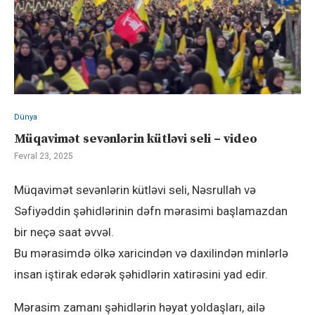
Dünya
Müqavimət sevənlərin kütləvi seli – video
Fevral 23, 2025
Müqavimət sevənlərin kütləvi seli, Nəsrullah və
Səfiyəddin şəhidlərinin dəfn mərasimi başlamazdan
bir neçə saat əvvəl.
Bu mərasimdə ölkə xaricindən və daxilindən minlərlə
insan iştirak edərək şəhidlərin xatirəsini yad edir.
Mərasim zamanı şəhidlərin həyat yoldaşları, ailə