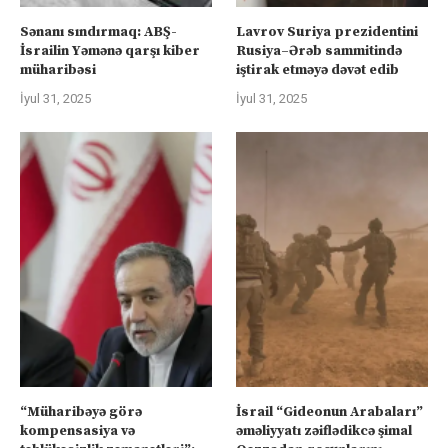
Sənanı sındırmaq: ABŞ-
Lavrov Suriya prezidentini
İsrailin Yəmənə qarşı kiber
Rusiya–Ərəb sammitində
müharibəsi
iştirak etməyə dəvət edib
İyul 31, 2025
İyul 31, 2025
“Müharibəyə görə
İsrail “Gideonun Arabaları”
kompensasiya və
əməliyyatı zəiflədikcə şimal