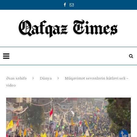
Əsas səhifə
Dünya
Müqavimət sevənlərin kütləvi seli –
video