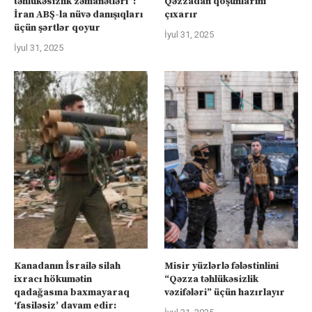
təhlükəsizlik zəmanətləri”:
Qəzzadan qoşunlarını
İran ABŞ-la nüvə danışıqları
çıxarır
üçün şərtlər qoyur
İyul 31, 2025
İyul 31, 2025
Kanadanın İsrailə silah
Misir yüzlərlə fələstinlini
ixracı hökumətin
“Qəzza təhlükəsizlik
qadağasına baxmayaraq
vəzifələri” üçün hazırlayır
‘fasiləsiz’ davam edir: