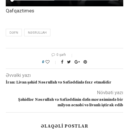
Qafqaztimes
DƏFN
NƏSRULLAH
0 şərh
0
Əvvəlki yazı
İran: Livan şəhid Nəsrullah və Səfiəddinlə fəxr etməlidir
Növbəti yazı
Şəhidlər Nəsrullah və Səfiəddinin dəfn mərasimində bir
milyon əcnəbi və livanlı iştirak edib
ƏLAQƏLI POSTLAR