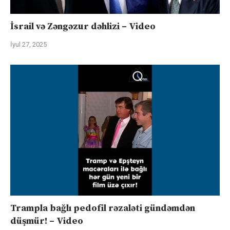
İsrail və Zəngəzur dəhlizi – Video
İyul 27, 2025
Trampla bağlı pedofil rəzaləti gündəmdən
düşmür! – Video