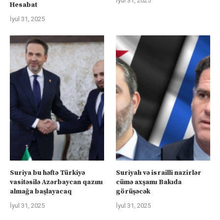
İyul 31, 2025
Hesabat
İyul 31, 2025
Suriya bu həftə Türkiyə
Suriyalı və israilli nazirlər
vasitəsilə Azərbaycan qazını
cümə axşamı Bakıda
almağa başlayacaq
görüşəcək
İyul 31, 2025
İyul 31, 2025