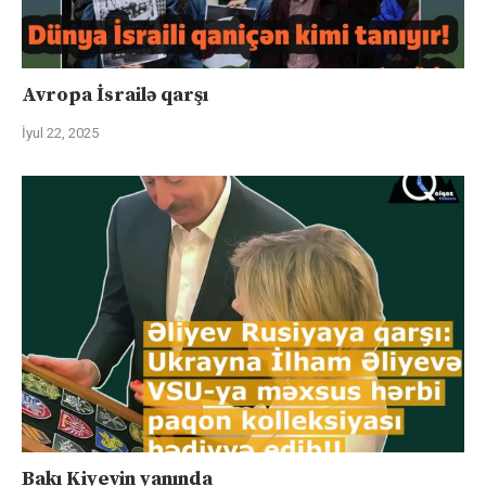
Avropa İsrailə qarşı
İyul 22, 2025
Bakı Kiyevin yanında