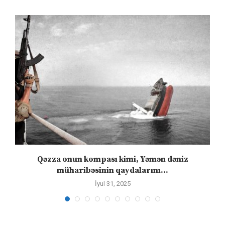
”
Qəzza onun kompası kimi, Yəmən dəniz
S
müharibəsinin qaydalarını...
İyul 31, 2025