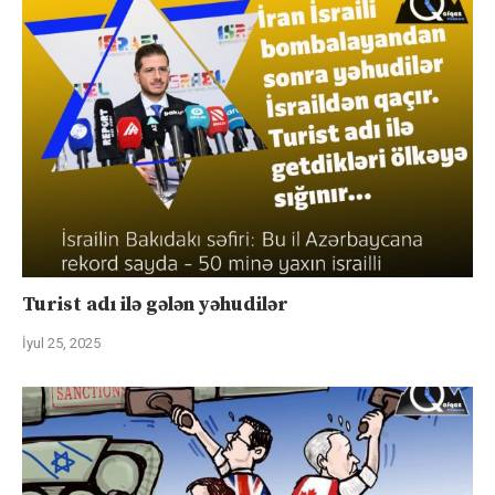
Turist adı ilə gələn yəhudilər
İyul 25, 2025