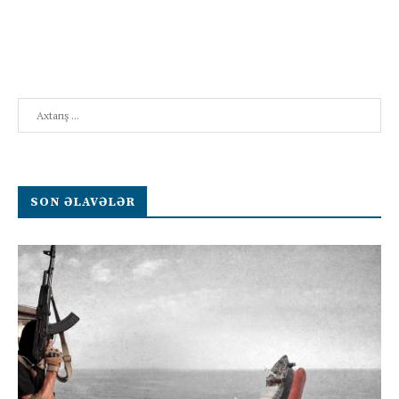
Search
SON ƏLAVƏLƏR