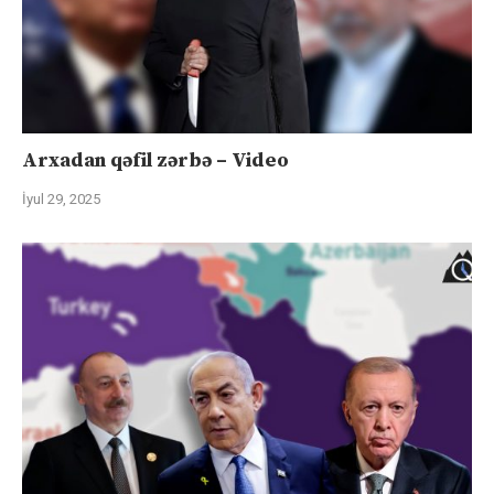
Arxadan qəfil zərbə – Video
İyul 29, 2025