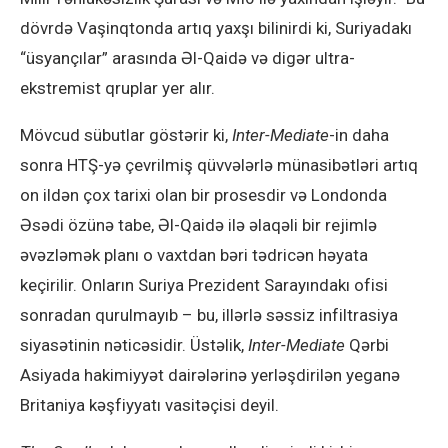
dövrdə Vaşinqtonda artıq yaxşı bilinirdi ki, Suriyadakı
“üsyançılar” arasında Əl-Qaidə və digər ultra-
ekstremist qruplar yer alır.
Mövcud sübutlar göstərir ki,
Inter-Mediate
-in daha
sonra HTŞ-yə çevrilmiş qüvvələrlə münasibətləri artıq
on ildən çox tarixi olan bir prosesdir və Londonda
Əsədi özünə tabe, Əl-Qaidə ilə əlaqəli bir rejimlə
əvəzləmək planı o vaxtdan bəri tədricən həyata
keçirilir. Onların Suriya Prezident Sarayındakı ofisi
sonradan qurulmayıb – bu, illərlə səssiz infiltrasiya
siyasətinin nəticəsidir. Üstəlik,
Inter-Mediate
Qərbi
Asiyada hakimiyyət dairələrinə yerləşdirilən yeganə
Britaniya kəşfiyyatı vasitəçisi deyil.