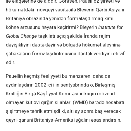
ilə əlaqələrinə də aiddir. Görəsən, Pauell öz şirkəti və
hökumətdəki mövqeyi vasitəsilə Bleyerin Qərbi Asiyanı
Britaniya obrazında yenidən formalaşdırmaq kimi
köhnə arzusunu həyata keçirirmi? Bleyerin
Institute for
Global Change
təşkilatı açıq şəkildə İranda rejim
dəyişikliyini dəstəkləyir və bölgədə hökumət əleyhinə
şəbəkələrin formalaşdırılmasına dəstək verdiyini etiraf
edir.
Pauellin keçmiş fəaliyyəti bu mənzərəni daha da
aydınlaşdırır. 2002-ci ilin sentyabrında o, Birləşmiş
Krallığın Birgə Kəşfiyyat Komitəsini İraqın mövcud
olmayan kütləvi qırğın silahları (WMD) barədə hesabatı
şişirtməyə təhrik etmişdi ki, altı ay sonra baş verəcək
qeyri-qanuni Britaniya-Amerika işğalını əsaslandırsın.