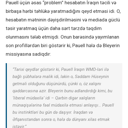
Pauell üçün əsas “problem” hesabatın İraqın təcili və
birbaşa hərbi təhlükə yaratmadığını qeyd etməsi idi. O,
hesabatın mətninin dəyişdirilməsini və mediada güclü
təsir yaratmaq üçün daha sərt tərzdə təqdim
olunmasını tələb etmişdi. Onun barəsində yayımlanan
son profillərdən biri göstərir ki, Pauell hələ də Bleyerin
missiyasına sadiqdir:
“Tarixi qeydlər göstərir ki, Pauell İraqın WMD-ləri ilə
bağlı şübhələrə malik idi, lakin o, Saddam Hüseynin
getməli olduğunu düşünürdü, çünki o, öz xalqını
qəddarcasına əzir. Bleyerin bunu adlandırdığı kimi, bu
‘liberal müdaxilə’ idi – Qərbin digər xalqların
münaqişələrinə fəal müdaxilə etməsi anlayışı… Pauell
bu instinktləri bu gün də daşıyır. İraqdan və
Əfqanıstandan sonra o, hələ də dünyanı xilas etmək
istəyir.”