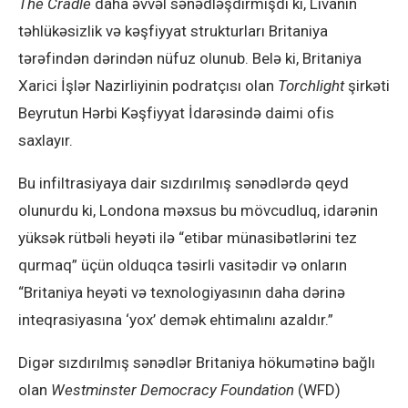
The Cradle
daha əvvəl sənədləşdirmişdi ki, Livanın
təhlükəsizlik və kəşfiyyat strukturları Britaniya
tərəfindən dərindən nüfuz olunub. Belə ki, Britaniya
Xarici İşlər Nazirliyinin podratçısı olan
Torchlight
şirkəti
Beyrutun Hərbi Kəşfiyyat İdarəsində daimi ofis
saxlayır.
Bu infiltrasiyaya dair sızdırılmış sənədlərdə qeyd
olunurdu ki, Londona məxsus bu mövcudluq, idarənin
yüksək rütbəli heyəti ilə “etibar münasibətlərini tez
qurmaq” üçün olduqca təsirli vasitədir və onların
“Britaniya heyəti və texnologiyasının daha dərinə
inteqrasiyasına ‘yox’ demək ehtimalını azaldır.”
Digər sızdırılmış sənədlər Britaniya hökumətinə bağlı
olan
Westminster Democracy Foundation
(WFD)