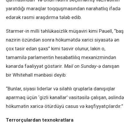
yaratdığı maraqlar toqquşmasından narahatlıq ifadə
edərək rəsmi araşdırma tələb edib.
Starmer-in milli təhlükəsizlik müşaviri kimi Pauell, “baş
nazirin özündən sonra hökumətdə xarici siyasətə ən
çox təsir edən şəxs” kimi təsvir olunur, lakin o,
tamamilə parlamentin hesabatlılıq mexanizmindən
kənarda fəaliyyət göstərir.
Mail on Sunday
-ə danışan
bir Whitehall mənbəsi deyib:
“Bunlar, siyasi liderlər və silahlı qruplarla danışıqlar
aparmaq üçün ‘gizli kanallar’ vasitəsilə çalışan, əslində
hökumətin xaricə ötürdüyü casus və kəşfiyyatçılardır.”
Terrorçulardan texnokratlara