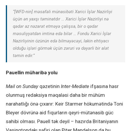
“[WFD-nin] məsafəli münasibəti Xarici İşlər Nazirliyi
üçün ən yaxşı təminatdır … Xarici İşlər Nazirliyi nə
qədər az nəzarət etməyə çalışsa, bir o qədər
məsuliyyətdən imtina edə bilər … Fondu Xarici İşlər
Nazirliyinin özünün edə bilməyəcəyi, lakin ehtiyacı
olduğu işləri görmək üçün zəruri və dəyərli bir alət
təmin edir.”
Pauellin müharibə yolu
Mail on Sunday
qəzetinin
Inter-Mediate
ifşasına həsr
olunmuş redaksiya məqaləsi daha bir mühüm
narahatlığı önə çıxarır: Keir Starmer hökumətində Toni
Bleyer dövrünə aid fiqurların qeyri-mütənasib güc
sahibi olması. Pauell tək deyil – hazırda Britaniyanın
Vaşinqtondakı səfiri olan Piter Mandelson da bu