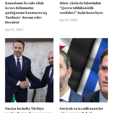
Kanadanın İsrailə silah
Misir yüzlərlə fələstinlini
ixracı hökumətin
“Qəzza təhlükəsizlik
qadağasına baxmayaraq
vəzifələri” üçün hazırlayır
‘fasiləsiz’ davam edir:
İyul 31, 2025
Hesabat
İyul 31, 2025
Suriya bu həftə Türkiyə
Suriyalı və israilli nazirlər