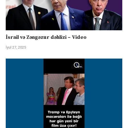
İsrail və Zəngəzur dəhlizi – Video
İyul 27, 2025