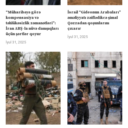
“Müharibəyə görə
İsrail “Gideonun Arabaları”
kompensasiya və
əməliyyatı zəiflədikcə şimal
təhlükəsizlik zəmanətləri”:
Qəzzadan qoşunlarını
İran ABŞ-la nüvə danışıqları
çıxarır
üçün şərtlər qoyur
İyul 31, 2025
İyul 31, 2025