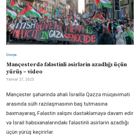
Dünya
Mançesterdə fələstinli əsirlərin azadlığı üçün
yürüş – video
Yanvar 27, 2025
Mançester şəhərində əhali İsraillə Qəzzə müqaviməti
arasında sülh razılaşmasının baş tutmasına
baxmayaraq, Fələstin xalqını dəstəkləməyə davam edir
və İsrail həbsxanalarındakı fələstinli əsirlərin azadlığı
üçün yürüş keçirirlər.