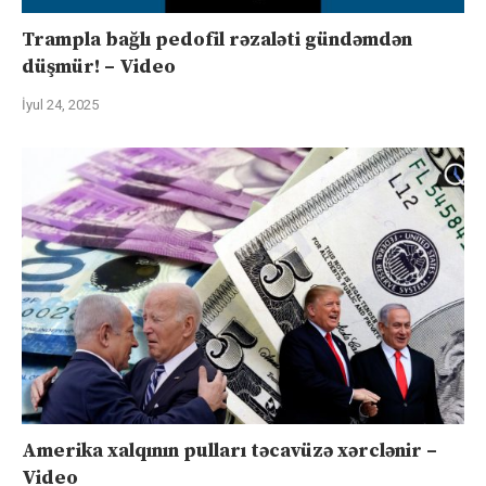
Trampla bağlı pedofil rəzaləti gündəmdən
düşmür! – Video
İyul 24, 2025
Amerika xalqının pulları təcavüzə xərclənir –
Video