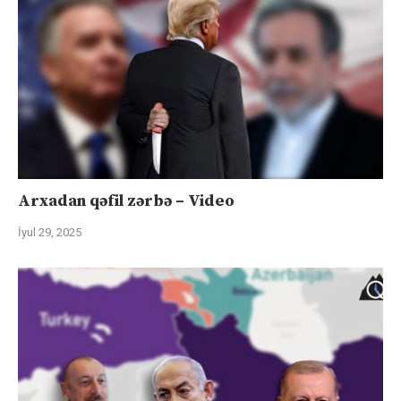
Arxadan qəfil zərbə – Video
İyul 29, 2025