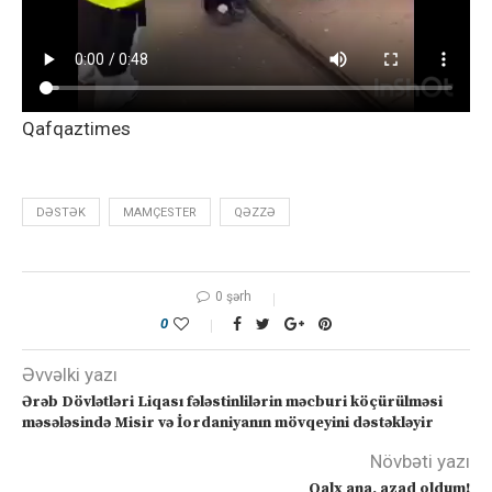
Qafqaztimes
DƏSTƏK
MAMÇESTER
QƏZZƏ
0 şərh
0
Əvvəlki yazı
Ərəb Dövlətləri Liqası fələstinlilərin məcburi köçürülməsi
məsələsində Misir və İordaniyanın mövqeyini dəstəkləyir
Növbəti yazı
Qalx ana, azad oldum!