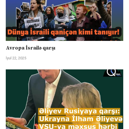
Avropa İsrailə qarşı
İyul 22, 2025