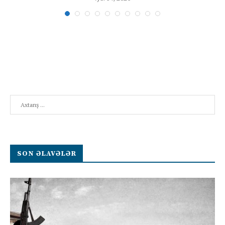
Search
SON ƏLAVƏLƏR