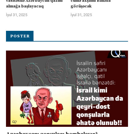
vasitəsilə Azərbaycan qazını
cümə axşamı Bakıda
almağa başlayacaq
görüşəcək
İyul 31, 2025
İyul 31, 2025
POSTER