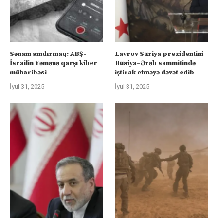
Sənanı sındırmaq: ABŞ-
Lavrov Suriya prezidentini
İsrailin Yəmənə qarşı kiber
Rusiya–Ərəb sammitində
müharibəsi
iştirak etməyə dəvət edib
İyul 31, 2025
İyul 31, 2025