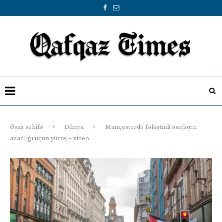
Əsas səhifə
Dünya
Mançesterdə fələstinli əsirlərin
azadlığı üçün yürüş – video