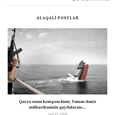
ƏLAQƏLI POSTLAR
”
Qəzza onun kompası kimi, Yəmən dəniz
S
müharibəsinin qaydalarını...
İyul 31, 2025