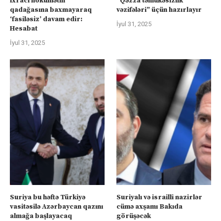
ixracı hökumətin
“Qəzza təhlükəsizlik
qadağasına baxmayaraq
vəzifələri” üçün hazırlayır
‘fasiləsiz’ davam edir:
İyul 31, 2025
Hesabat
İyul 31, 2025
Suriya bu həftə Türkiyə
Suriyalı və israilli nazirlər
vasitəsilə Azərbaycan qazını
cümə axşamı Bakıda
almağa başlayacaq
görüşəcək