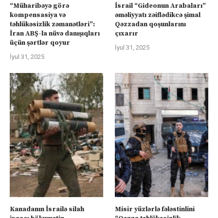
“Müharibəyə görə
İsrail “Gideonun Arabaları”
kompensasiya və
əməliyyatı zəiflədikcə şimal
təhlükəsizlik zəmanətləri”:
Qəzzadan qoşunlarını
İran ABŞ-la nüvə danışıqları
çıxarır
üçün şərtlər qoyur
İyul 31, 2025
İyul 31, 2025
Kanadanın İsrailə silah
Misir yüzlərlə fələstinlini