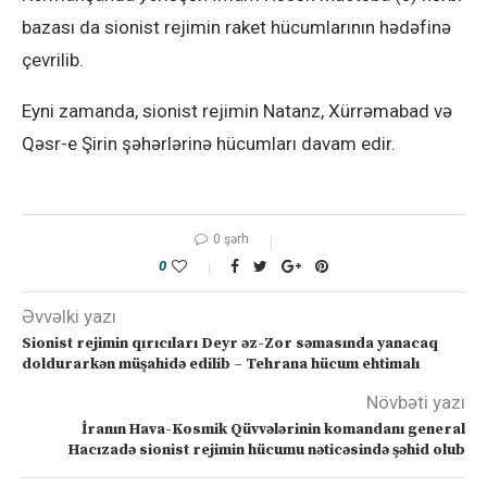
bazası da sionist rejimin raket hücumlarının hədəfinə
çevrilib.
Eyni zamanda, sionist rejimin Natanz, Xürrəmabad və
Qəsr-e Şirin şəhərlərinə hücumları davam edir.
0 şərh
0
Əvvəlki yazı
Sionist rejimin qırıcıları Deyr əz-Zor səmasında yanacaq
doldurarkən müşahidə edilib – Tehrana hücum ehtimalı
Növbəti yazı
İranın Hava-Kosmik Qüvvələrinin komandanı general
Hacızadə sionist rejimin hücumu nəticəsində şəhid olub