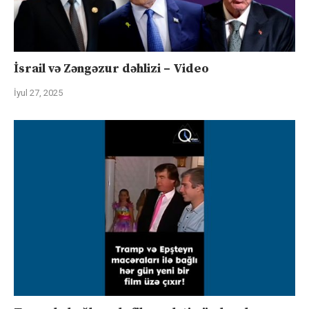
İsrail və Zəngəzur dəhlizi – Video
İyul 27, 2025