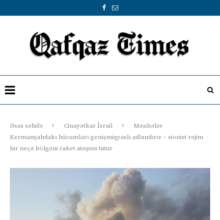
Əsas səhifə
Cinayətkar İsrail
Mənbələr
Kermanşahdakı hücumları genişmiqyaslı adlandırır – sionist rejim
bir neçə bölgəni raket atəşinə tutur