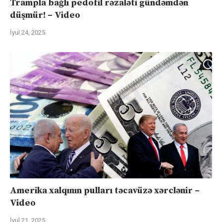
Trampla bağlı pedofil rəzaləti gündəmdən
düşmür! – Video
İyul 24, 2025
Amerika xalqının pulları təcavüzə xərclənir –
Video
İyul 21, 2025