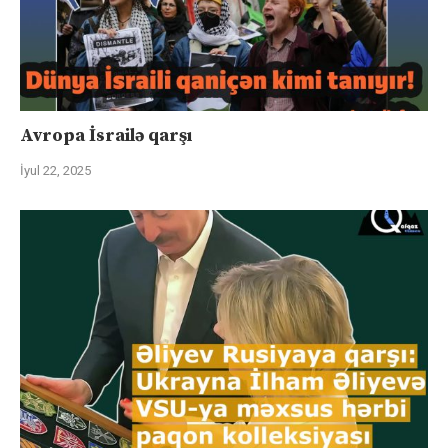
Avropa İsrailə qarşı
İyul 22, 2025