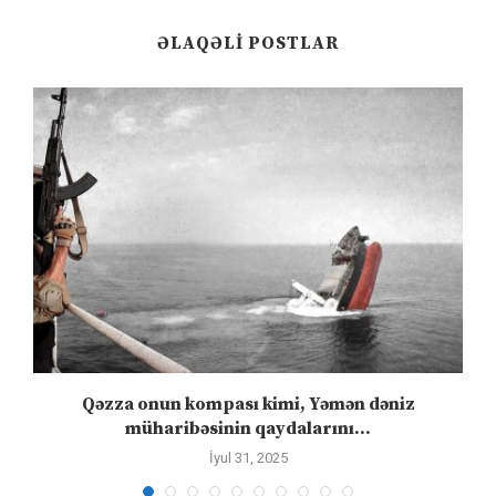
ƏLAQƏLI POSTLAR
n
Qəzza onun kompası kimi, Yəmən dəniz
S
müharibəsinin qaydalarını...
İyul 31, 2025