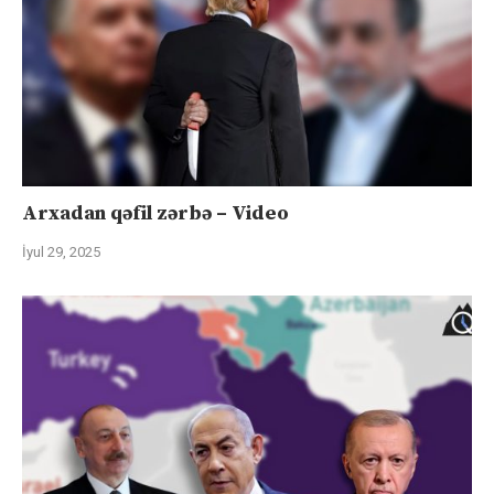
Arxadan qəfil zərbə – Video
İyul 29, 2025