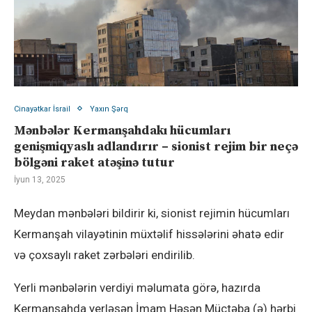
Cinayətkar İsrail
Yaxın Şərq
Mənbələr Kermanşahdakı hücumları
genişmiqyaslı adlandırır – sionist rejim bir neçə
bölgəni raket atəşinə tutur
İyun 13, 2025
Meydan mənbələri bildirir ki, sionist rejimin hücumları
Kermanşah vilayətinin müxtəlif hissələrini əhatə edir
və çoxsaylı raket zərbələri endirilib.
Yerli mənbələrin verdiyi məlumata görə, hazırda
Kermanşahda yerləşən İmam Həsən Müctəba (ə) hərbi