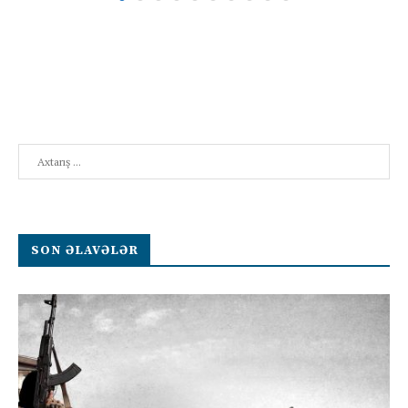
Search
SON ƏLAVƏLƏR