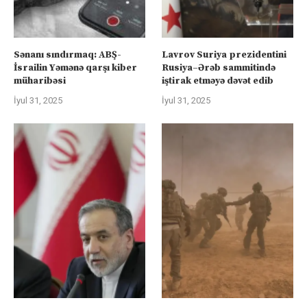
Sənanı sındırmaq: ABŞ-
Lavrov Suriya prezidentini
İsrailin Yəmənə qarşı kiber
Rusiya–Ərəb sammitində
müharibəsi
iştirak etməyə dəvət edib
İyul 31, 2025
İyul 31, 2025