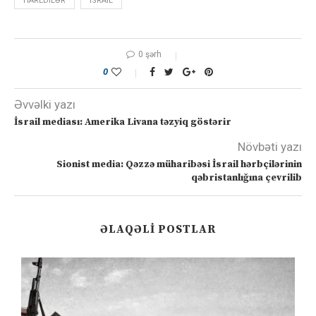
HAREDILƏR
ISRAIL
0 şərh
0
Əvvəlki yazı
İsrail mediası: Amerika Livana təzyiq göstərir
Növbəti yazı
Sionist media: Qəzzə müharibəsi İsrail hərbçilərinin
qəbristanlığına çevrilib
ƏLAQƏLI POSTLAR