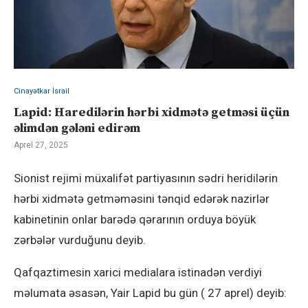
Cinayətkar İsrail
Lapid: Haredilərin hərbi xidmətə getməsi üçün
əlimdən gələni edirəm
Aprel 27, 2025
Sionist rejimi müxalifət partiyasının sədri heridilərin
hərbi xidmətə getməməsini tənqid edərək nazirlər
kabinetinin onlar barədə qərarının orduya böyük
zərbələr vurduğunu deyib.
Qafqaztimesin xarici medialara istinadən verdiyi
məlumata əsasən, Yair Lapid bu gün ( 27 aprel) deyib: