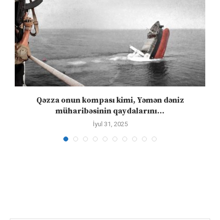
Qəzza onun kompası kimi, Yəmən dəniz
S
müharibəsinin qaydalarını...
İyul 31, 2025