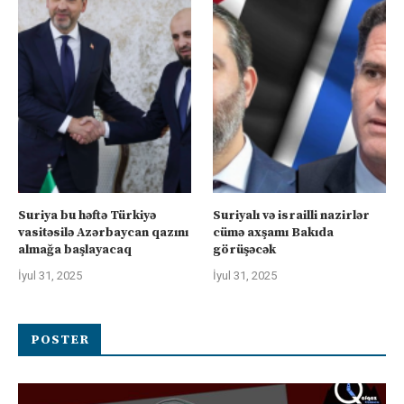
Suriya bu həftə Türkiyə
Suriyalı və israilli nazirlər
vasitəsilə Azərbaycan qazını
cümə axşamı Bakıda
almağa başlayacaq
görüşəcək
İyul 31, 2025
İyul 31, 2025
POSTER