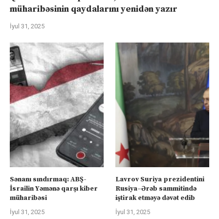
müharibəsinin qaydalarını yenidən yazır
İyul 31, 2025
Sənanı sındırmaq: ABŞ-
Lavrov Suriya prezidentini
İsrailin Yəmənə qarşı kiber
Rusiya–Ərəb sammitində
müharibəsi
iştirak etməyə dəvət edib
İyul 31, 2025
İyul 31, 2025