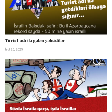
Turist adı ilə gələn yəhudilər
İyul 25, 2025