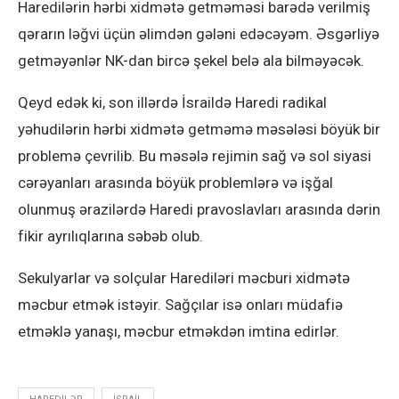
Haredilərin hərbi xidmətə getməməsi barədə verilmiş
qərarın ləğvi üçün əlimdən gələni edəcəyəm. Əsgərliyə
getməyənlər NK-dan bircə şekel belə ala bilməyəcək.
Qeyd edək ki, son illərdə İsraildə Haredi radikal
yəhudilərin hərbi xidmətə getməmə məsələsi böyük bir
problemə çevrilib. Bu məsələ rejimin sağ və sol siyasi
cərəyanları arasında böyük problemlərə və işğal
olunmuş ərazilərdə Haredi pravoslavları arasında dərin
fikir ayrılıqlarına səbəb olub.
Sekulyarlar və solçular Harediləri məcburi xidmətə
məcbur etmək istəyir. Sağçılar isə onları müdafiə
etməklə yanaşı, məcbur etməkdən imtina edirlər.