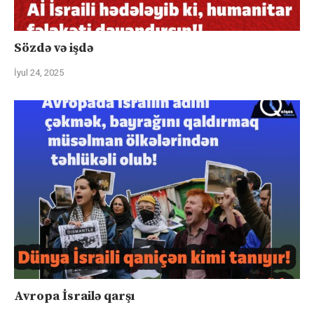
Sözdə və işdə
İyul 24, 2025
Avropa İsrailə qarşı