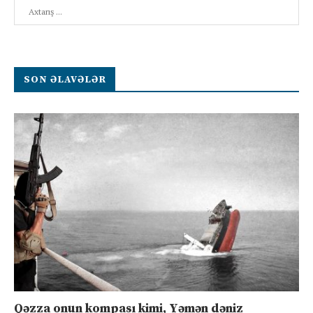
Search
SON ƏLAVƏLƏR
Qəzza onun kompası kimi, Yəmən dəniz