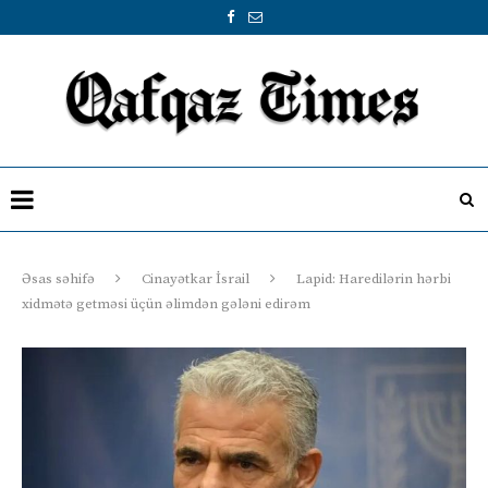
Əsas səhifə
Cinayətkar İsrail
Lapid: Haredilərin hərbi
xidmətə getməsi üçün əlimdən gələni edirəm