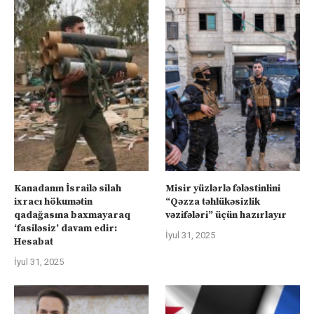
Kanadanın İsrailə silah
Misir yüzlərlə fələstinlini
ixracı hökumətin
“Qəzza təhlükəsizlik
qadağasına baxmayaraq
vəzifələri” üçün hazırlayır
‘fasiləsiz’ davam edir:
İyul 31, 2025
Hesabat
İyul 31, 2025