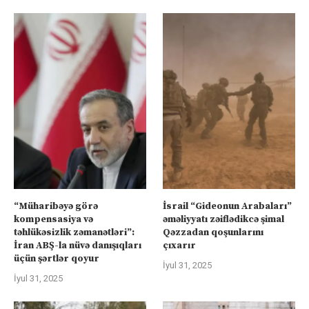
“Müharibəyə görə
İsrail “Gideonun Arabaları”
kompensasiya və
əməliyyatı zəiflədikcə şimal
təhlükəsizlik zəmanətləri”:
Qəzzadan qoşunlarını
İran ABŞ-la nüvə danışıqları
çıxarır
üçün şərtlər qoyur
İyul 31, 2025
İyul 31, 2025