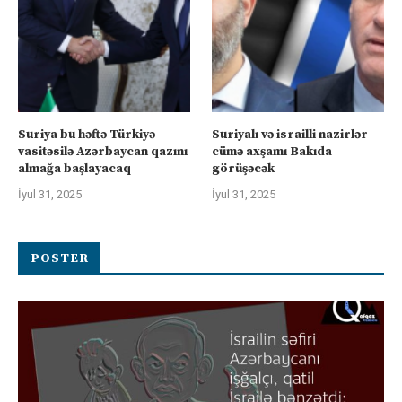
Suriya bu həftə Türkiyə
Suriyalı və israilli nazirlər
vasitəsilə Azərbaycan qazını
cümə axşamı Bakıda
almağa başlayacaq
görüşəcək
İyul 31, 2025
İyul 31, 2025
POSTER