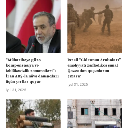
“Müharibəyə görə
İsrail “Gideonun Arabaları”
kompensasiya və
əməliyyatı zəiflədikcə şimal
təhlükəsizlik zəmanətləri”:
Qəzzadan qoşunlarını
İran ABŞ-la nüvə danışıqları
çıxarır
üçün şərtlər qoyur
İyul 31, 2025
İyul 31, 2025