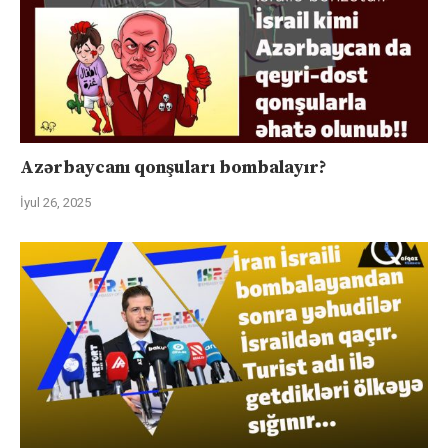
Azərbaycanı qonşuları bombalayır?
İyul 26, 2025