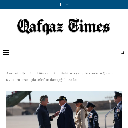
Əsas səhifə
Dünya
Kaliforniya qubernatoru Qavin
Nyusom Trampla telefon danışığı barədə: