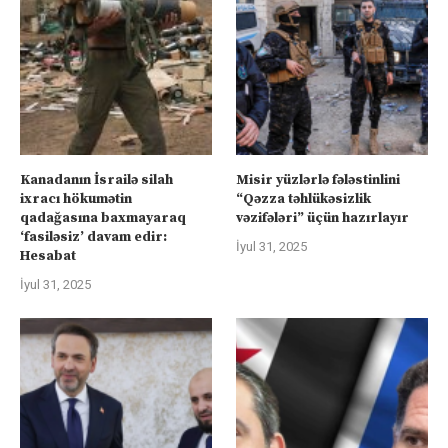
Kanadanın İsrailə silah
Misir yüzlərlə fələstinlini
ixracı hökumətin
“Qəzza təhlükəsizlik
qadağasına baxmayaraq
vəzifələri” üçün hazırlayır
‘fasiləsiz’ davam edir:
İyul 31, 2025
Hesabat
İyul 31, 2025