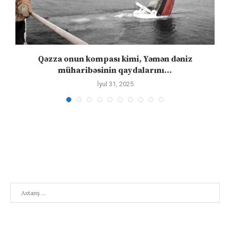
”
Qəzza onun kompası kimi, Yəmən dəniz
S
müharibəsinin qaydalarını...
İyul 31, 2025
Search