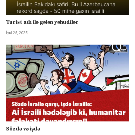
Turist adı ilə gələn yəhudilər
İyul 25, 2025
Sözdə və işdə