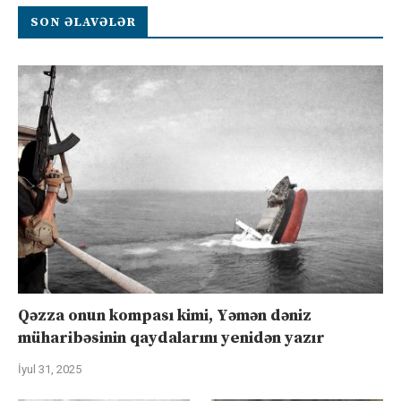
SON ƏLAVƏLƏR
Qəzza onun kompası kimi, Yəmən dəniz
müharibəsinin qaydalarını yenidən yazır
İyul 31, 2025