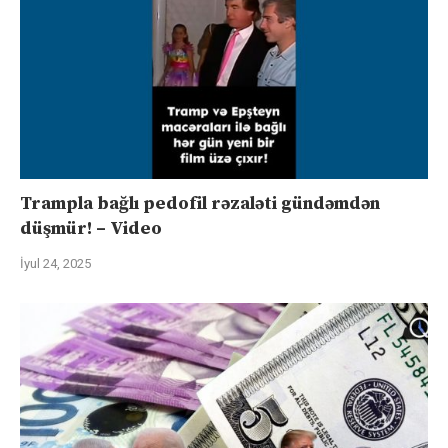
Trampla bağlı pedofil rəzaləti gündəmdən
düşmür! – Video
İyul 24, 2025