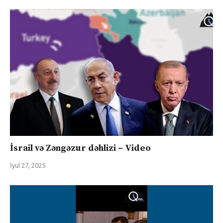
İsrail və Zəngəzur dəhlizi – Video
İyul 27, 2025