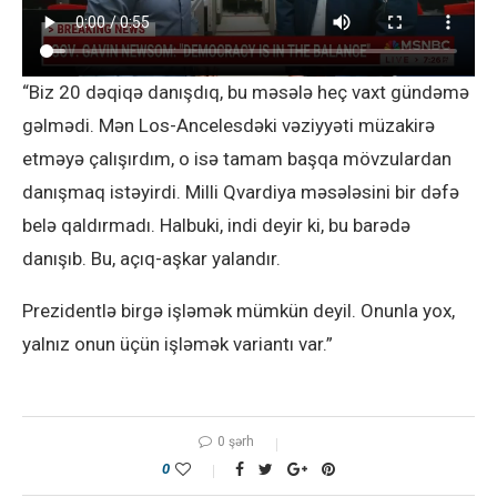
“Biz 20 dəqiqə danışdıq, bu məsələ heç vaxt gündəmə
gəlmədi. Mən Los-Ancelesdəki vəziyyəti müzakirə
etməyə çalışırdım, o isə tamam başqa mövzulardan
danışmaq istəyirdi. Milli Qvardiya məsələsini bir dəfə
belə qaldırmadı. Halbuki, indi deyir ki, bu barədə
danışıb. Bu, açıq-aşkar yalandır.
Prezidentlə birgə işləmək mümkün deyil. Onunla yox,
yalnız onun üçün işləmək variantı var.”
0 şərh
0