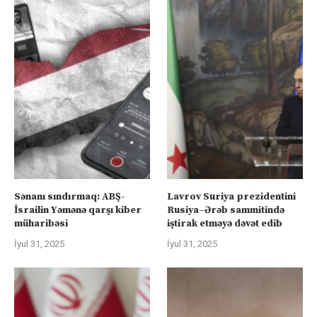
Sənanı sındırmaq: ABŞ-
Lavrov Suriya prezidentini
İsrailin Yəmənə qarşı kiber
Rusiya–Ərəb sammitində
müharibəsi
iştirak etməyə dəvət edib
İyul 31, 2025
İyul 31, 2025