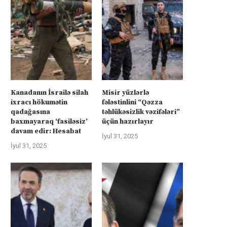
Kanadanın İsrailə silah
Misir yüzlərlə
ixracı hökumətin
fələstinlini “Qəzza
qadağasına
təhlükəsizlik vəzifələri”
baxmayaraq ‘fasiləsiz’
üçün hazırlayır
davam edir: Hesabat
İyul 31, 2025
İyul 31, 2025