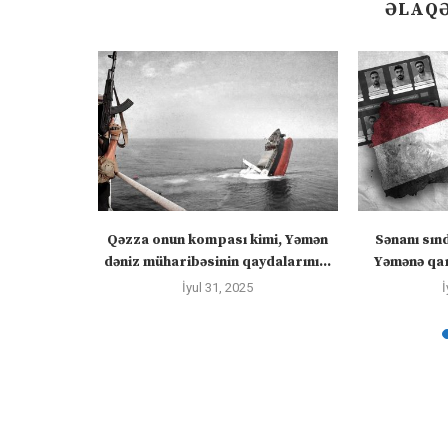
ƏLAQƏ
ızlanmadan
Qəzza onun kompası kimi, Yəmən
Sənanı sın
ayacaq” –
dəniz müharibəsinin qaydalarını...
Yəmənə qar
İyul 31, 2025
İ