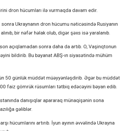
irini dron hücumları ilə vurmaqda davam edir.
aat sonra Ukraynanın dron hücumu nəticəsində Rusiyanın
ınıb, bir nəfər həlak olub, digər şəxs isə yaralanıb.
 son açıqlamadan sonra daha da artıb. O, Vaşinqtonun
cəyini bildirib. Bu bəyanat ABŞ-ın siyasətində mühüm
çün 50 günlük müddət müəyyənləşdirib. Əgər bu müddət
00 faiz gömrük rüsumları tətbiq edəcəyini bəyan edib.
bistanında danışıqlar apararaq münaqişənin sona
zılığa gəliblər.
şı hücumlarını artırıb. İyun ayının əvvəlində Ukrayna