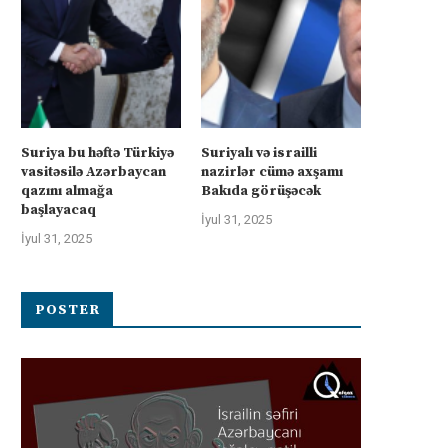
Suriya bu həftə Türkiyə
Suriyalı və israilli
vasitəsilə Azərbaycan
nazirlər cümə axşamı
qazını almağa
Bakıda görüşəcək
başlayacaq
İyul 31, 2025
İyul 31, 2025
POSTER