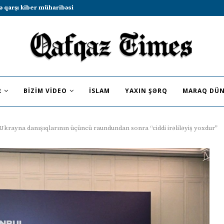
b sammitində iştirak etməyə dəvət...
R
BIZIM VIDEO
İSLAM
YAXIN ŞƏRQ
MARAQ DÜN
–Ukrayna danışıqlarının üçüncü raundundan sonra “ciddi irəliləyiş yoxdur”