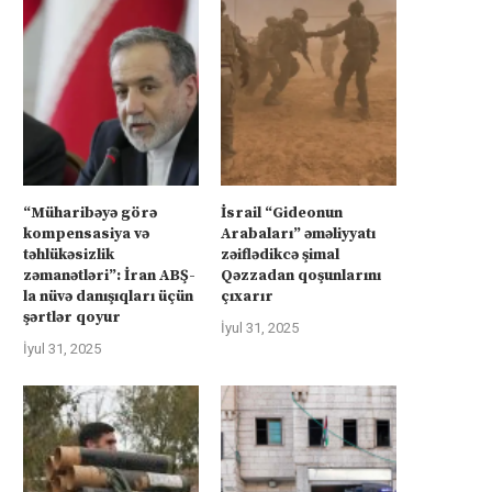
“Müharibəyə görə
İsrail “Gideonun
kompensasiya və
Arabaları” əməliyyatı
təhlükəsizlik
zəiflədikcə şimal
zəmanətləri”: İran ABŞ-
Qəzzadan qoşunlarını
la nüvə danışıqları üçün
çıxarır
şərtlər qoyur
İyul 31, 2025
İyul 31, 2025