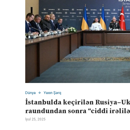
Dünya
Yaxın Şərq
İstanbulda keçirilən Rusiya–U
raundundan sonra “ciddi irəlil
İyul 25, 2025