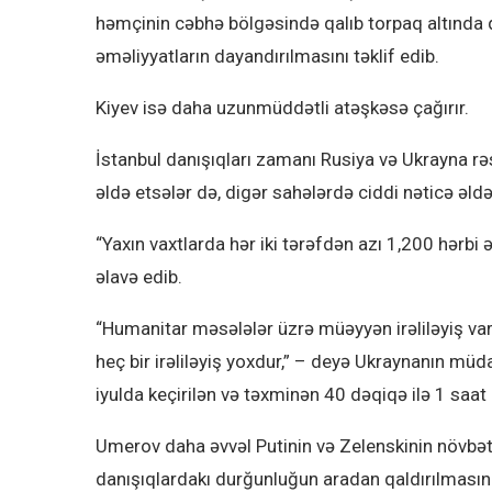
həmçinin cəbhə bölgəsində qalıb torpaq altında q
əməliyyatların dayandırılmasını təklif edib.
Kiyev isə daha uzunmüddətli atəşkəsə çağırır.
İstanbul danışıqları zamanı Rusiya və Ukrayna rə
əldə etsələr də, digər sahələrdə ciddi nəticə əld
“Yaxın vaxtlarda hər iki tərəfdən azı 1,200 hərbi
əlavə edib.
“Humanitar məsələlər üzrə müəyyən irəliləyiş var,
heç bir irəliləyiş yoxdur,” – deyə Ukraynanın m
iyulda keçirilən və təxminən 40 dəqiqə ilə 1 saa
Umerov daha əvvəl Putinin və Zelenskinin növbəti 
danışıqlardakı durğunluğun aradan qaldırılmasın