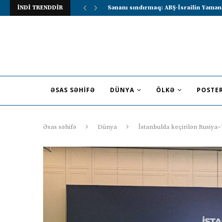
İNDİ TRENDDİR
Lavrov Suriya prezidentini Rusiya–Ərə
ƏSAS SƏHIFƏ
DÜNYA
ÖLKƏ
POSTE
Əsas səhifə
Dünya
İstanbulda keçirilən Rusiya