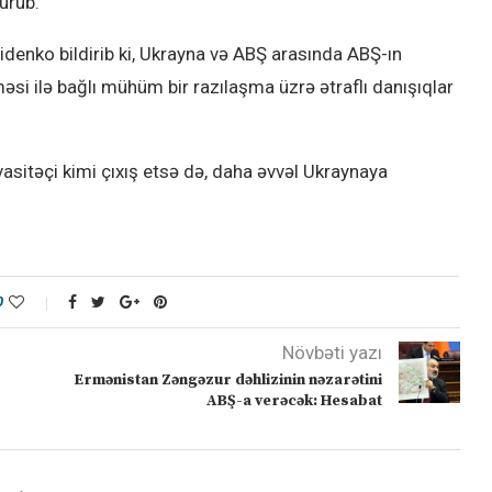
vurub.
ridenko bildirib ki, Ukrayna və ABŞ arasında ABŞ-ın
məsi ilə bağlı mühüm bir razılaşma üzrə ətraflı danışıqlar
sitəçi kimi çıxış etsə də, daha əvvəl Ukraynaya
0
Növbəti yazı
Ermənistan Zəngəzur dəhlizinin nəzarətini
ABŞ-a verəcək: Hesabat