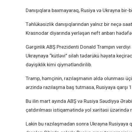
Danışıqlara baxmayaraq, Rusiya və Ukrayna bir-b
Təhlükəsizlik danışıqlarından yalnız bir neçə s
Krasnodar diyarında yerləşən neft anbarı hədəfə al
Gərginlik ABŞ Prezidenti Donald Trampın verdiyi
Ukraynaya “kütləvi” silah tədarükü həyata keçirə
dəyişiklik kimi qiymətləndirilib.
Tramp, həmçinin, razılaşmanın əldə olunması ü
ərzində razılaşma baş tutmasa, Rusiyaya qarşı 1
Bu ilin mart ayında ABŞ və Rusiya Səudiyyə Ərə
çatdırılması istiqamətində yol xəritəsi üzərində ra
Lakin bu razılaşmadan sonra Ukrayna Rusiyaya qar