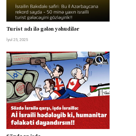
Turist adı ilə gələn yəhudilər
İyul 25, 2025