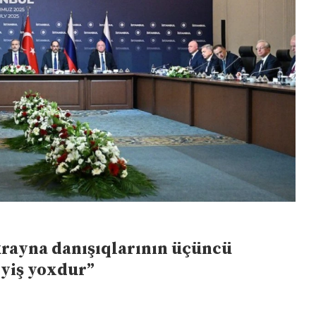
krayna danışıqlarının üçüncü
əyiş yoxdur”