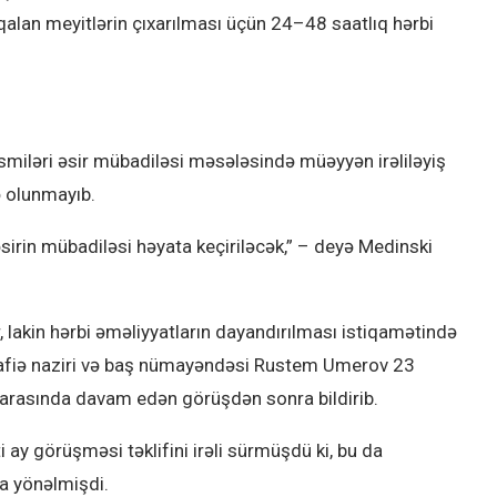
alan meyitlərin çıxarılması üçün 24–48 saatlıq hərbi
smiləri əsir mübadiləsi məsələsində müəyyən irəliləyiş
ə olunmayıb.
 əsirin mübadiləsi həyata keçiriləcək,” – deyə Medinski
 lakin hərbi əməliyyatların dayandırılması istiqamətində
üdafiə naziri və baş nümayəndəsi Rustem Umerov 23
t arasında davam edən görüşdən sonra bildirib.
ay görüşməsi təklifini irəli sürmüşdü ki, bu da
a yönəlmişdi.