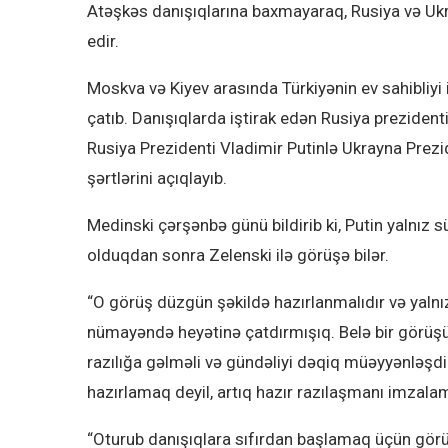
Atəşkəs danışıqlarına baxmayaraq, Rusiya və Ukr
edir.
Moskva və Kiyev arasında Türkiyənin ev sahibliyi 
çatıb. Danışıqlarda iştirak edən Rusiya prezident
Rusiya Prezidenti Vladimir Putinlə Ukrayna Pre
şərtlərini açıqlayıb.
Medinski çərşənbə günü bildirib ki, Putin yalnız
olduqdan sonra Zelenski ilə görüşə bilər.
“O görüş düzgün şəkildə hazırlanmalıdır və yaln
nümayəndə heyətinə çatdırmışıq. Belə bir görüşü
razılığa gəlməli və gündəliyi dəqiq müəyyənləşdi
hazırlamaq deyil, artıq hazır razılaşmanı imzalam
“Oturub danışıqlara sıfırdan başlamaq üçün görü