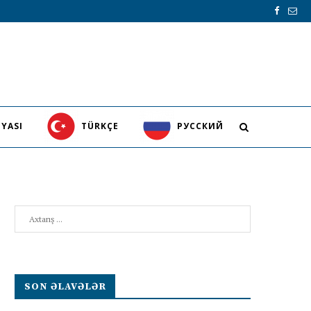
YASI
TÜRKÇE
PУССКИЙ
Search
SON ƏLAVƏLƏR