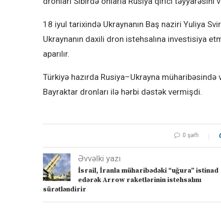
dronları Sibirdə onlarla Rusiya qırıcı təyyarəsini 
18 iyul tarixində Ukraynanın Baş naziri Yuliya Svi
Ukraynanın daxili dron istehsalına investisiya et
aparılır.
Türkiyə hazırda Rusiya–Ukrayna müharibəsində va
Bayraktar dronları ilə hərbi dəstək vermişdi.
0 şərh
Əvvəlki yazı
İsrail, İranla müharibədəki “uğura” istinad
edərək Arrow raketlərinin istehsalını
sürətləndirir