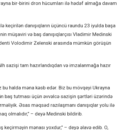
ayna bir-birini dron hücumları ilə hədəf almağa davam
ilə keçirilən danışıqların üçüncü raundu 23 iyulda başa
inin müşaviri və baş danışıqlarçısı Vladimir Medinski
zidenti Volodimir Zelenski arasında mümkün görüşün
 sülh sazişi tam hazırlandıqdan və imzalanmağa hazır
ız bu halda məna kəsb edər. Biz bu mövqeyi Ukrayna
n baş tutması üçün əvvəlcə sazişin şərtləri üzərində
rməliyik. Əsas məqsəd razılaşmanı danışıqlar yolu ilə
aq olmalıdır,” – deyə Medinski bildirib.
ş keçirməyin mənası yoxdur,” – deyə əlavə edib. O,