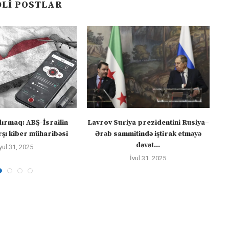
LI POSTLAR
dırmaq: ABŞ-İsrailin
Lavrov Suriya prezidentini Rusiya–
“M
şı kiber müharibəsi
Ərəb sammitində iştirak etməyə
dəvət...
yul 31, 2025
İyul 31, 2025