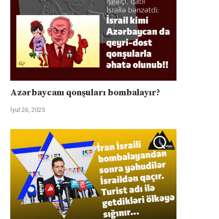
Azərbaycanı qonşuları bombalayır?
İyul 26, 2025
üharibəyə görə kompensasiya və
İsrail “Gideonun Arabalar
təhlükəsizlik zəmanətləri”: İran
əməliyyatı zəiflədikcə şima
ABŞ-la...
Qəzzadan qoşunlarını...
İyul 31, 2025
İyul 31, 2025