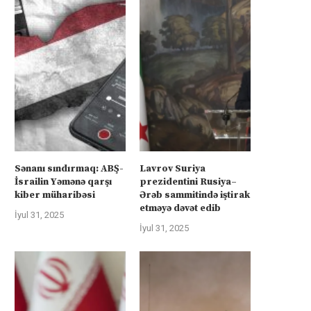
Sənanı sındırmaq: ABŞ-
Lavrov Suriya
İsrailin Yəmənə qarşı
prezidentini Rusiya–
kiber müharibəsi
Ərəb sammitində iştirak
etməyə dəvət edib
İyul 31, 2025
İyul 31, 2025