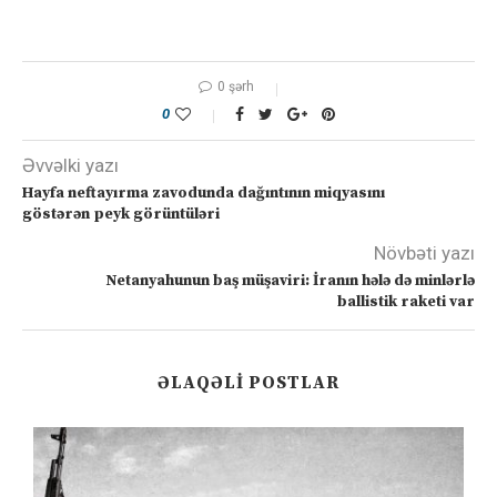
0 şərh
0
Əvvəlki yazı
Hayfa neftayırma zavodunda dağıntının miqyasını
göstərən peyk görüntüləri
Növbəti yazı
Netanyahunun baş müşaviri: İranın hələ də minlərlə
ballistik raketi var
ƏLAQƏLI POSTLAR