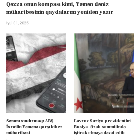
Qəzza onun kompası kimi, Yəmən dəniz
müharibəsinin qaydalarını yenidən yazır
İyul 31, 2025
Sənanı sındırmaq: ABŞ-
Lavrov Suriya prezidentini
İsrailin Yəmənə qarşı kiber
Rusiya–Ərəb sammitində
müharibəsi
iştirak etməyə dəvət edib