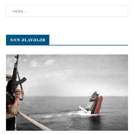
Search
SON ƏLAVƏLƏR