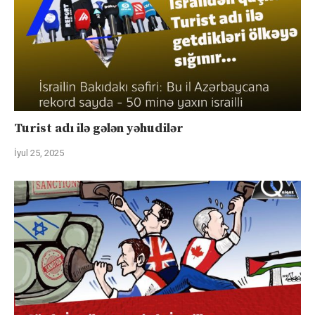
Turist adı ilə gələn yəhudilər
İyul 25, 2025