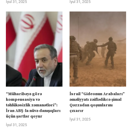
İyul 31, 2025
İyul 31, 2025
“Müharibəyə görə
İsrail “Gideonun Arabaları”
kompensasiya və
əməliyyatı zəiflədikcə şimal
təhlükəsizlik zəmanətləri”:
Qəzzadan qoşunlarını
İran ABŞ-la nüvə danışıqları
çıxarır
üçün şərtlər qoyur
İyul 31, 2025
İyul 31, 2025