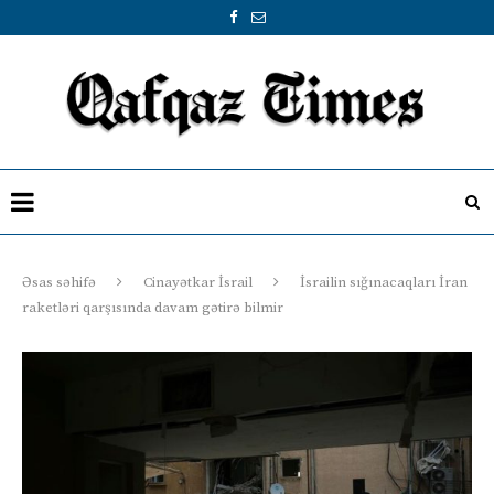
Əsas səhifə
Cinayətkar İsrail
İsrailin sığınacaqları İran
raketləri qarşısında davam gətirə bilmir