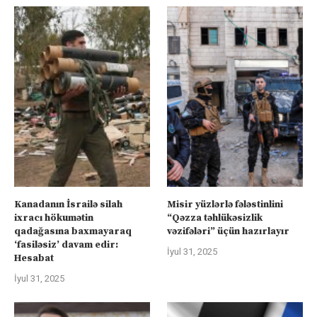
Kanadanın İsrailə silah
Misir yüzlərlə fələstinlini
ixracı hökumətin
“Qəzza təhlükəsizlik
qadağasına baxmayaraq
vəzifələri” üçün hazırlayır
‘fasiləsiz’ davam edir:
İyul 31, 2025
Hesabat
İyul 31, 2025