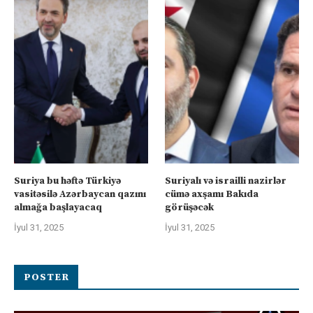
Suriya bu həftə Türkiyə
Suriyalı və israilli nazirlər
vasitəsilə Azərbaycan qazını
cümə axşamı Bakıda
almağa başlayacaq
görüşəcək
İyul 31, 2025
İyul 31, 2025
POSTER