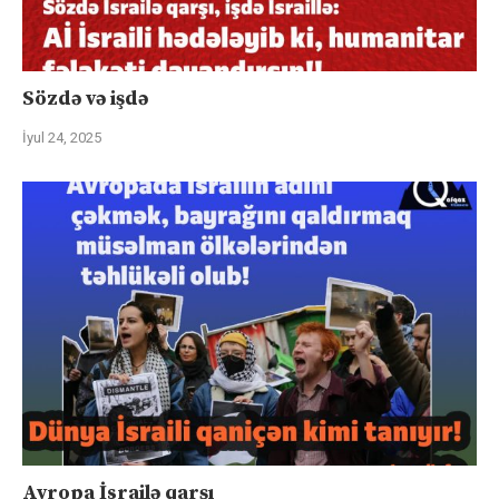
Sözdə və işdə
İyul 24, 2025
Avropa İsrailə qarşı