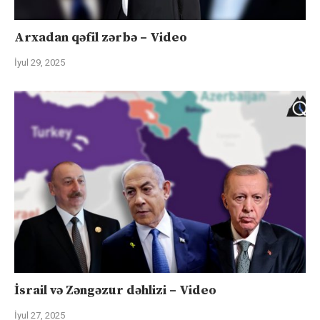
Arxadan qəfil zərbə – Video
İyul 29, 2025
İsrail və Zəngəzur dəhlizi – Video
İyul 27, 2025