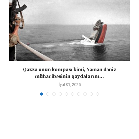
n
Qəzza onun kompası kimi, Yəmən dəniz
S
müharibəsinin qaydalarını...
İyul 31, 2025