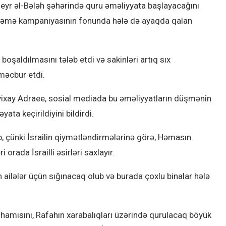
Deyr əl-Bələh şəhərində quru əməliyyata başlayacağını
əmizləmə kampaniyasının fonunda hələ də ayaqda qalan
 boşaldılmasını tələb etdi və sakinləri artıq sıx
əcbur etdi.
vixay Adraee, sosial mediada bu əməliyyatların düşmənin
ta keçirildiyini bildirdi.
, çünki İsrailin qiymətləndirmələrinə görə, Həmasın
rada İsrailli əsirləri saxlayır.
ilələr üçün sığınacaq olub və burada çoxlu binalar hələ
, hamısını, Rafahın xarabalıqları üzərində qurulacaq böyük