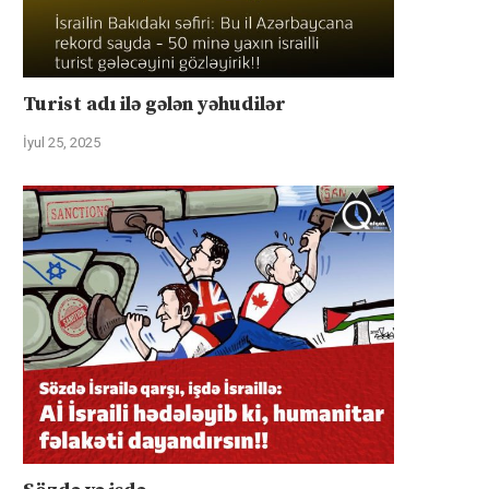
Turist adı ilə gələn yəhudilər
İyul 25, 2025