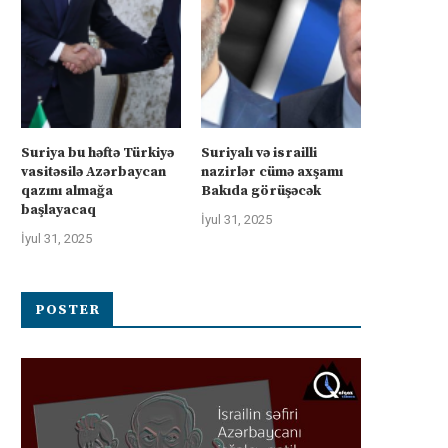
üharibəyə görə kompensasiya və
İsrail “Gideonun Arabalar
təhlükəsizlik zəmanətləri”: İran
əməliyyatı zəiflədikcə şima
ABŞ-la...
Qəzzadan qoşunlarını...
İyul 31, 2025
İyul 31, 2025
Suriya bu həftə Türkiyə
Suriyalı və israilli
vasitəsilə Azərbaycan
nazirlər cümə axşamı
qazını almağa
Bakıda görüşəcək
başlayacaq
İyul 31, 2025
İyul 31, 2025
POSTER