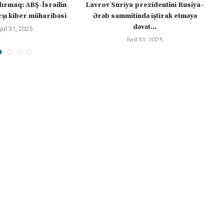
dırmaq: ABŞ-İsrailin
Lavrov Suriya prezidentini Rusiya–
“M
şı kiber müharibəsi
Ərəb sammitində iştirak etməyə
dəvət...
yul 31, 2025
İyul 31, 2025