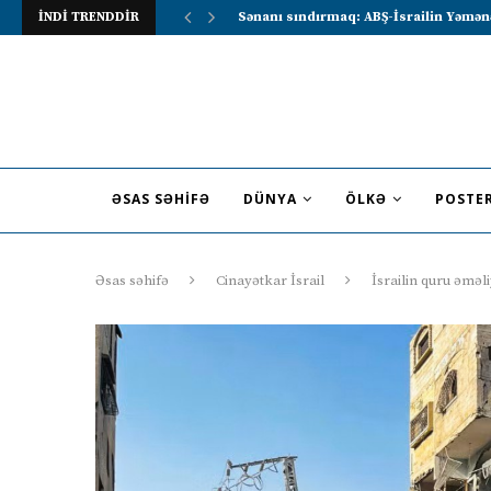
İNDİ TRENDDİR
Lavrov Suriya prezidentini Rusiya–Ərə
ƏSAS SƏHIFƏ
DÜNYA
ÖLKƏ
POSTE
Əsas səhifə
Cinayətkar İsrail
İsrailin quru əməl