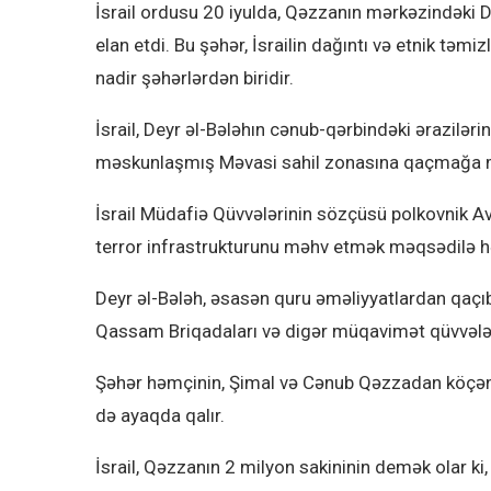
İsrail ordusu 20 iyulda, Qəzzanın mərkəzindəki 
elan etdi. Bu şəhər, İsrailin dağıntı və etnik t
nadir şəhərlərdən biridir.
İsrail, Deyr əl-Bələhın cənub-qərbindəki ərazilərin
məskunlaşmış Məvasi sahil zonasına qaçmağa m
İsrail Müdafiə Qüvvələrinin sözçüsü polkovnik A
terror infrastrukturunu məhv etmək məqsədilə həya
Deyr əl-Bələh, əsasən quru əməliyyatlardan qaçıb
Qassam Briqadaları və digər müqavimət qüvvələri o
Şəhər həmçinin, Şimal və Cənub Qəzzadan köçən a
də ayaqda qalır.
İsrail, Qəzzanın 2 milyon sakininin demək olar ki