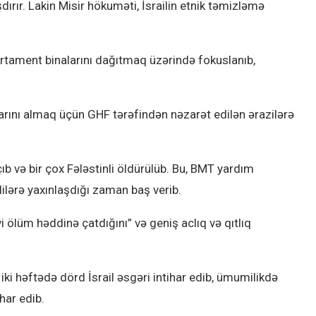
rır. Lakin Misir hökuməti, İsrailin etnik təmizləmə
partament binalarını dağıtmaq üzərində fokuslanıb,
larını almaq üçün GHF tərəfindən nəzarət edilən ərazilərə
çıb və bir çox Fələstinli öldürülüb. Bu, BMT yardım
lilərə yaxınlaşdığı zaman baş verib.
vi ölüm həddinə çatdığını” və geniş aclıq və qıtlıq
 iki həftədə dörd İsrail əsgəri intihar edib, ümumilikdə
har edib.