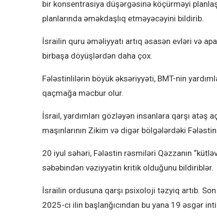
bir konsentrasiya düşərgəsinə köçürməyi planlaşdı
planlarında əməkdaşlıq etməyəcəyini bildirib.
İsrailin quru əməliyyatı artıq əsasən evləri və a
birbaşa döyüşlərdən daha çox.
Fələstinlilərin böyük əksəriyyəti, BMT-nin yardım
qaçmağa məcbur olur.
İsrail, yardımları gözləyən insanlara qarşı atəş a
maşınlarının Zikim və digər bölgələrdəki Fələstin
20 iyul səhəri, Fələstin rəsmiləri Qəzzanın “kütlə
səbəbindən vəziyyətin kritik olduğunu bildiriblər.
İsrailin ordusuna qarşı psixoloji təzyiq artıb. Son
2025-ci ilin başlanğıcından bu yana 19 əsgər inti