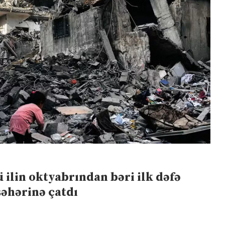
 ilin oktyabrından bəri ilk dəfə
şəhərinə çatdı