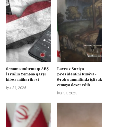
Sənanı sındırmaq: ABŞ-
Lavrov Suriya
İsrailin Yəmənə qarşı
prezidentini Rusiya–
kiber müharibəsi
Ərəb sammitində iştirak
etməyə dəvət edib
İyul 31, 2025
İyul 31, 2025