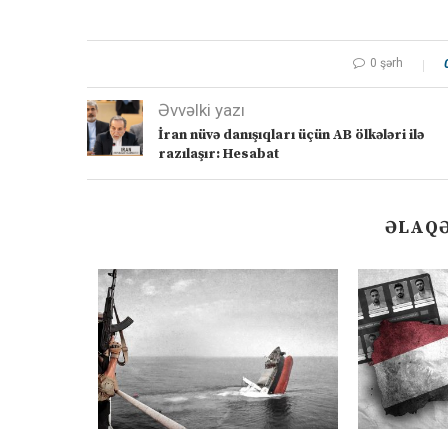
0 şərh
Əvvəlki yazı
İran nüvə danışıqları üçün AB ölkələri ilə
razılaşır: Hesabat
ƏLAQƏ