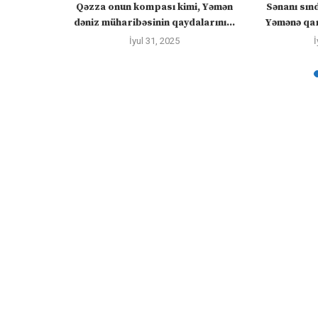
ızlanmadan
Qəzza onun kompası kimi, Yəmən
Sənanı sın
ayacaq” –
dəniz müharibəsinin qaydalarını...
Yəmənə qar
İyul 31, 2025
İ