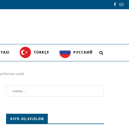
YASI
TÜRKÇE
PУССКИЙ
 şəhərinə çatdı
Search
SON ƏLAVƏLƏR