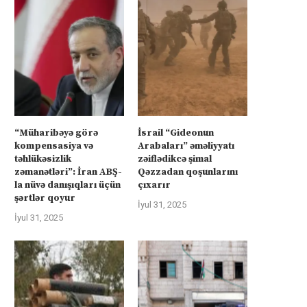
“Müharibəyə görə
İsrail “Gideonun
kompensasiya və
Arabaları” əməliyyatı
təhlükəsizlik
zəiflədikcə şimal
zəmanətləri”: İran ABŞ-
Qəzzadan qoşunlarını
la nüvə danışıqları üçün
çıxarır
şərtlər qoyur
İyul 31, 2025
İyul 31, 2025