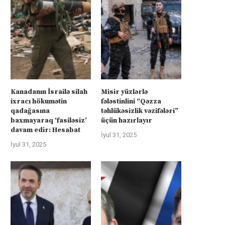
Kanadanın İsrailə silah
Misir yüzlərlə
ixracı hökumətin
fələstinlini “Qəzza
qadağasına
təhlükəsizlik vəzifələri”
baxmayaraq ‘fasiləsiz’
üçün hazırlayır
davam edir: Hesabat
İyul 31, 2025
İyul 31, 2025