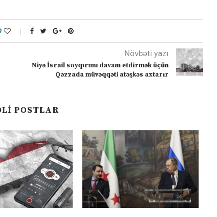
0
Növbəti yazı
Niyə İsrail soyqırımı davam etdirmək üçün
Qəzzada müvəqqəti atəşkəs axtarır
LI POSTLAR