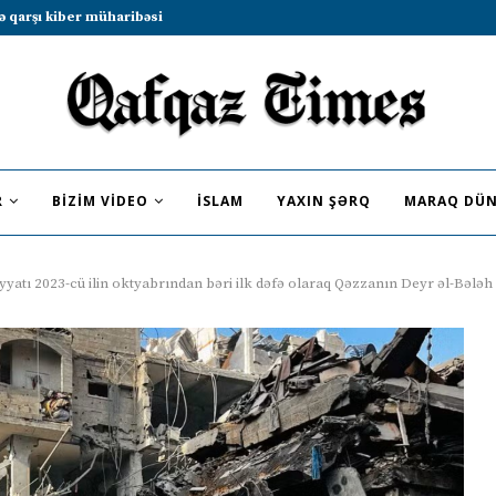
b sammitində iştirak etməyə dəvət...
R
BIZIM VIDEO
İSLAM
YAXIN ŞƏRQ
MARAQ DÜN
iyyatı 2023-cü ilin oktyabrından bəri ilk dəfə olaraq Qəzzanın Deyr əl-Bələh