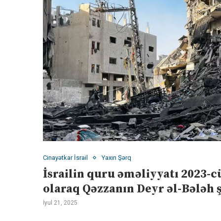
Cinayətkar İsrail
Yaxın Şərq
İsrailin quru əməliyyatı 2023-cü
olaraq Qəzzanın Deyr əl-Bələh 
İyul 21, 2025