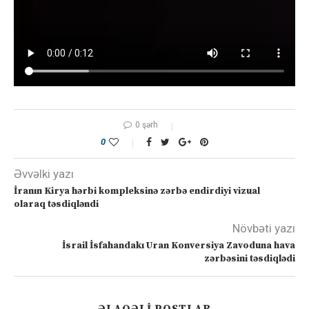
0 şərh
0
Əvvəlki yazı
İranın Kirya hərbi kompleksinə zərbə endirdiyi vizual
olaraq təsdiqləndi
Növbəti yazı
İsrail İsfahandakı Uran Konversiya Zavoduna hava
zərbəsini təsdiqlədi
ƏLAQƏLI POSTLAR