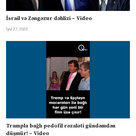
İsrail və Zəngəzur dəhlizi – Video
İyul 27, 2025
Trampla bağlı pedofil rəzaləti gündəmdən
düşmür! – Video