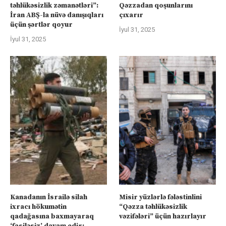
təhlükəsizlik zəmanətləri”:
Qəzzadan qoşunlarını
İran ABŞ-la nüvə danışıqları
çıxarır
üçün şərtlər qoyur
İyul 31, 2025
İyul 31, 2025
Kanadanın İsrailə silah
Misir yüzlərlə fələstinlini
ixracı hökumətin
“Qəzza təhlükəsizlik
qadağasına baxmayaraq
vəzifələri” üçün hazırlayır