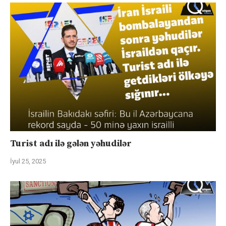
Turist adı ilə gələn yəhudilər
İyul 25, 2025