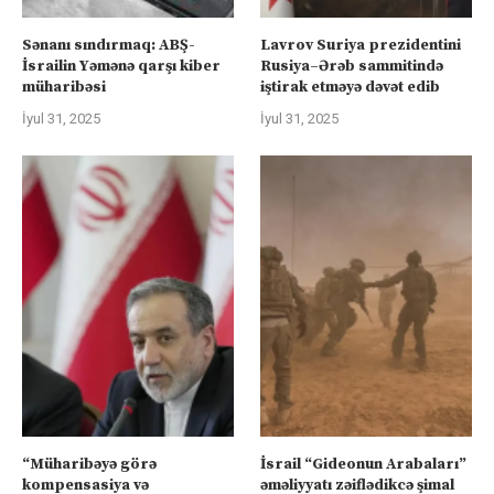
Sənanı sındırmaq: ABŞ-
Lavrov Suriya prezidentini
İsrailin Yəmənə qarşı kiber
Rusiya–Ərəb sammitində
müharibəsi
iştirak etməyə dəvət edib
İyul 31, 2025
İyul 31, 2025
“Müharibəyə görə
İsrail “Gideonun Arabaları”
kompensasiya və
əməliyyatı zəiflədikcə şimal