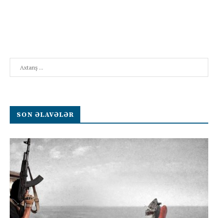
Search
SON ƏLAVƏLƏR