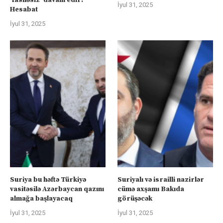
‘fasiləsiz’ davam edir:
İyul 31, 2025
Hesabat
İyul 31, 2025
Suriya bu həftə Türkiyə
Suriyalı və israilli nazirlər
vasitəsilə Azərbaycan qazını
cümə axşamı Bakıda
almağa başlayacaq
görüşəcək
İyul 31, 2025
İyul 31, 2025