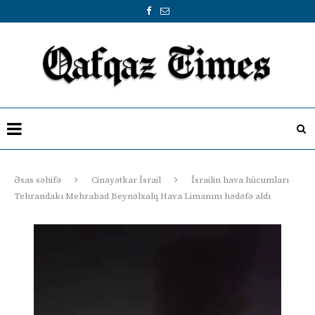
Əsas səhifə
Cinayətkar İsrail
İsrailin hava hücumları
Tehrandakı Mehrabad Beynəlxalq Hava Limanını hədəfə aldı