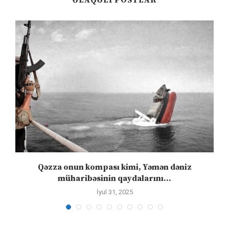
n
Qəzza onun kompası kimi, Yəmən dəniz
S
müharibəsinin qaydalarını...
İyul 31, 2025