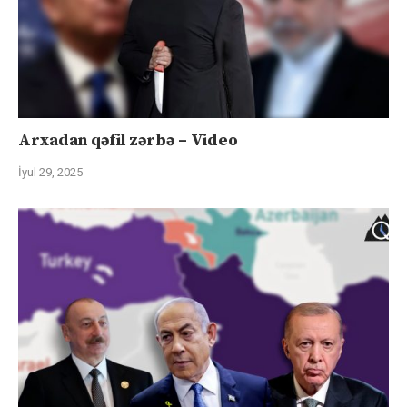
Arxadan qəfil zərbə – Video
İyul 29, 2025