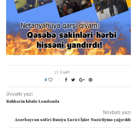
0 şərh
0
Əvvəlki yazı
Rəhbərin kitabı Londonda
Növbəti yazı
Azərbaycan səfiri Rusiya Xarici İşlər Nazirliyinə çağırılıb