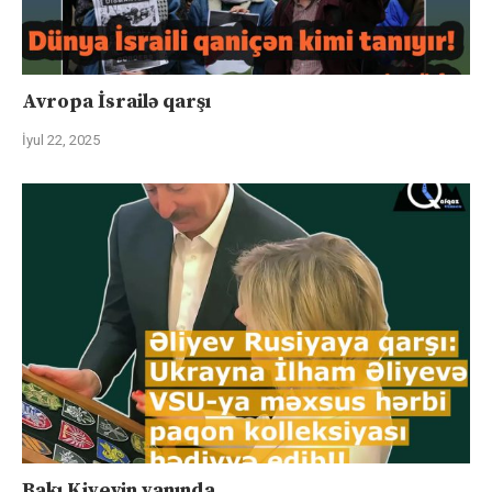
Avropa İsrailə qarşı
İyul 22, 2025
Bakı Kiyevin yanında