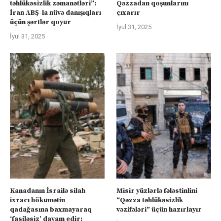
təhlükəsizlik zəmanətləri”:
Qəzzadan qoşunlarını
İran ABŞ-la nüvə danışıqları
çıxarır
üçün şərtlər qoyur
İyul 31, 2025
İyul 31, 2025
Kanadanın İsrailə silah
Misir yüzlərlə fələstinlini
ixracı hökumətin
“Qəzza təhlükəsizlik
qadağasına baxmayaraq
vəzifələri” üçün hazırlayır
‘fasiləsiz’ davam edir: