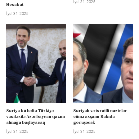
İyul 31, 2025
Hesabat
İyul 31, 2025
Suriya bu həftə Türkiyə
Suriyalı və israilli nazirlər
vasitəsilə Azərbaycan qazını
cümə axşamı Bakıda
almağa başlayacaq
görüşəcək
İyul 31, 2025
İyul 31, 2025