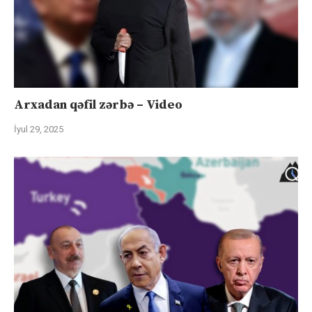
Arxadan qəfil zərbə – Video
İyul 29, 2025