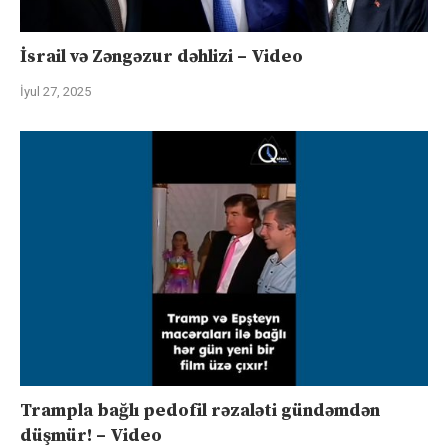
İsrail və Zəngəzur dəhlizi – Video
İyul 27, 2025
Trampla bağlı pedofil rəzaləti gündəmdən
düşmür! – Video