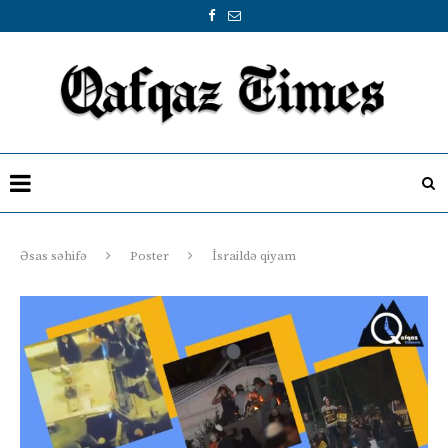
Əsas səhifə
Poster
İsraildə qiyam