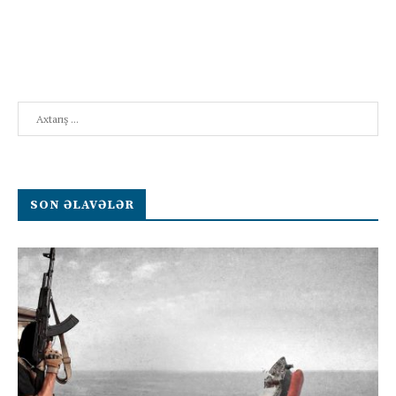
Search
SON ƏLAVƏLƏR