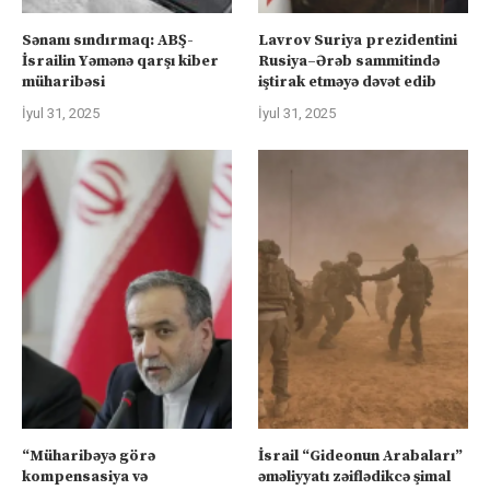
Sənanı sındırmaq: ABŞ-
Lavrov Suriya prezidentini
İsrailin Yəmənə qarşı kiber
Rusiya–Ərəb sammitində
müharibəsi
iştirak etməyə dəvət edib
İyul 31, 2025
İyul 31, 2025
“Müharibəyə görə
İsrail “Gideonun Arabaları”
kompensasiya və
əməliyyatı zəiflədikcə şimal