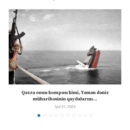
n
Qəzza onun kompası kimi, Yəmən dəniz
S
müharibəsinin qaydalarını...
İyul 31, 2025