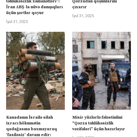
təhlükəsizlik zəmanətləri”:
Qəzzadan qoşunlarını
İran ABŞ-la nüvə danışıqları
çıxarır
üçün şərtlər qoyur
İyul 31, 2025
İyul 31, 2025
Kanadanın İsrailə silah
Misir yüzlərlə fələstinlini
ixracı hökumətin
“Qəzza təhlükəsizlik
qadağasına baxmayaraq
vəzifələri” üçün hazırlayır
‘fasiləsiz’ davam edir: