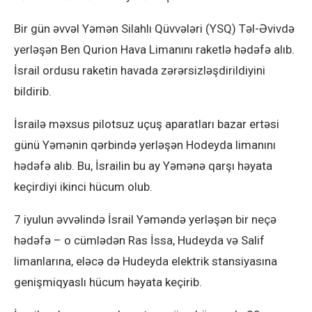
Bir gün əvvəl Yəmən Silahlı Qüvvələri (YSQ) Təl-Əvivdə
yerləşən Ben Qurion Hava Limanını raketlə hədəfə alıb.
İsrail ordusu raketin havada zərərsizləşdirildiyini
bildirib.
İsrailə məxsus pilotsuz uçuş aparatları bazar ertəsi
günü Yəmənin qərbində yerləşən Hodeyda limanını
hədəfə alıb. Bu, İsrailin bu ay Yəmənə qarşı həyata
keçirdiyi ikinci hücum olub.
7 iyulun əvvəlində İsrail Yəməndə yerləşən bir neçə
hədəfə – o cümlədən Ras İssa, Hudeyda və Salif
limanlarına, eləcə də Hudeyda elektrik stansiyasına
genişmiqyaslı hücum həyata keçirib.