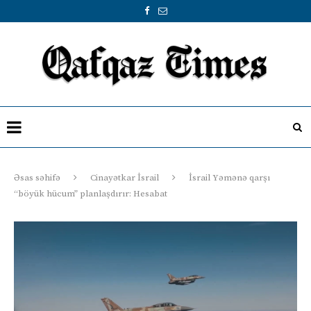
Əsas səhifə
Cinayətkar İsrail
İsrail Yəmənə qarşı
“böyük hücum” planlaşdırır: Hesabat