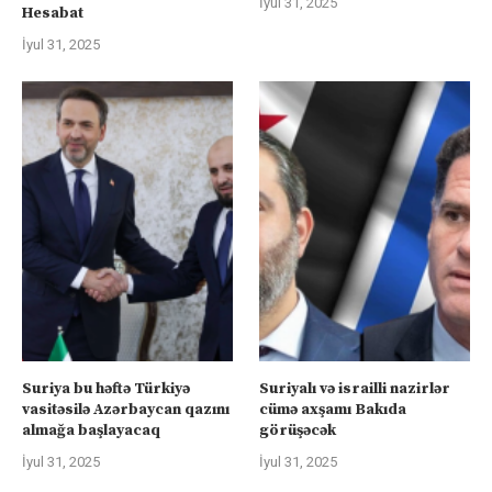
İyul 31, 2025
Hesabat
İyul 31, 2025
Suriya bu həftə Türkiyə
Suriyalı və israilli nazirlər
vasitəsilə Azərbaycan qazını
cümə axşamı Bakıda
almağa başlayacaq
görüşəcək
İyul 31, 2025
İyul 31, 2025