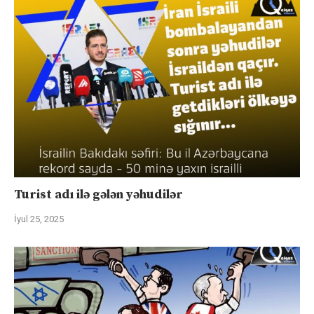
Turist adı ilə gələn yəhudilər
İyul 25, 2025