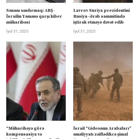
Sənanı sındırmaq: ABŞ-
Lavrov Suriya prezidentini
İsrailin Yəmənə qarşı kiber
Rusiya–Ərəb sammitində
müharibəsi
iştirak etməyə dəvət edib
İyul 31, 2025
İyul 31, 2025
“Müharibəyə görə
İsrail “Gideonun Arabaları”
kompensasiya və
əməliyyatı zəiflədikcə şimal