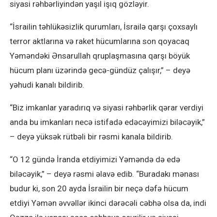
siyasi rəhbərliyindən yaşıl işıq gözləyir.
“İsrailin təhlükəsizlik qurumları, İsrailə qarşı çoxsaylı
terror aktlarına və raket hücumlarına son qoyacaq
Yəməndəki Ənsarullah qruplaşmasına qarşı böyük
hücum planı üzərində gecə-gündüz çalışır,” – deyə
yəhudi kanalı bildirib.
“Biz imkanlar yaradırıq və siyasi rəhbərlik qərar verdiyi
anda bu imkanları necə istifadə edəcəyimizi biləcəyik,”
– deyə yüksək rütbəli bir rəsmi kanala bildirib.
“O 12 gündə İranda etdiyimizi Yəməndə də edə
biləcəyik,” – deyə rəsmi əlavə edib. “Buradakı mənası
budur ki, son 20 ayda İsrailin bir neçə dəfə hücum
etdiyi Yəmən əvvəllər ikinci dərəcəli cəbhə olsa da, indi