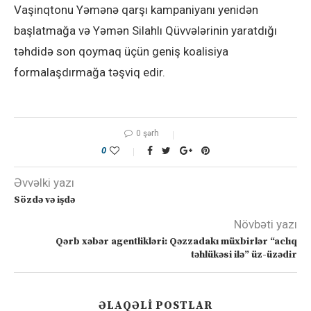
Vaşinqtonu Yəmənə qarşı kampaniyanı yenidən
başlatmağa və Yəmən Silahlı Qüvvələrinin yaratdığı
təhdidə son qoymaq üçün geniş koalisiya
formalaşdırmağa təşviq edir.
0 şərh
0
Əvvəlki yazı
Sözdə və işdə
Növbəti yazı
Qərb xəbər agentlikləri: Qəzzadakı müxbirlər “aclıq
təhlükəsi ilə” üz-üzədir
ƏLAQƏLI POSTLAR