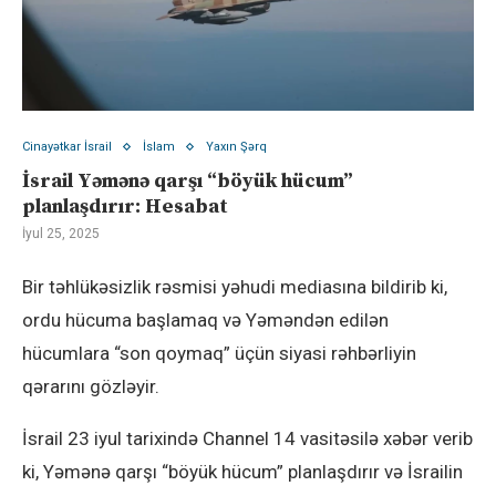
Cinayətkar İsrail
İslam
Yaxın Şərq
İsrail Yəmənə qarşı “böyük hücum”
planlaşdırır: Hesabat
İyul 25, 2025
Bir təhlükəsizlik rəsmisi yəhudi mediasına bildirib ki,
ordu hücuma başlamaq və Yəməndən edilən
hücumlara “son qoymaq” üçün siyasi rəhbərliyin
qərarını gözləyir.
İsrail 23 iyul tarixində Channel 14 vasitəsilə xəbər verib
ki, Yəmənə qarşı “böyük hücum” planlaşdırır və İsrailin