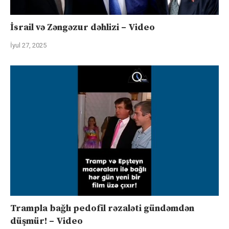
İsrail və Zəngəzur dəhlizi – Video
İyul 27, 2025
Trampla bağlı pedofil rəzaləti gündəmdən
düşmür! – Video