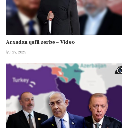
Arxadan qəfil zərbə – Video
İyul 29, 2025