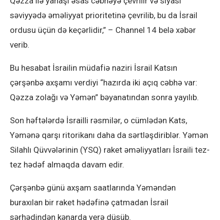
Qəzza ilə yanaşı əsas cəbhəyə çevrilir və siyasi
səviyyədə əməliyyat prioritetinə çevrilib, bu da İsrail
ordusu üçün də keçərlidir,” – Channel 14 belə xəbər
verib.
Bu hesabat İsrailin müdafiə naziri İsrail Katsın
çərşənbə axşamı verdiyi “hazırda iki açıq cəbhə var:
Qəzza zolağı və Yəmən” bəyanatından sonra yayılıb.
Son həftələrdə İsrailli rəsmilər, o cümlədən Kats,
Yəmənə qarşı ritorikanı daha da sərtləşdiriblər. Yəmən
Silahlı Qüvvələrinin (YSQ) raket əməliyyatları İsraili tez-
tez hədəf almaqda davam edir.
Çərşənbə günü axşam saatlarında Yəməndən
buraxılan bir raket hədəfinə çatmadan İsrail
sərhədindən kənarda yerə düşüb.