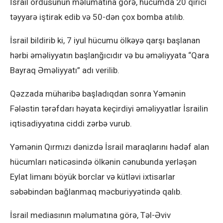
İsrail ordusunun məlumatına görə, hücumda 20 qırıcı
təyyarə iştirak edib və 50-dən çox bomba atılıb.
İsrail bildirib ki, 7 iyul hücumu ölkəyə qarşı başlanan
hərbi əməliyyatın başlanğıcıdır və bu əməliyyata “Qara
Bayraq Əməliyyatı” adı verilib.
Qəzzada müharibə başladıqdan sonra Yəmənin
Fələstin tərəfdarı həyata keçirdiyi əməliyyatlar İsrailin
iqtisadiyyatına ciddi zərbə vurub.
Yəmənin Qırmızı dənizdə İsrail maraqlarını hədəf alan
hücumları nəticəsində ölkənin cənubunda yerləşən
Eylat limanı böyük borclar və kütləvi ixtisarlar
səbəbindən bağlanmaq məcburiyyətində qalıb.
İsrail mediasının məlumatına görə, Təl-Əviv