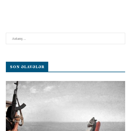
Search
SON ƏLAVƏLƏR