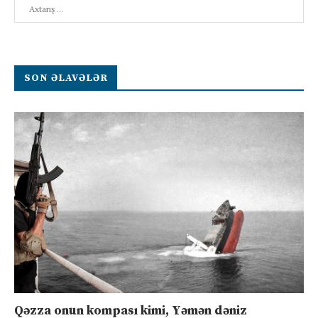
Search
SON ƏLAVƏLƏR
Qəzza onun kompası kimi, Yəmən dəniz