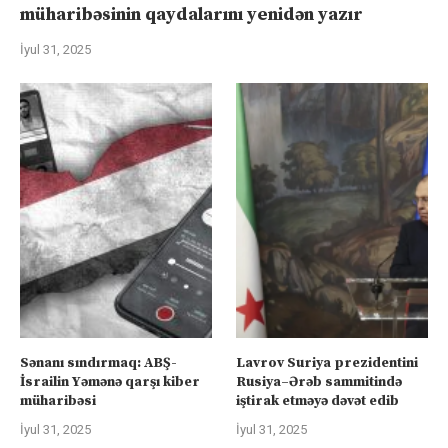
müharibəsinin qaydalarını yenidən yazır
İyul 31, 2025
Sənanı sındırmaq: ABŞ-
Lavrov Suriya prezidentini
İsrailin Yəmənə qarşı kiber
Rusiya–Ərəb sammitində
müharibəsi
iştirak etməyə dəvət edib
İyul 31, 2025
İyul 31, 2025