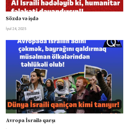
Sözdə və işdə
İyul 24, 2025
Avropa İsrailə qarşı