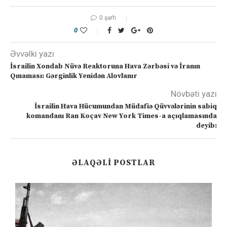
0 şərh
0
Əvvəlki yazı
İsrailin Xondab Nüvə Reaktoruna Hava Zərbəsi və İranın
Qınaması: Gərginlik Yenidən Alovlanır
Növbəti yazı
İsrailin Hava Hücumundan Müdafiə Qüvvələrinin sabiq
komandanı Ran Koçav New York Times-a açıqlamasında
deyib:
ƏLAQƏLI POSTLAR