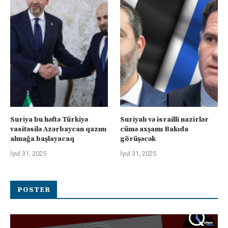
Suriya bu həftə Türkiyə
Suriyalı və israilli nazirlər
vasitəsilə Azərbaycan qazını
cümə axşamı Bakıda
almağa başlayacaq
görüşəcək
İyul 31, 2025
İyul 31, 2025
POSTER