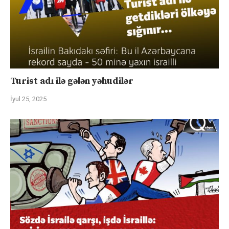
Turist adı ilə gələn yəhudilər
İyul 25, 2025