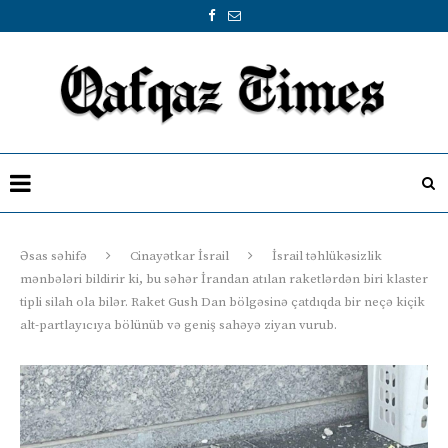
Əsas səhifə
Cinayətkar İsrail
İsrail təhlükəsizlik
mənbələri bildirir ki, bu səhər İrandan atılan raketlərdən biri klaster
tipli silah ola bilər. Raket Gush Dan bölgəsinə çatdıqda bir neçə kiçik
alt-partlayıcıya bölünüb və geniş sahəyə ziyan vurub.