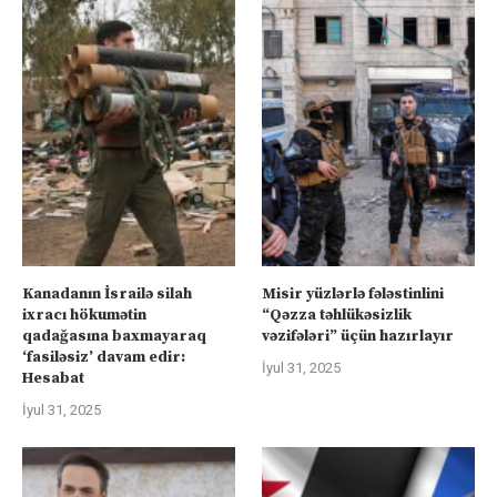
Kanadanın İsrailə silah
Misir yüzlərlə fələstinlini
ixracı hökumətin
“Qəzza təhlükəsizlik
qadağasına baxmayaraq
vəzifələri” üçün hazırlayır
‘fasiləsiz’ davam edir:
İyul 31, 2025
Hesabat
İyul 31, 2025