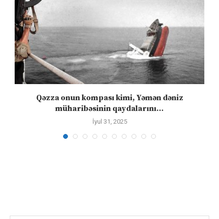
n
Qəzza onun kompası kimi, Yəmən dəniz
S
müharibəsinin qaydalarını...
İyul 31, 2025