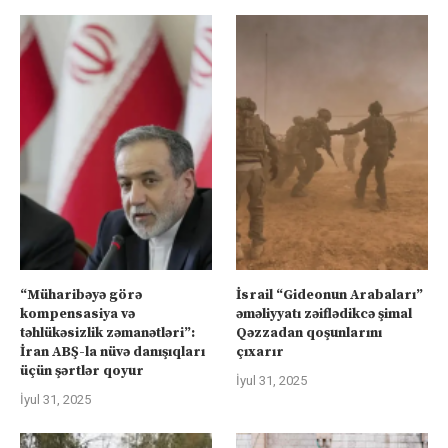
“Müharibəyə görə
İsrail “Gideonun Arabaları”
kompensasiya və
əməliyyatı zəiflədikcə şimal
təhlükəsizlik zəmanətləri”:
Qəzzadan qoşunlarını
İran ABŞ-la nüvə danışıqları
çıxarır
üçün şərtlər qoyur
İyul 31, 2025
İyul 31, 2025