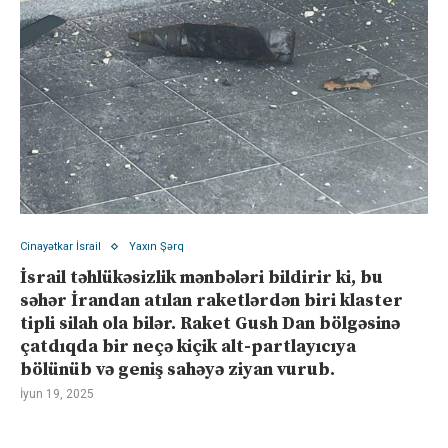
Cinayətkar İsrail
Yaxın Şərq
İsrail təhlükəsizlik mənbələri bildirir ki, bu
səhər İrandan atılan raketlərdən biri klaster
tipli silah ola bilər. Raket Gush Dan bölgəsinə
çatdıqda bir neçə kiçik alt-partlayıcıya
bölünüb və geniş sahəyə ziyan vurub.
İyun 19, 2025