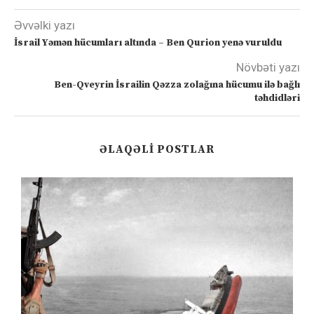
Əvvəlki yazı
İsrail Yəmən hücumları altında – Ben Qurion yenə vuruldu
Növbəti yazı
Ben-Qveyrin İsrailin Qəzza zolağına hücumu ilə bağlı
təhdidləri
ƏLAQƏLI POSTLAR