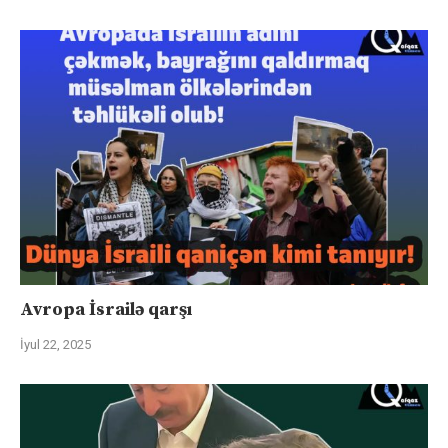
Avropa İsrailə qarşı
İyul 22, 2025