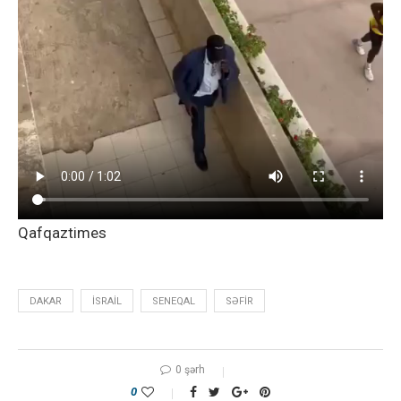
Qafqaztimes
DAKAR
İSRAIL
SENEQAL
SƏFIR
0 şərh
0