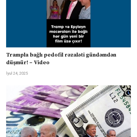
Trampla bağlı pedofil rəzaləti gündəmdən
düşmür! – Video
İyul 24, 2025