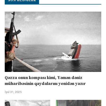
SON ƏLAVƏLƏR
Qəzza onun kompası kimi, Yəmən dəniz
müharibəsinin qaydalarını yenidən yazır
İyul 31, 2025