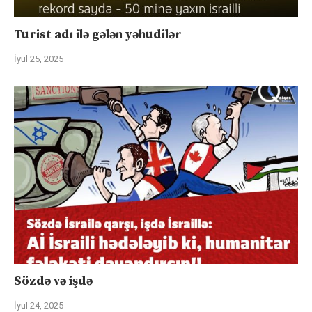
Turist adı ilə gələn yəhudilər
İyul 25, 2025
Sözdə və işdə
İyul 24, 2025