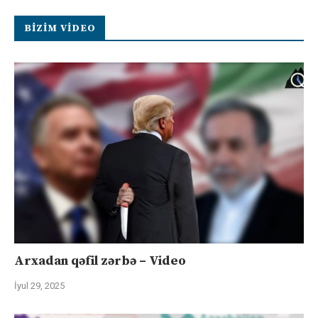
BIZIM VIDEO
Arxadan qəfil zərbə – Video
İyul 29, 2025