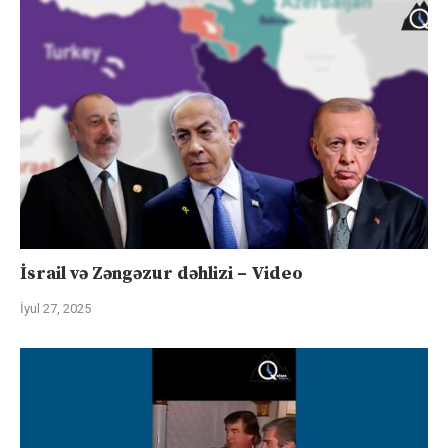
İsrail və Zəngəzur dəhlizi – Video
İyul 27, 2025