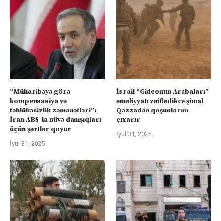
“Müharibəyə görə
İsrail “Gideonun Arabaları”
kompensasiya və
əməliyyatı zəiflədikcə şimal
təhlükəsizlik zəmanətləri”:
Qəzzadan qoşunlarını
İran ABŞ-la nüvə danışıqları
çıxarır
üçün şərtlər qoyur
İyul 31, 2025
İyul 31, 2025