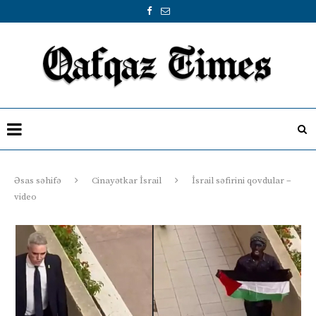
Əsas səhifə
Cinayətkar İsrail
İsrail səfirini qovdular –
video