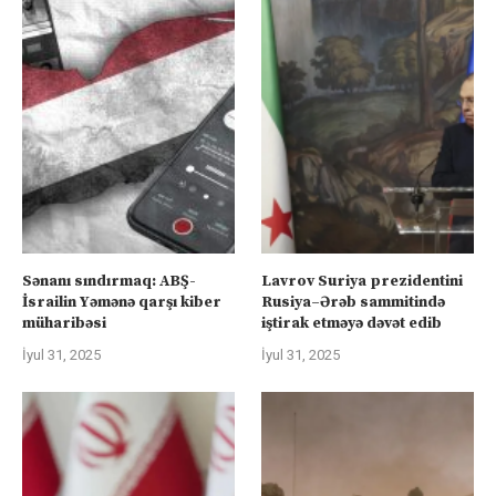
Sənanı sındırmaq: ABŞ-
Lavrov Suriya prezidentini
İsrailin Yəmənə qarşı kiber
Rusiya–Ərəb sammitində
müharibəsi
iştirak etməyə dəvət edib
İyul 31, 2025
İyul 31, 2025