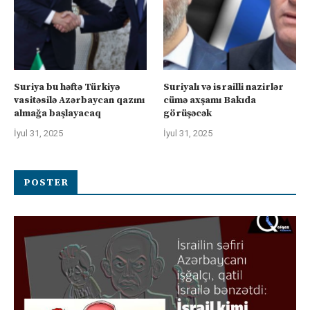
Suriya bu həftə Türkiyə
Suriyalı və israilli nazirlər
vasitəsilə Azərbaycan qazını
cümə axşamı Bakıda
almağa başlayacaq
görüşəcək
İyul 31, 2025
İyul 31, 2025
POSTER