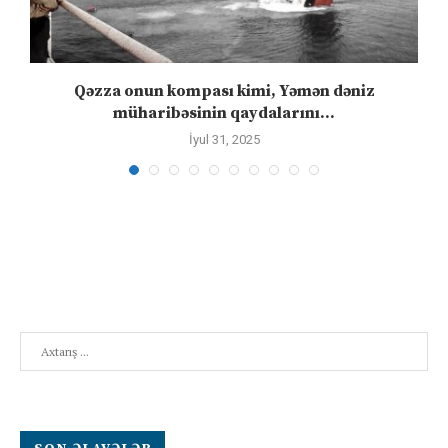
Qəzza onun kompası kimi, Yəmən dəniz
S
müharibəsinin qaydalarını...
İyul 31, 2025
Search