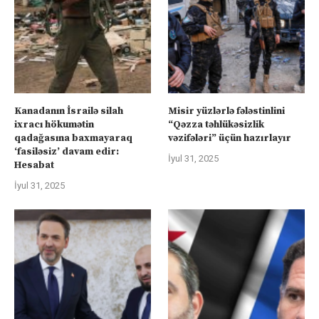
Kanadanın İsrailə silah
Misir yüzlərlə fələstinlini
ixracı hökumətin
“Qəzza təhlükəsizlik
qadağasına baxmayaraq
vəzifələri” üçün hazırlayır
‘fasiləsiz’ davam edir:
İyul 31, 2025
Hesabat
İyul 31, 2025