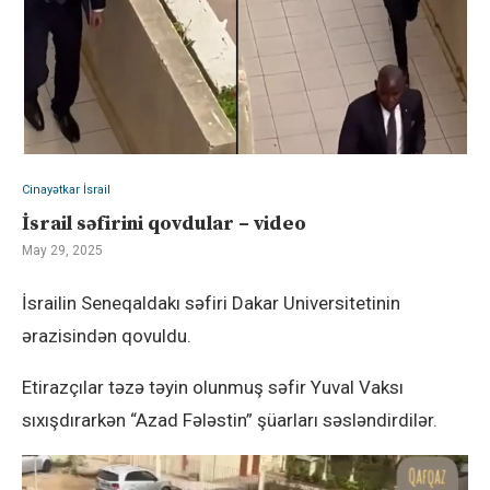
Cinayətkar İsrail
İsrail səfirini qovdular – video
May 29, 2025
İsrailin Seneqaldakı səfiri Dakar Universitetinin
ərazisindən qovuldu.
Etirazçılar təzə təyin olunmuş səfir Yuval Vaksı
sıxışdırarkən “Azad Fələstin” şüarları səsləndirdilər.