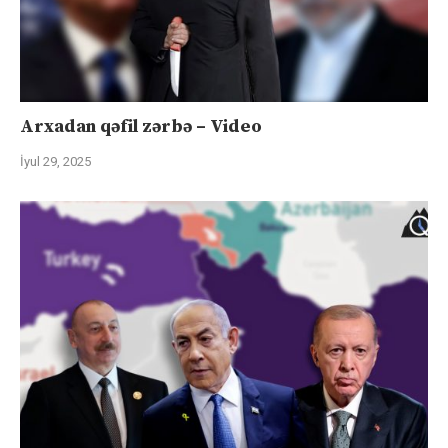
Arxadan qəfil zərbə – Video
İyul 29, 2025