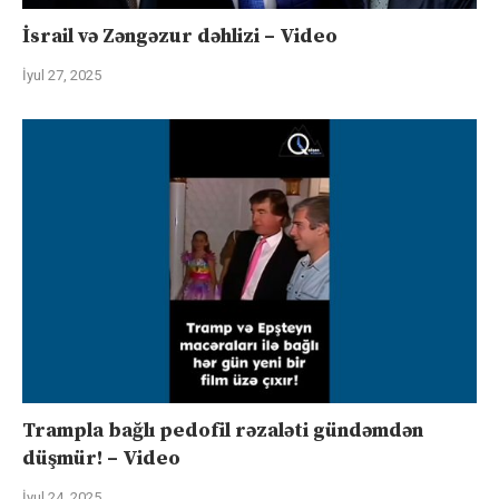
İsrail və Zəngəzur dəhlizi – Video
İyul 27, 2025
Trampla bağlı pedofil rəzaləti gündəmdən
düşmür! – Video
İyul 24, 2025