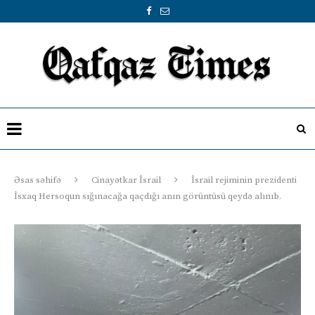
Əsas səhifə
Cinayətkar İsrail
İsrail rejiminin prezidenti
İsxaq Hersoqun sığınacağa qaçdığı anın görüntüsü qeydə alınıb.