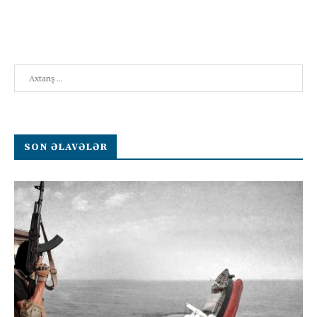
Search
SON ƏLAVƏLƏR