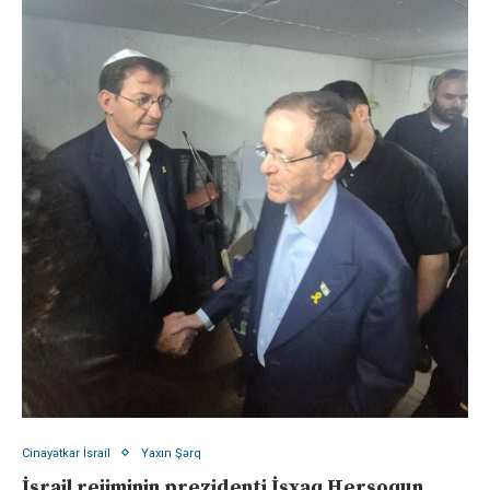
Cinayətkar İsrail
Yaxın Şərq
İsrail rejiminin prezidenti İsxaq Hersoqun