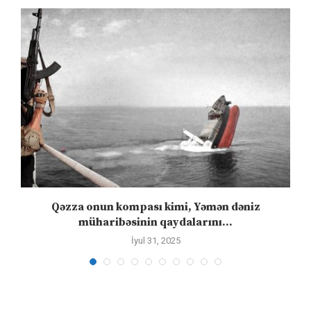
n
Qəzza onun kompası kimi, Yəmən dəniz
S
müharibəsinin qaydalarını...
İyul 31, 2025