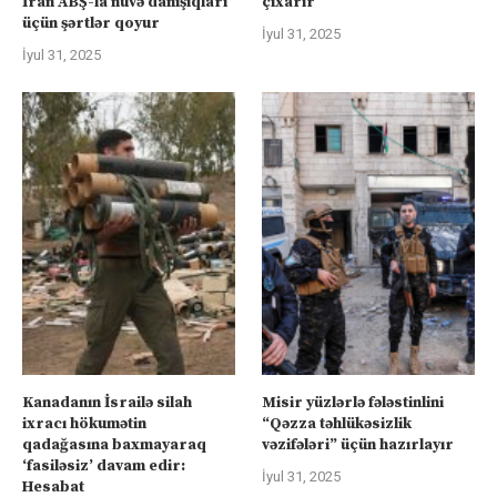
İran ABŞ-la nüvə danışıqları
çıxarır
üçün şərtlər qoyur
İyul 31, 2025
İyul 31, 2025
Kanadanın İsrailə silah
Misir yüzlərlə fələstinlini
ixracı hökumətin
“Qəzza təhlükəsizlik
qadağasına baxmayaraq
vəzifələri” üçün hazırlayır
‘fasiləsiz’ davam edir:
İyul 31, 2025
Hesabat