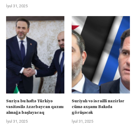
İyul 31, 2025
Suriya bu həftə Türkiyə
Suriyalı və israilli nazirlər
vasitəsilə Azərbaycan qazını
cümə axşamı Bakıda
almağa başlayacaq
görüşəcək
İyul 31, 2025
İyul 31, 2025