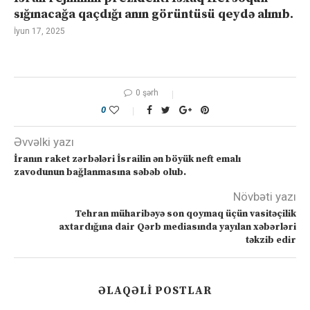
sığınacağa qaçdığı anın görüntüsü qeydə alınıb.
İyun 17, 2025
0 şərh
0
Əvvəlki yazı
İranın raket zərbələri İsrailin ən böyük neft emalı
zavodunun bağlanmasına səbəb olub.
Növbəti yazı
Tehran müharibəyə son qoymaq üçün vasitəçilik
axtardığına dair Qərb mediasında yayılan xəbərləri
təkzib edir
ƏLAQƏLI POSTLAR