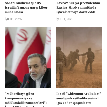
Sənanı sındırmaq: ABŞ-
Lavrov Suriya prezidentini
İsrailin Yəmənə qarşı kiber
Rusiya–Ərəb sammitində
müharibəsi
iştirak etməyə dəvət edib
İyul 31, 2025
İyul 31, 2025
“Müharibəyə görə
İsrail “Gideonun Arabaları”
kompensasiya və
əməliyyatı zəiflədikcə şimal
təhlükəsizlik zəmanətləri”:
Qəzzadan qoşunlarını