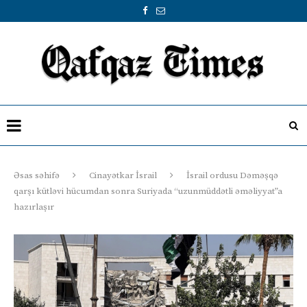
Əsas səhifə
Cinayətkar İsrail
İsrail ordusu Dəməşqə
qarşı kütləvi hücumdan sonra Suriyada “uzunmüddətli əməliyyat”a
hazırlaşır