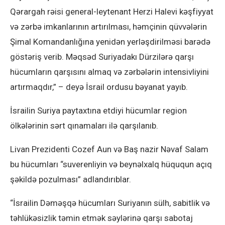
Qərargah rəisi general-leytenant Herzi Halevi kəşfiyyat
və zərbə imkanlarının artırılması, həmçinin qüvvələrin
Şimal Komandanlığına yenidən yerləşdirilməsi barədə
göstəriş verib. Məqsəd Suriyadakı Dürzilərə qarşı
hücumların qarşısını almaq və zərbələrin intensivliyini
artırmaqdır,” – deyə İsrail ordusu bəyanat yayıb.
İsrailin Suriya paytaxtına etdiyi hücumlar region
ölkələrinin sərt qınamaları ilə qarşılanıb.
Livan Prezidenti Cozef Aun və Baş nazir Nəvaf Salam
bu hücumları “suverenliyin və beynəlxalq hüququn açıq
şəkildə pozulması” adlandırıblar.
“İsrailin Dəməşqə hücumları Suriyanın sülh, sabitlik və
təhlükəsizlik təmin etmək səylərinə qarşı sabotaj