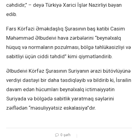
cəhdidir,” – deyə Türkiyə Xarici İşlər Nazirliyi bəyan
edib.
Fars Körfəzi Əməkdaşlıq Şurasının baş katibi Casim
Məhəmməd Əlbudeivi hava zərbələrini “beynəlxalq
hüquq və normaların pozulması, bölgə təhlükəsizliyi və
sabitliyi üçün ciddi təhdid” kimi qiymətləndirib.
Əlbudeivi Körfəz Şurasının Suriyanın ərazi bütövlüyünə
verdiyi dəstəyi bir daha təsdiqləyib və bildirib ki, İsrailin
davam edən hücumları beynəlxalq ictimaiyyətin
Suriyada və bölgədə sabitlik yaratmaq səylərini
zəiflədən “məsuliyyətsiz eskalasiya”dır.
0 şərh