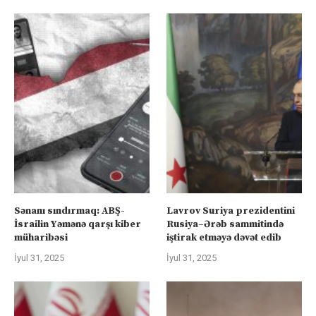
Sənanı sındırmaq: ABŞ-
Lavrov Suriya prezidentini
İsrailin Yəmənə qarşı kiber
Rusiya–Ərəb sammitində
müharibəsi
iştirak etməyə dəvət edib
İyul 31, 2025
İyul 31, 2025