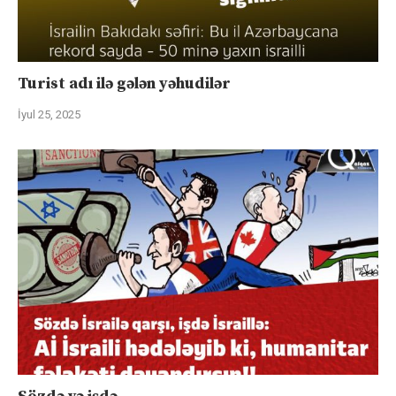
Turist adı ilə gələn yəhudilər
İyul 25, 2025