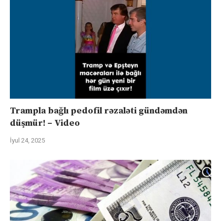
Trampla bağlı pedofil rəzaləti gündəmdən
düşmür! – Video
İyul 24, 2025