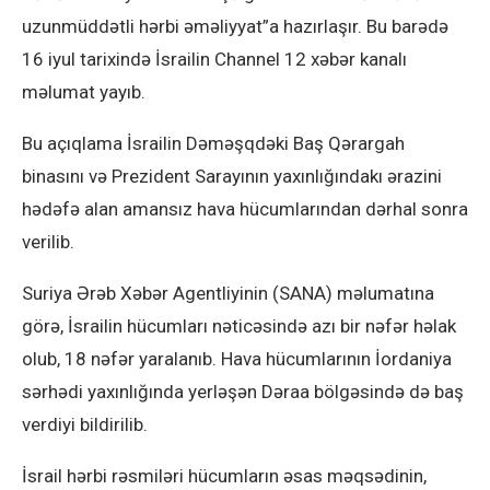
uzunmüddətli hərbi əməliyyat”a hazırlaşır. Bu barədə
16 iyul tarixində İsrailin Channel 12 xəbər kanalı
məlumat yayıb.
Bu açıqlama İsrailin Dəməşqdəki Baş Qərargah
binasını və Prezident Sarayının yaxınlığındakı ərazini
hədəfə alan amansız hava hücumlarından dərhal sonra
verilib.
Suriya Ərəb Xəbər Agentliyinin (SANA) məlumatına
görə, İsrailin hücumları nəticəsində azı bir nəfər həlak
olub, 18 nəfər yaralanıb. Hava hücumlarının İordaniya
sərhədi yaxınlığında yerləşən Dəraa bölgəsində də baş
verdiyi bildirilib.
İsrail hərbi rəsmiləri hücumların əsas məqsədinin,