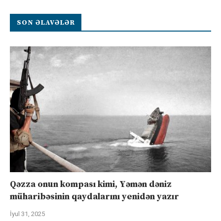
SON ƏLAVƏLƏR
Qəzza onun kompası kimi, Yəmən dəniz
müharibəsinin qaydalarını yenidən yazır
İyul 31, 2025