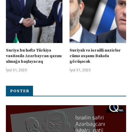
Suriya bu həftə Türkiyə
Suriyalı və israilli nazirlər
vasitəsilə Azərbaycan qazını
cümə axşamı Bakıda
almağa başlayacaq
görüşəcək
İyul 31, 2025
İyul 31, 2025
POSTER