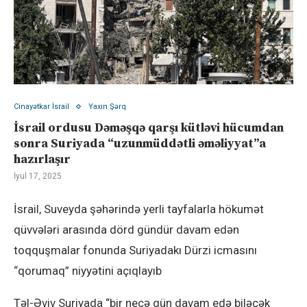
Cinayətkar İsrail
Yaxın Şərq
İsrail ordusu Dəməşqə qarşı kütləvi hücumdan
sonra Suriyada “uzunmüddətli əməliyyat”a
hazırlaşır
İyul 17, 2025
İsrail, Suveyda şəhərində yerli tayfalarla hökumət
qüvvələri arasında dörd gündür davam edən
toqquşmalar fonunda Suriyadakı Dürzi icmasını
“qorumaq” niyyətini açıqlayıb
Təl-Əviv Suriyada “bir neçə gün davam edə biləcək