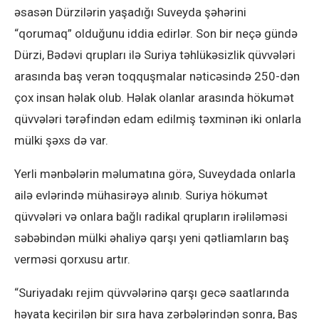
əsasən Dürzilərin yaşadığı Suveyda şəhərini
“qorumaq” olduğunu iddia edirlər. Son bir neçə gündə
Dürzi, Bədəvi qrupları ilə Suriya təhlükəsizlik qüvvələri
arasında baş verən toqquşmalar nəticəsində 250-dən
çox insan həlak olub. Həlak olanlar arasında hökumət
qüvvələri tərəfindən edam edilmiş təxminən iki onlarla
mülki şəxs də var.
Yerli mənbələrin məlumatına görə, Suveydada onlarla
ailə evlərində mühasirəyə alınıb. Suriya hökumət
qüvvələri və onlara bağlı radikal qrupların irəliləməsi
səbəbindən mülki əhaliyə qarşı yeni qətliamların baş
verməsi qorxusu artır.
“Suriyadakı rejim qüvvələrinə qarşı gecə saatlarında
həyata keçirilən bir sıra hava zərbələrindən sonra, Baş