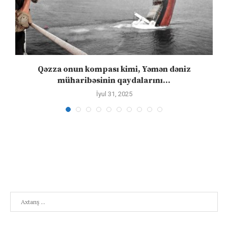
n
Qəzza onun kompası kimi, Yəmən dəniz
S
müharibəsinin qaydalarını...
İyul 31, 2025
Search