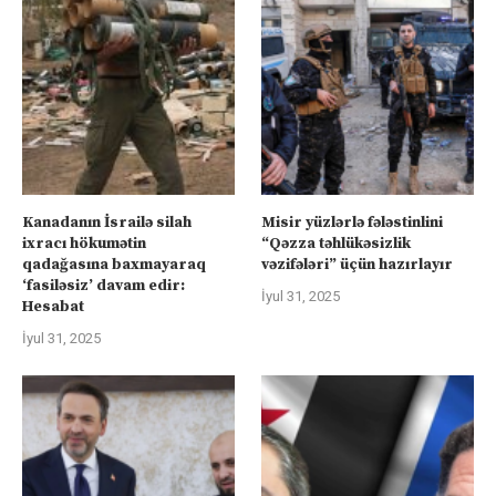
Kanadanın İsrailə silah
Misir yüzlərlə fələstinlini
ixracı hökumətin
“Qəzza təhlükəsizlik
qadağasına baxmayaraq
vəzifələri” üçün hazırlayır
‘fasiləsiz’ davam edir:
İyul 31, 2025
Hesabat
İyul 31, 2025