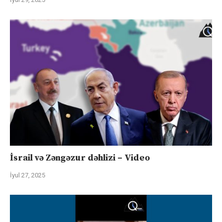
İsrail və Zəngəzur dəhlizi – Video
İyul 27, 2025