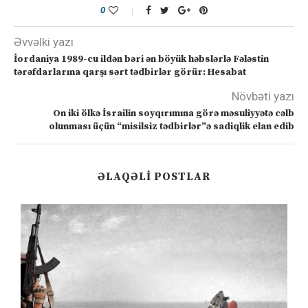
0
Əvvəlki yazı
İordaniya 1989-cu ildən bəri ən böyük həbslərlə Fələstin
tərəfdarlarına qarşı sərt tədbirlər görür: Hesabat
Növbəti yazı
On iki ölkə İsrailin soyqırımına görə məsuliyyətə cəlb
olunması üçün “misilsiz tədbirlər”ə sadiqlik elan edib
ƏLAQƏLI POSTLAR