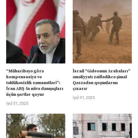
“Müharibəyə görə
İsrail “Gideonun Arabaları”
kompensasiya və
əməliyyatı zəiflədikcə şimal
təhlükəsizlik zəmanətləri”:
Qəzzadan qoşunlarını
İran ABŞ-la nüvə danışıqları
çıxarır
üçün şərtlər qoyur
İyul 31, 2025
İyul 31, 2025