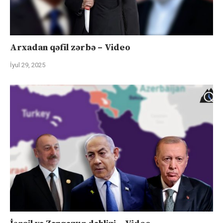
Arxadan qəfil zərbə – Video
İyul 29, 2025