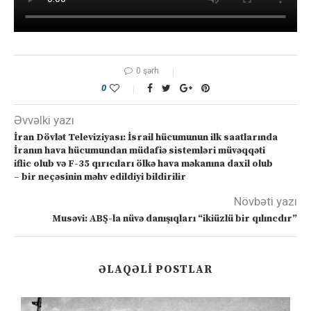
0 şərh
0
Əvvəlki yazı
İran Dövlət Televiziyası: İsrail hücumunun ilk saatlarında
İranın hava hücumundan müdafiə sistemləri müvəqqəti
iflic olub və F-35 qırıcıları ölkə hava məkanına daxil olub
– bir neçəsinin məhv edildiyi bildirilir
Növbəti yazı
Musəvi: ABŞ-la nüvə danışıqları “ikiüzlü bir qılıncdır”
ƏLAQƏLI POSTLAR