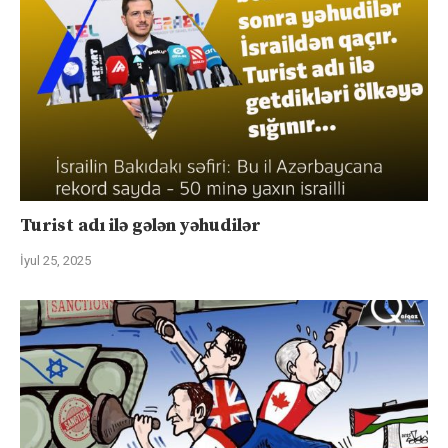
Turist adı ilə gələn yəhudilər
İyul 25, 2025