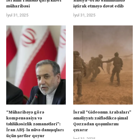
İsrailin Yəmənə qarşı kiber
Rusiya–Ərəb sammitində
müharibəsi
iştirak etməyə dəvət edib
İyul 31, 2025
İyul 31, 2025
“Müharibəyə görə
İsrail “Gideonun Arabaları”
kompensasiya və
əməliyyatı zəiflədikcə şimal
təhlükəsizlik zəmanətləri”:
Qəzzadan qoşunlarını
İran ABŞ-la nüvə danışıqları
çıxarır
üçün şərtlər qoyur
İyul 31, 2025