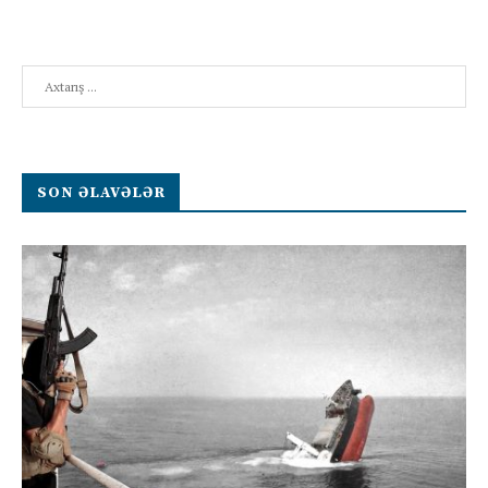
Search
SON ƏLAVƏLƏR