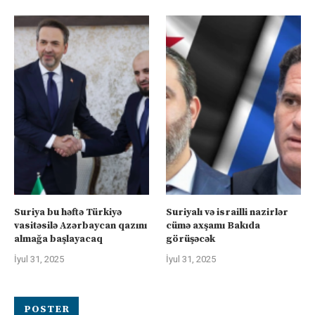
Suriya bu həftə Türkiyə
Suriyalı və israilli nazirlər
vasitəsilə Azərbaycan qazını
cümə axşamı Bakıda
almağa başlayacaq
görüşəcək
İyul 31, 2025
İyul 31, 2025
POSTER