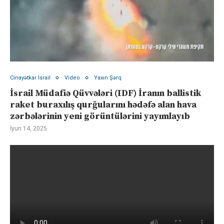
Cinayətkar İsrail
Video
Yaxın Şərq
İsrail Müdafiə Qüvvələri (IDF) İranın ballistik
raket buraxılış qurğularını hədəfə alan hava
zərbələrinin yeni görüntülərini yayımlayıb
İyun 14, 2025