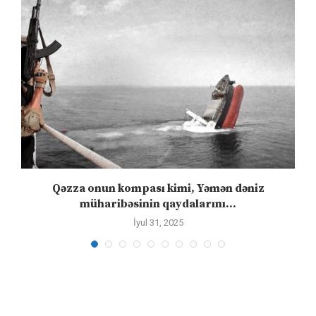
n
Qəzza onun kompası kimi, Yəmən dəniz
S
müharibəsinin qaydalarını...
İyul 31, 2025