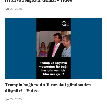
İsrail və Zəngəzur dəhlizi – Video
İyul 27, 2025
Trampla bağlı pedofil rəzaləti gündəmdən
düşmür! – Video
İyul 24, 2025