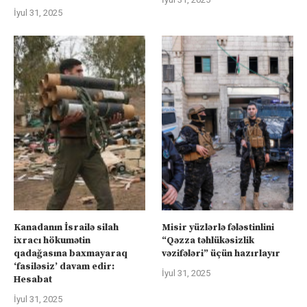
İyul 31, 2025
Kanadanın İsrailə silah
Misir yüzlərlə fələstinlini
ixracı hökumətin
“Qəzza təhlükəsizlik
qadağasına baxmayaraq
vəzifələri” üçün hazırlayır
‘fasiləsiz’ davam edir:
İyul 31, 2025
Hesabat
İyul 31, 2025