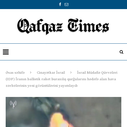
Əsas səhifə
Cinayətkar İsrail
İsrail Müdafiə Qüvvələri
(IDF) İranın ballistik raket buraxılış qurğularını hədəfə alan hava
zərbələrinin yeni görüntülərini yayımlayıb