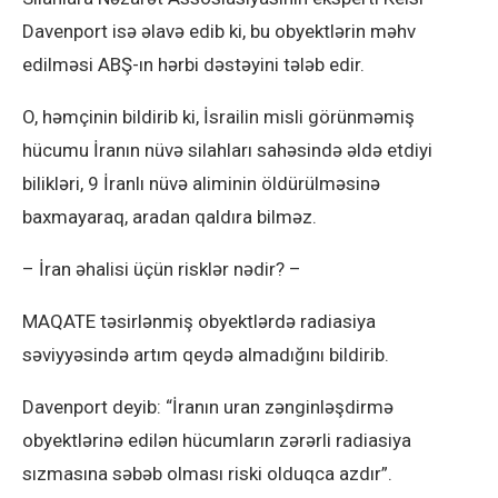
Davenport isə əlavə edib ki, bu obyektlərin məhv
edilməsi ABŞ-ın hərbi dəstəyini tələb edir.
O, həmçinin bildirib ki, İsrailin misli görünməmiş
hücumu İranın nüvə silahları sahəsində əldə etdiyi
bilikləri, 9 İranlı nüvə aliminin öldürülməsinə
baxmayaraq, aradan qaldıra bilməz.
– İran əhalisi üçün risklər nədir? –
MAQATE təsirlənmiş obyektlərdə radiasiya
səviyyəsində artım qeydə almadığını bildirib.
Davenport deyib: “İranın uran zənginləşdirmə
obyektlərinə edilən hücumların zərərli radiasiya
sızmasına səbəb olması riski olduqca azdır”.