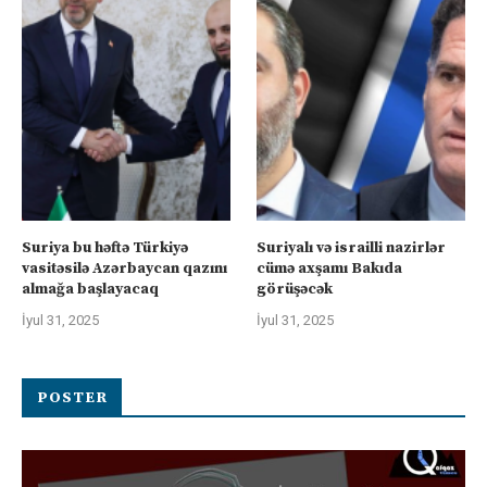
Suriya bu həftə Türkiyə
Suriyalı və israilli nazirlər
vasitəsilə Azərbaycan qazını
cümə axşamı Bakıda
almağa başlayacaq
görüşəcək
İyul 31, 2025
İyul 31, 2025
POSTER