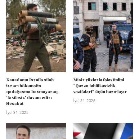
Kanadanın İsrailə silah
Misir yüzlərlə fələstinlini
ixracı hökumətin
“Qəzza təhlükəsizlik
qadağasına baxmayaraq
vəzifələri” üçün hazırlayır
‘fasiləsiz’ davam edir:
İyul 31, 2025
Hesabat
İyul 31, 2025