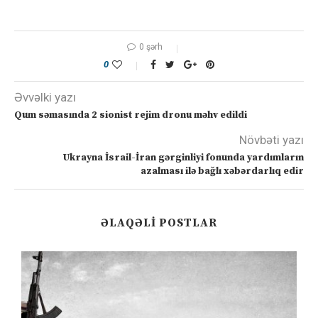
0 şərh
0
Əvvəlki yazı
Qum səmasında 2 sionist rejim dronu məhv edildi
Növbəti yazı
Ukrayna İsrail-İran gərginliyi fonunda yardımların
azalması ilə bağlı xəbərdarlıq edir
ƏLAQƏLI POSTLAR