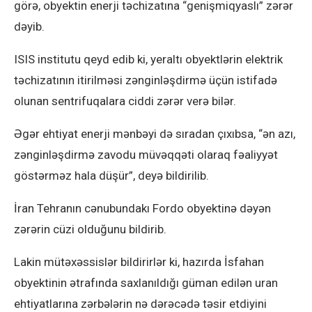
görə, obyektin enerji təchizatına “genişmiqyaslı” zərər
dəyib.
ISIS institutu qeyd edib ki, yeraltı obyektlərin elektrik
təchizatının itirilməsi zənginləşdirmə üçün istifadə
olunan sentrifuqalara ciddi zərər verə bilər.
Əgər ehtiyat enerji mənbəyi də sıradan çıxıbsa, “ən azı,
zənginləşdirmə zavodu müvəqqəti olaraq fəaliyyət
göstərməz hala düşür”, deyə bildirilib.
İran Tehranın cənubundakı Fordo obyektinə dəyən
zərərin cüzi olduğunu bildirib.
Lakin mütəxəssislər bildirirlər ki, hazırda İsfahan
obyektinin ətrafında saxlanıldığı güman edilən uran
ehtiyatlarına zərbələrin nə dərəcədə təsir etdiyini