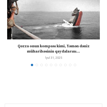
n
Qəzza onun kompası kimi, Yəmən dəniz
S
müharibəsinin qaydalarını...
İyul 31, 2025
Search