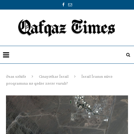
Əsas səhifə
Cinayətkar İsrail
İsrail İranın nüvə
proqramına nə qədər zərər vurub?