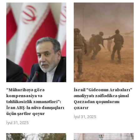
“Müharibəyə görə
İsrail “Gideonun Arabaları”
kompensasiya və
əməliyyatı zəiflədikcə şimal
təhlükəsizlik zəmanətləri”:
Qəzzadan qoşunlarını
İran ABŞ-la nüvə danışıqları
çıxarır
üçün şərtlər qoyur
İyul 31, 2025
İyul 31, 2025