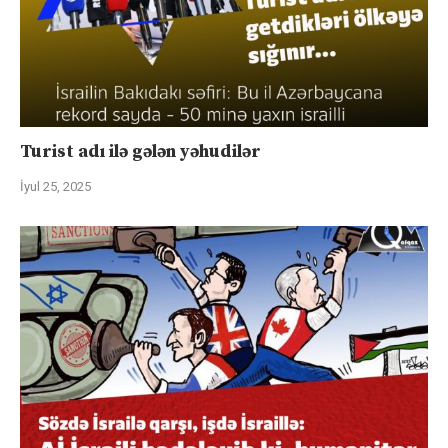
Turist adı ilə gələn yəhudilər
İyul 25, 2025