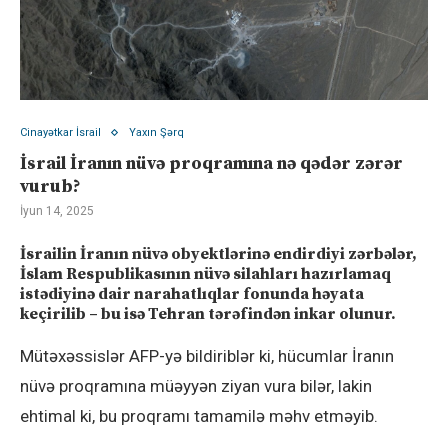
Cinayətkar İsrail
Yaxın Şərq
İsrail İranın nüvə proqramına nə qədər zərər
vurub?
İyun 14, 2025
İsrailin İranın nüvə obyektlərinə endirdiyi zərbələr,
İslam Respublikasının nüvə silahları hazırlamaq
istədiyinə dair narahatlıqlar fonunda həyata
keçirilib – bu isə Tehran tərəfindən inkar olunur.
Mütəxəssislər AFP-yə bildiriblər ki, hücumlar İranın
nüvə proqramına müəyyən ziyan vura bilər, lakin
ehtimal ki, bu proqramı tamamilə məhv etməyib.