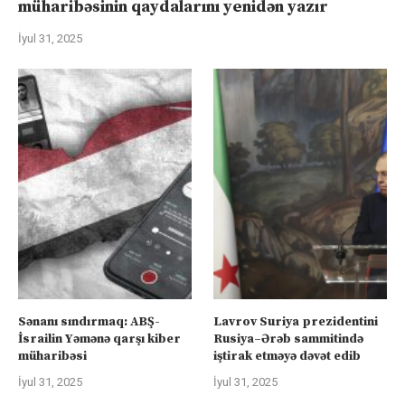
müharibəsinin qaydalarını yenidən yazır
İyul 31, 2025
Sənanı sındırmaq: ABŞ-
Lavrov Suriya prezidentini
İsrailin Yəmənə qarşı kiber
Rusiya–Ərəb sammitində
müharibəsi
iştirak etməyə dəvət edib
İyul 31, 2025
İyul 31, 2025