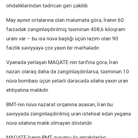
öhdəliklərindən tədricən geri çəkilib.
May ayının ortalarına olan məlumata görə, İranın 60
faizədək zənginləşdirilmiş təxminən 408,6 kiloqram
uranı var – bu isə nüvə başlığı üçün lazım olan 90
faizlik səviyyəyə çox yaxın bir mərhələdir.
Vyanada yerləşən MAQATE-nin tərifinə görə, İran
nəzəri olaraq daha da zənginləşdirilərsə, təxminən 10
nüvə bombası üçün yetərli dərəcədə silaha yaxın uran
ehtiyatına malikdir.
BMT-nin nüvə nəzarət orqanına əsasən, İran bu
səviyyədə zənginləşdirilmiş uran istehsal edən yeganə
nüvə silahına malik olmayan dövlətdir.
MAQATE İranın BMT qurumu ilə əməkdaşlıq