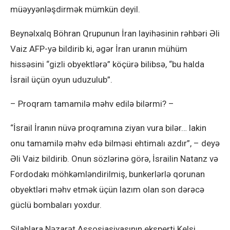
müəyyənləşdirmək mümkün deyil.
Beynəlxalq Böhran Qrupunun İran layihəsinin rəhbəri Əli
Vaiz AFP-yə bildirib ki, əgər İran uranın mühüm
hissəsini “gizli obyektlərə” köçürə bilibsə, “bu halda
İsrail üçün oyun uduzulub”.
– Proqram tamamilə məhv edilə bilərmi? –
“İsrail İranın nüvə proqramına ziyan vura bilər… lakin
onu tamamilə məhv edə bilməsi ehtimalı azdır”, – deyə
Əli Vaiz bildirib. Onun sözlərinə görə, İsrailin Natanz və
Fordodakı möhkəmləndirilmiş, bunkerlərlə qorunan
obyektləri məhv etmək üçün lazım olan son dərəcə
güclü bombaları yoxdur.
Silahlara Nəzarət Assosiasiyasının eksperti Kelsi