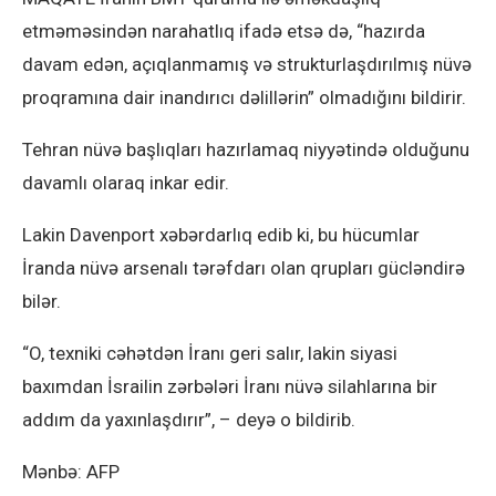
etməməsindən narahatlıq ifadə etsə də, “hazırda
davam edən, açıqlanmamış və strukturlaşdırılmış nüvə
proqramına dair inandırıcı dəlillərin” olmadığını bildirir.
Tehran nüvə başlıqları hazırlamaq niyyətində olduğunu
davamlı olaraq inkar edir.
Lakin Davenport xəbərdarlıq edib ki, bu hücumlar
İranda nüvə arsenalı tərəfdarı olan qrupları gücləndirə
bilər.
“O, texniki cəhətdən İranı geri salır, lakin siyasi
baxımdan İsrailin zərbələri İranı nüvə silahlarına bir
addım da yaxınlaşdırır”, – deyə o bildirib.
Mənbə: AFP