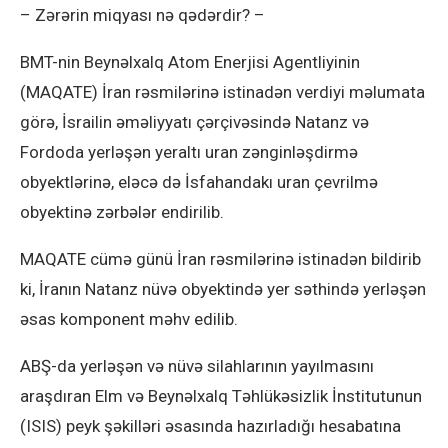
– Zərərin miqyası nə qədərdir? –
BMT-nin Beynəlxalq Atom Enerjisi Agentliyinin
(MAQATE) İran rəsmilərinə istinadən verdiyi məlumata
görə, İsrailin əməliyyatı çərçivəsində Natanz və
Fordoda yerləşən yeraltı uran zənginləşdirmə
obyektlərinə, eləcə də İsfahandakı uran çevrilmə
obyektinə zərbələr endirilib.
MAQATE cümə günü İran rəsmilərinə istinadən bildirib
ki, İranın Natanz nüvə obyektində yer səthində yerləşən
əsas komponent məhv edilib.
ABŞ-da yerləşən və nüvə silahlarının yayılmasını
araşdıran Elm və Beynəlxalq Təhlükəsizlik İnstitutunun
(ISIS) peyk şəkilləri əsasında hazırladığı hesabatına