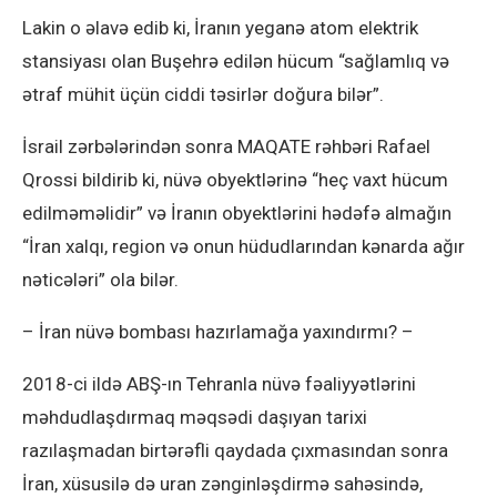
Lakin o əlavə edib ki, İranın yeganə atom elektrik
stansiyası olan Buşehrə edilən hücum “sağlamlıq və
ətraf mühit üçün ciddi təsirlər doğura bilər”.
İsrail zərbələrindən sonra MAQATE rəhbəri Rafael
Qrossi bildirib ki, nüvə obyektlərinə “heç vaxt hücum
edilməməlidir” və İranın obyektlərini hədəfə almağın
“İran xalqı, region və onun hüdudlarından kənarda ağır
nəticələri” ola bilər.
– İran nüvə bombası hazırlamağa yaxındırmı? –
2018-ci ildə ABŞ-ın Tehranla nüvə fəaliyyətlərini
məhdudlaşdırmaq məqsədi daşıyan tarixi
razılaşmadan birtərəfli qaydada çıxmasından sonra
İran, xüsusilə də uran zənginləşdirmə sahəsində,