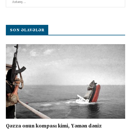
SON ƏLAVƏLƏR
Qəzza onun kompası kimi, Yəmən dəniz