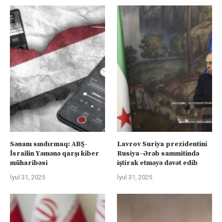
Sənanı sındırmaq: ABŞ-
Lavrov Suriya prezidentini
İsrailin Yəmənə qarşı kiber
Rusiya–Ərəb sammitində
müharibəsi
iştirak etməyə dəvət edib
İyul 31, 2025
İyul 31, 2025