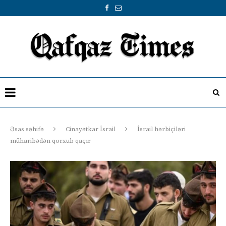
Əsas səhifə
Cinayətkar İsrail
İsrail hərbiçiləri
müharibədən qorxub qaçır