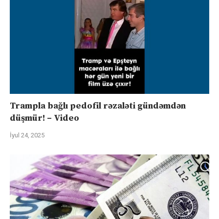
Trampla bağlı pedofil rəzaləti gündəmdən
düşmür! – Video
İyul 24, 2025