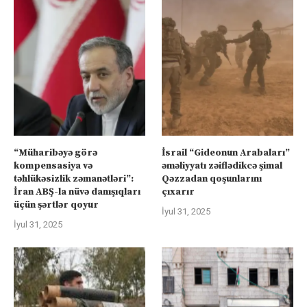
“Müharibəyə görə
İsrail “Gideonun Arabaları”
kompensasiya və
əməliyyatı zəiflədikcə şimal
təhlükəsizlik zəmanətləri”:
Qəzzadan qoşunlarını
İran ABŞ-la nüvə danışıqları
çıxarır
üçün şərtlər qoyur
İyul 31, 2025
İyul 31, 2025