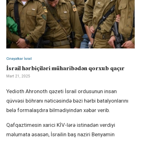
Cinayətkar İsrail
İsrail hərbiçiləri müharibədən qorxub qaçır
Mart 21, 2025
Yedioth Ahronoth qəzeti İsrail ordusunun insan
qüvvəsi böhranı nəticəsində bəzi hərbi batalyonlarını
belə formalaşdıra bilmədiyindən xəbər verib.
Qafqaztimesin xarici KİV-lərə istinadən verdiyi
məlumata əsasən, İsrailin baş naziri Benyamin