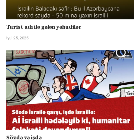
Turist adı ilə gələn yəhudilər
İyul 25, 2025
Sözdə və işdə