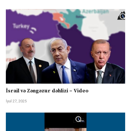
İsrail və Zəngəzur dəhlizi – Video
İyul 27, 2025