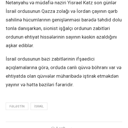
Netanyahu və müdafiə naziri Yisrael Katz son günlər
İsrail ordusunun Qəzza zolağı və İordan çayının qərb
sahilinə hücumlarının genişlənməsi barədə təhdid dolu
tonla danışarkən, sionist işğalçı ordunun zabitləri
ordunun ehtiyat hissələrinin sayının kəskin azaldığını
aşkar ediblər.
İsrail ordusunun bəzi zabitlərinin ifşaedici
açıqlamalarına görə, orduda canlı qüvvə böhranı var və
ehtiyatda olan qüvvələr müharibədə iştirak etməkdən
yayınır və hətta bəziləri fəraridir.
FƏLƏSTIN
ISRAIL