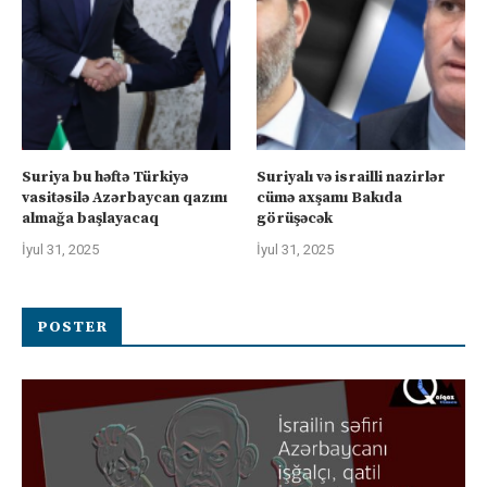
Suriya bu həftə Türkiyə
Suriyalı və israilli nazirlər
vasitəsilə Azərbaycan qazını
cümə axşamı Bakıda
almağa başlayacaq
görüşəcək
İyul 31, 2025
İyul 31, 2025
POSTER