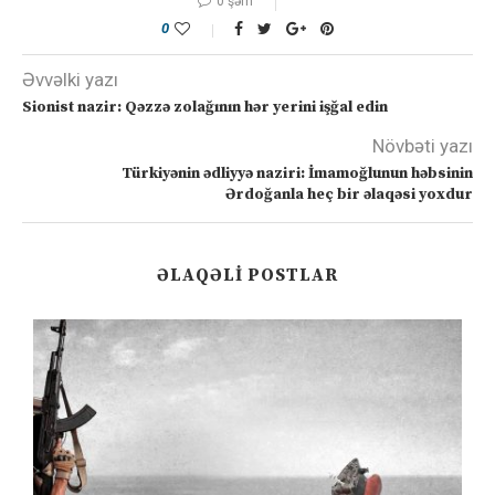
0 şərh
0
Əvvəlki yazı
Sionist nazir: Qəzzə zolağının hər yerini işğal edin
Növbəti yazı
Türkiyənin ədliyyə naziri: İmamoğlunun həbsinin
Ərdoğanla heç bir əlaqəsi yoxdur
ƏLAQƏLI POSTLAR