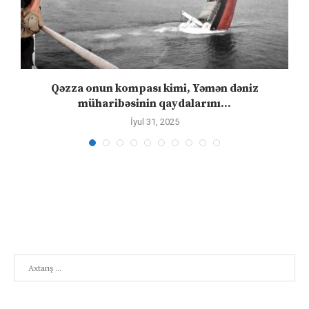
Qəzza onun kompası kimi, Yəmən dəniz
S
müharibəsinin qaydalarını...
İyul 31, 2025
Search