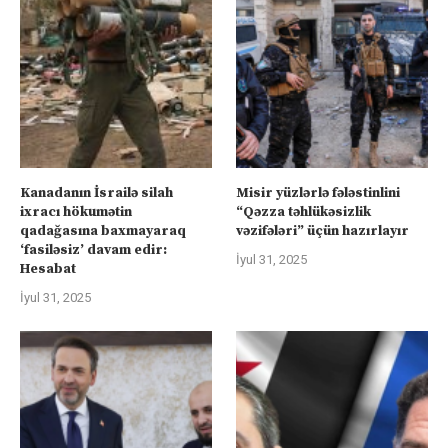
Kanadanın İsrailə silah
Misir yüzlərlə fələstinlini
ixracı hökumətin
“Qəzza təhlükəsizlik
qadağasına baxmayaraq
vəzifələri” üçün hazırlayır
‘fasiləsiz’ davam edir:
İyul 31, 2025
Hesabat
İyul 31, 2025