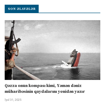
SON ƏLAVƏLƏR
Qəzza onun kompası kimi, Yəmən dəniz
müharibəsinin qaydalarını yenidən yazır
İyul 31, 2025