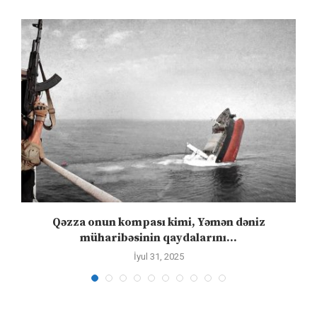
n
Qəzza onun kompası kimi, Yəmən dəniz
S
müharibəsinin qaydalarını...
İyul 31, 2025