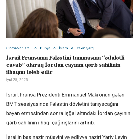
Cinayətkar İsrail
Dünya
İslam
Yaxın Şərq
İsrail Fransanın Fələstini tanımasına “ədalətli
cavab” olaraq İordan çayının qərb sahilinin
ilhaqını tələb edir
İyul 25, 2025
İsrail, Fransa Prezidenti Emmanuel Makronun gələn
BMT sessiyasında Fələstin dövlətini tanıyacağını
bəyan etməsindən sonra işğal altındakı İordan çayının
qərb sahilinin ilhaqı çağırışlarını artırıb.
İsrailin baş nazir müavini və ədliyyə naziri Yariv Levin