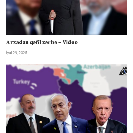
Arxadan qəfil zərbə – Video
İyul 29, 2025