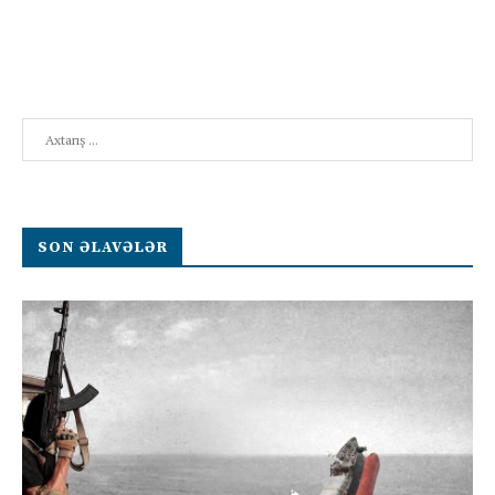
Search
SON ƏLAVƏLƏR