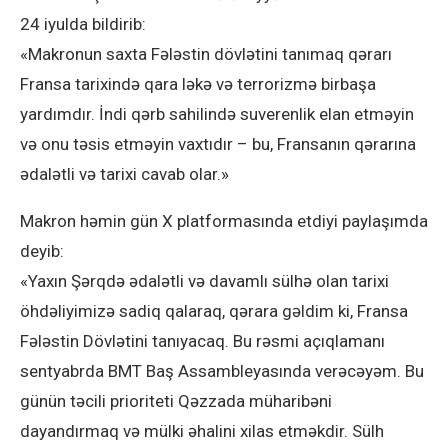
24 iyulda bildirib:
«Makronun saxta Fələstin dövlətini tanımaq qərarı
Fransa tarixində qara ləkə və terrorizmə birbaşa
yardımdır. İndi qərb sahilində suverenlik elan etməyin
və onu təsis etməyin vaxtıdır – bu, Fransanın qərarına
ədalətli və tarixi cavab olar.»
Makron həmin gün X platformasında etdiyi paylaşımda
deyib:
«Yaxın Şərqdə ədalətli və davamlı sülhə olan tarixi
öhdəliyimizə sadiq qalaraq, qərara gəldim ki, Fransa
Fələstin Dövlətini tanıyacaq. Bu rəsmi açıqlamanı
sentyabrda BMT Baş Assambleyasında verəcəyəm. Bu
günün təcili prioriteti Qəzzada müharibəni
dayandırmaq və mülki əhalini xilas etməkdir. Sülh