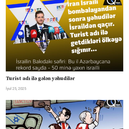
Turist adı ilə gələn yəhudilər
İyul 25, 2025