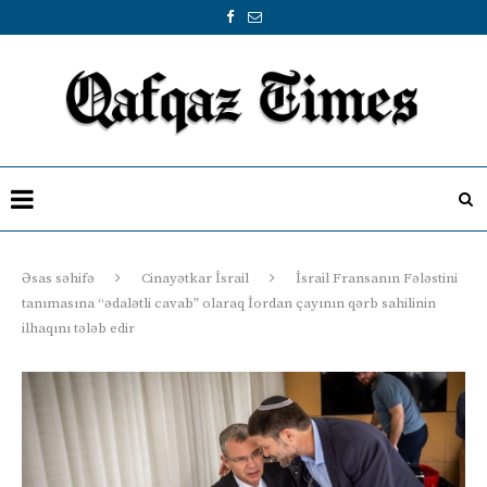
Əsas səhifə
Cinayətkar İsrail
İsrail Fransanın Fələstini
tanımasına “ədalətli cavab” olaraq İordan çayının qərb sahilinin
ilhaqını tələb edir