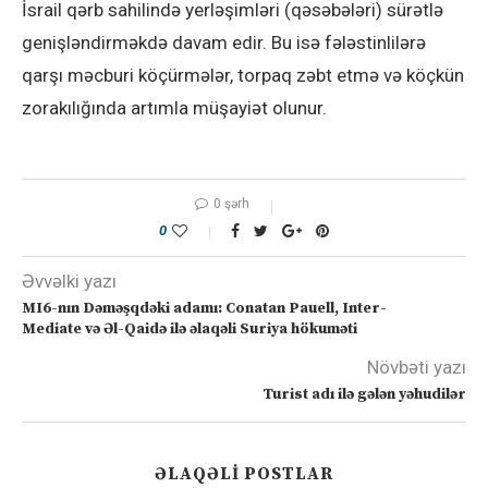
İsrail qərb sahilində yerləşimləri (qəsəbələri) sürətlə
genişləndirməkdə davam edir. Bu isə fələstinlilərə
qarşı məcburi köçürmələr, torpaq zəbt etmə və köçkün
zorakılığında artımla müşayiət olunur.
0 şərh
0
Əvvəlki yazı
MI6-nın Dəməşqdəki adamı: Conatan Pauell, Inter-
Mediate və Əl-Qaidə ilə əlaqəli Suriya hökuməti
Növbəti yazı
Turist adı ilə gələn yəhudilər
ƏLAQƏLI POSTLAR