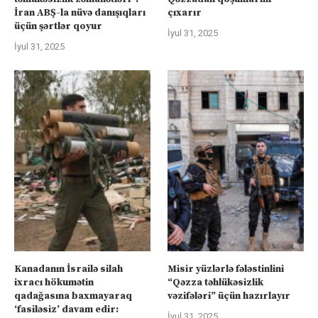
İran ABŞ-la nüvə danışıqları
çıxarır
üçün şərtlər qoyur
İyul 31, 2025
İyul 31, 2025
Kanadanın İsrailə silah
Misir yüzlərlə fələstinlini
ixracı hökumətin
“Qəzza təhlükəsizlik
qadağasına baxmayaraq
vəzifələri” üçün hazırlayır
‘fasiləsiz’ davam edir:
İyul 31, 2025