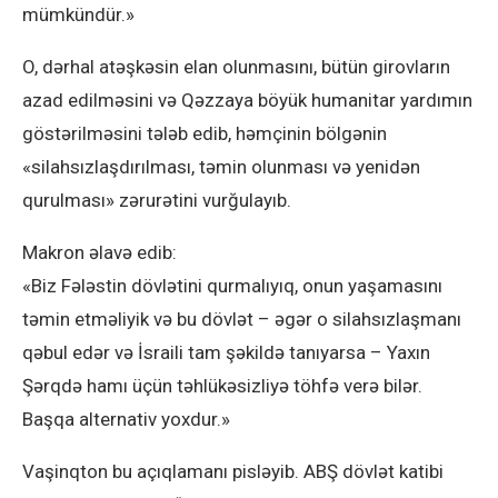
mümkündür.»
O, dərhal atəşkəsin elan olunmasını, bütün girovların
azad edilməsini və Qəzzaya böyük humanitar yardımın
göstərilməsini tələb edib, həmçinin bölgənin
«silahsızlaşdırılması, təmin olunması və yenidən
qurulması» zərurətini vurğulayıb.
Makron əlavə edib:
«Biz Fələstin dövlətini qurmalıyıq, onun yaşamasını
təmin etməliyik və bu dövlət – əgər o silahsızlaşmanı
qəbul edər və İsraili tam şəkildə tanıyarsa – Yaxın
Şərqdə hamı üçün təhlükəsizliyə töhfə verə bilər.
Başqa alternativ yoxdur.»
Vaşinqton bu açıqlamanı pisləyib. ABŞ dövlət katibi