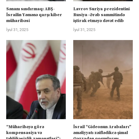
Sənanı sındırmaq: ABŞ-
Lavrov Suriya prezidentini
İsrailin Yəmənə qarşı kiber
Rusiya–Ərəb sammitində
müharibəsi
iştirak etməyə dəvət edib
İyul 31, 2025
İyul 31, 2025
“Müharibəyə görə
İsrail “Gideonun Arabaları”
kompensasiya və
əməliyyatı zəiflədikcə şimal
təhlükəsizlik zəmanətləri”:
Qəzzadan qoşunlarını