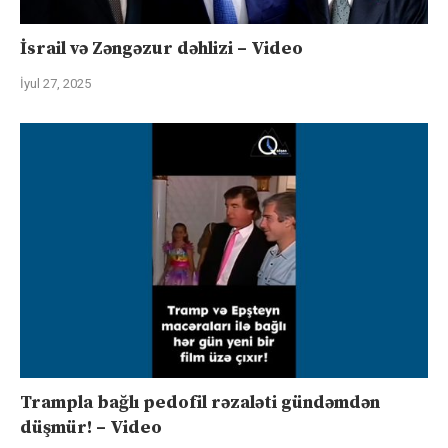
İsrail və Zəngəzur dəhlizi – Video
İyul 27, 2025
Trampla bağlı pedofil rəzaləti gündəmdən
düşmür! – Video