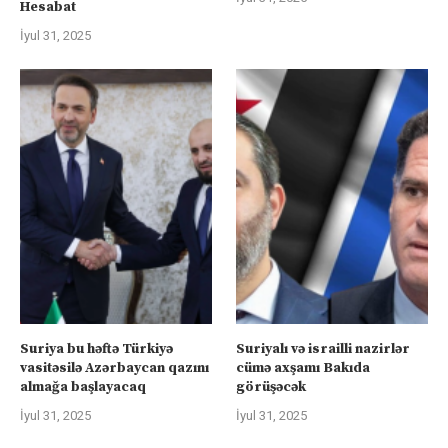
Hesabat
İyul 31, 2025
Suriya bu həftə Türkiyə
Suriyalı və israilli nazirlər
vasitəsilə Azərbaycan qazını
cümə axşamı Bakıda
almağa başlayacaq
görüşəcək
İyul 31, 2025
İyul 31, 2025