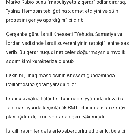
Marko Rubio bunu “məsuliyyətsiz qərar” adlandıraraq,
“yalnız Həmasın təbliğatına xidmət etdiyini və sülh
prosesini geriyə apardığını” bildirib.
Çərşənbə günü İsrail Knesseti “Yəhuda, Samariya və
İordan vadisində İsrail suverenliyinin tətbiqi” lehinə səs
verib. Bu qərar hüquqi nəticələr doğurmayan simvolik
addım kimi xarakterizə olunub.
Lakin bu, ilhaq məsələsinin Knesset gündəmində
irəliləməsinə şərait yarada bilər.
Fransa əvvəlcə Fələstini tanımaq niyyətində idi və bu
tanımanı iyunda keçiriləcək BMT iclasında elan etməyi
planlaşdırırdı, lakin sonradan geri çəkilmişdi.
İsrailli rəsmilər dəfələrlə xəbərdarlıq ediblər ki, belə bir