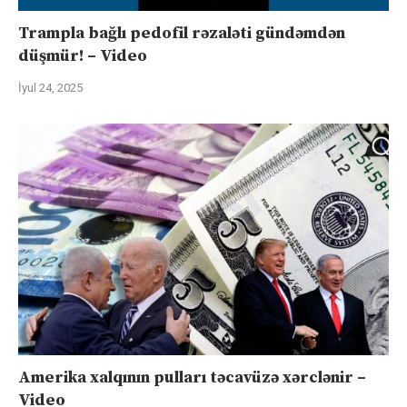
Trampla bağlı pedofil rəzaləti gündəmdən
düşmür! – Video
İyul 24, 2025
Amerika xalqının pulları təcavüzə xərclənir –
Video