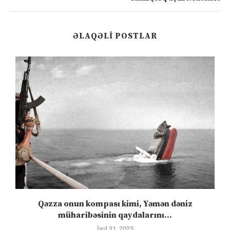
ƏLAQƏLI POSTLAR
n
Qəzza onun kompası kimi, Yəmən dəniz
S
müharibəsinin qaydalarını...
İyul 31, 2025