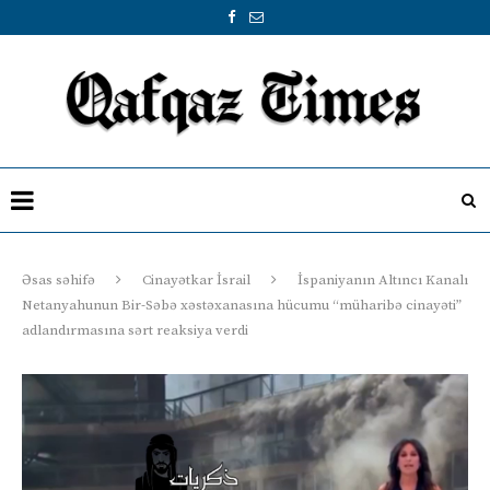
Əsas səhifə
Cinayətkar İsrail
İspaniyanın Altıncı Kanalı
Netanyahunun Bir-Səbə xəstəxanasına hücumu “müharibə cinayəti”
adlandırmasına sərt reaksiya verdi