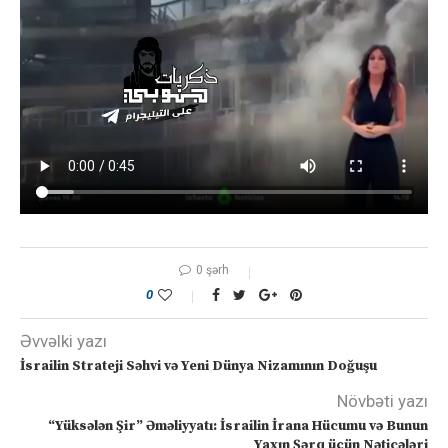
0 şərh
0
Əvvəlki yazı
İsrailin Strateji Səhvi və Yeni Dünya Nizamının Doğuşu
Növbəti yazı
“Yüksələn Şir” Əməliyyatı: İsrailin İrana Hücumu və Bunun
Yaxın Şərq üçün Nəticələri