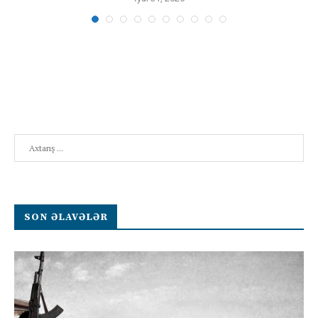
Search
SON ƏLAVƏLƏR