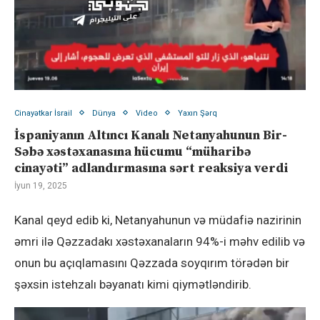
Cinayətkar İsrail
Dünya
Video
Yaxın Şərq
İspaniyanın Altıncı Kanalı Netanyahunun Bir-
Səbə xəstəxanasına hücumu “müharibə
cinayəti” adlandırmasına sərt reaksiya verdi
İyun 19, 2025
Kanal qeyd edib ki, Netanyahunun və müdafiə nazirinin
əmri ilə Qəzzadakı xəstəxanaların 94%-i məhv edilib və
onun bu açıqlamasını Qəzzada soyqırım törədən bir
şəxsin istehzalı bəyanatı kimi qiymətləndirib.