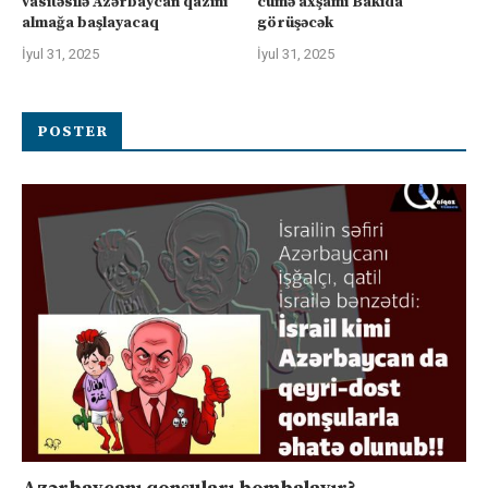
vasitəsilə Azərbaycan qazını
cümə axşamı Bakıda
almağa başlayacaq
görüşəcək
İyul 31, 2025
İyul 31, 2025
POSTER