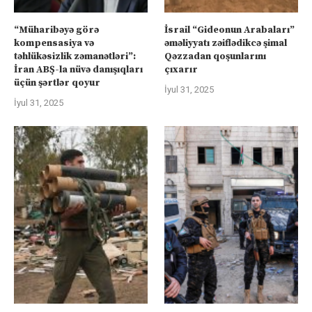
“Müharibəyə görə
İsrail “Gideonun Arabaları”
kompensasiya və
əməliyyatı zəiflədikcə şimal
təhlükəsizlik zəmanətləri”:
Qəzzadan qoşunlarını
İran ABŞ-la nüvə danışıqları
çıxarır
üçün şərtlər qoyur
İyul 31, 2025
İyul 31, 2025