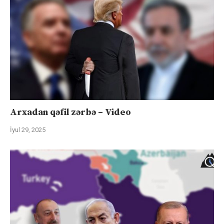
Arxadan qəfil zərbə – Video
İyul 29, 2025