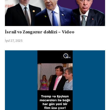
İsrail və Zəngəzur dəhlizi – Video
İyul 27, 2025