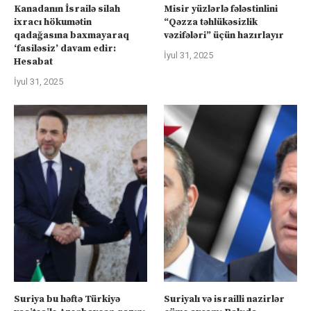
Kanadanın İsrailə silah
Misir yüzlərlə fələstinlini
ixracı hökumətin
“Qəzza təhlükəsizlik
qadağasına baxmayaraq
vəzifələri” üçün hazırlayır
‘fasiləsiz’ davam edir:
İyul 31, 2025
Hesabat
İyul 31, 2025
Suriya bu həftə Türkiyə
Suriyalı və israilli nazirlər