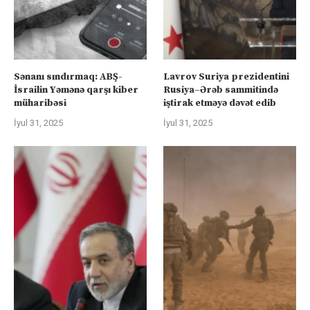
Sənanı sındırmaq: ABŞ-
Lavrov Suriya prezidentini
İsrailin Yəmənə qarşı kiber
Rusiya–Ərəb sammitində
müharibəsi
iştirak etməyə dəvət edib
İyul 31, 2025
İyul 31, 2025