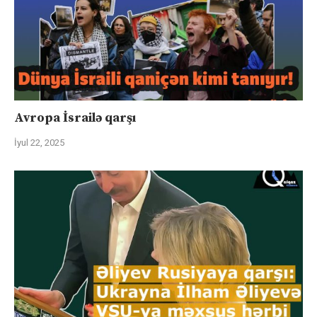
Avropa İsrailə qarşı
İyul 22, 2025