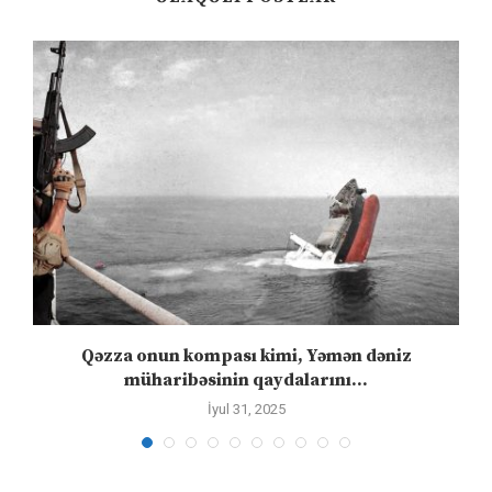
n
Qəzza onun kompası kimi, Yəmən dəniz
S
müharibəsinin qaydalarını...
İyul 31, 2025