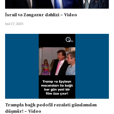
İsrail və Zəngəzur dəhlizi – Video
İyul 27, 2025
Trampla bağlı pedofil rəzaləti gündəmdən
düşmür! – Video