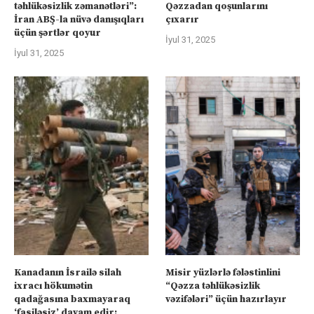
təhlükəsizlik zəmanətləri”:
Qəzzadan qoşunlarını
İran ABŞ-la nüvə danışıqları
çıxarır
üçün şərtlər qoyur
İyul 31, 2025
İyul 31, 2025
Kanadanın İsrailə silah
Misir yüzlərlə fələstinlini
ixracı hökumətin
“Qəzza təhlükəsizlik
qadağasına baxmayaraq
vəzifələri” üçün hazırlayır
‘fasiləsiz’ davam edir: