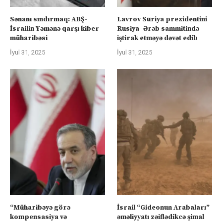
Sənanı sındırmaq: ABŞ-
Lavrov Suriya prezidentini
İsrailin Yəmənə qarşı kiber
Rusiya–Ərəb sammitində
müharibəsi
iştirak etməyə dəvət edib
İyul 31, 2025
İyul 31, 2025
“Müharibəyə görə
İsrail “Gideonun Arabaları”
kompensasiya və
əməliyyatı zəiflədikcə şimal