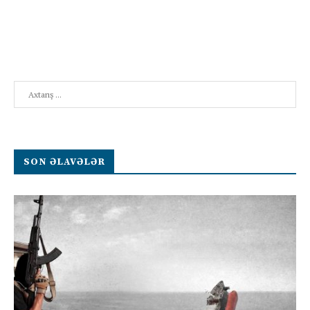
Search
SON ƏLAVƏLƏR