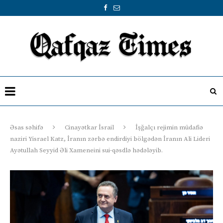
Əsas səhifə
Cinayətkar İsrail
İşğalçı rejimin müdafiə
naziri Yisrael Katz, İranın zərbə endirdiyi bölgədən İranın Ali Lideri
Ayətullah Seyyid Əli Xameneini sui-qəsdlə hədələyib.