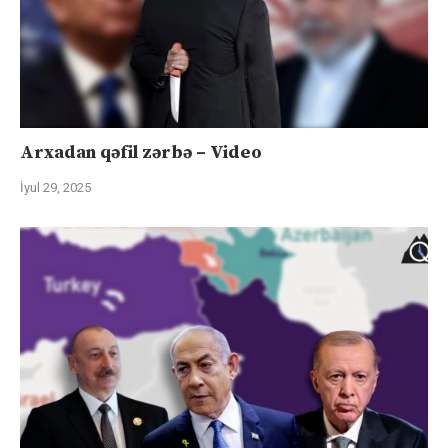
Arxadan qəfil zərbə – Video
İyul 29, 2025