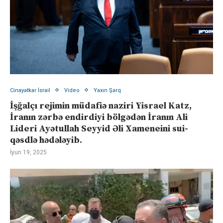
Cinayətkar İsrail
Video
Yaxın Şərq
İşğalçı rejimin müdafiə naziri Yisrael Katz,
İranın zərbə endirdiyi bölgədən İranın Ali
Lideri Ayətullah Seyyid Əli Xameneini sui-
qəsdlə hədələyib.
İyun 19, 2025