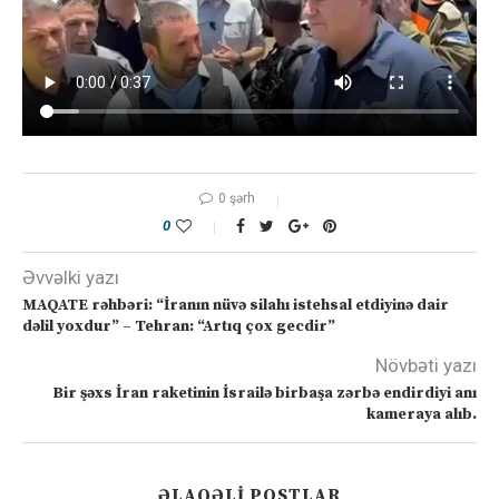
0 şərh
0
Əvvəlki yazı
MAQATE rəhbəri: “İranın nüvə silahı istehsal etdiyinə dair
dəlil yoxdur” – Tehran: “Artıq çox gecdir”
Növbəti yazı
Bir şəxs İran raketinin İsrailə birbaşa zərbə endirdiyi anı
kameraya alıb.
ƏLAQƏLI POSTLAR