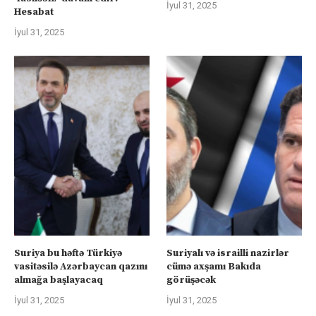
İyul 31, 2025
Hesabat
İyul 31, 2025
Suriya bu həftə Türkiyə
Suriyalı və israilli nazirlər
vasitəsilə Azərbaycan qazını
cümə axşamı Bakıda
almağa başlayacaq
görüşəcək
İyul 31, 2025
İyul 31, 2025