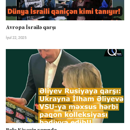
Avropa İsrailə qarşı
İyul 22, 2025