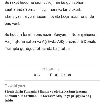
Bu raket hücumu sionist rejimin bu gün səhər
saatlarında Yəmənin üç limanı və bir elektrik
stansiyasına yeni hücum həyata keçirməsi fonunda
baş verib.
Bu hücum İsrailin baş naziri Benyamin Netanyahunun
Vaşinqtona səfəri və Ağ Evdə ABŞ prezidenti Donald
Trampla görüşü ərəfəsində baş tutub.
0 şərh
0
Əvvəlki yazı
Sionistlərin Yəmənin 3 limanı və elektrik stansiyasına
hücumu / Ənsarullah: Bu təcavüz ABŞ-ın yaşıl işığı ilə baş
tutdu