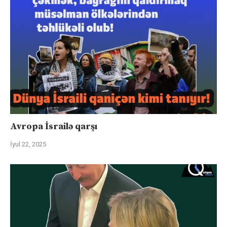
Avropa İsrailə qarşı
İyul 22, 2025