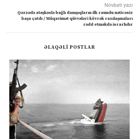
Növbəti yazı
Qəzzədə atəşkəslə bağlı danışıqların ilk raundu nəticəsiz
başa çatdı / Müqavimət qüvvələri kövrək razılaşmaları
rədd etməkdə israrlıdır
ƏLAQƏLI POSTLAR