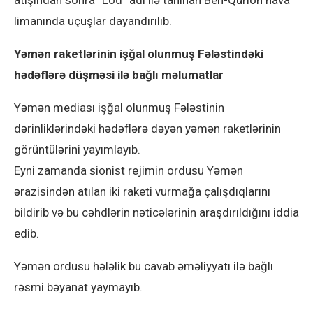
atışından sonra “Lod” adı ilə tanınan Ben-Qurion hava
limanında uçuşlar dayandırılıb.
Yəmən raketlərinin işğal olunmuş Fələstindəki
hədəflərə düşməsi ilə bağlı məlumatlar
Yəmən mediası işğal olunmuş Fələstinin
dərinliklərindəki hədəflərə dəyən yəmən raketlərinin
görüntülərini yayımlayıb.
Eyni zamanda sionist rejimin ordusu Yəmən
ərazisindən atılan iki raketi vurmağa çalışdıqlarını
bildirib və bu cəhdlərin nəticələrinin araşdırıldığını iddia
edib.
Yəmən ordusu hələlik bu cavab əməliyyatı ilə bağlı
rəsmi bəyanat yaymayıb.