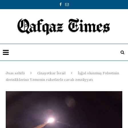
Əsas səhifə
Cinayətkar İsrail
İşğal olunmuş Fələstinin
dərinliklərinə Yəmənin raketlərlə cavab əməliyyatı