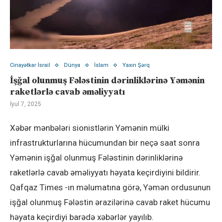
Cinayətkar İsrail
Dünya
İslam
Yaxın Şərq
İşğal olunmuş Fələstinin dərinliklərinə Yəmənin
raketlərlə cavab əməliyyatı
İyul 7, 2025
Xəbər mənbələri sionistlərin Yəmənin mülki
infrastrukturlarına hücumundan bir neçə saat sonra
Yəmənin işğal olunmuş Fələstinin dərinliklərinə
raketlərlə cavab əməliyyatı həyata keçirdiyini bildirir.
Qafqaz Times -ın məlumatına görə, Yəmən ordusunun
işğal olunmuş Fələstin ərazilərinə cavab raket hücumu
həyata keçirdiyi barədə xəbərlər yayılıb.