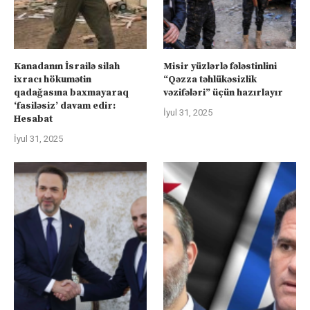
Kanadanın İsrailə silah
Misir yüzlərlə fələstinlini
ixracı hökumətin
“Qəzza təhlükəsizlik
qadağasına baxmayaraq
vəzifələri” üçün hazırlayır
‘fasiləsiz’ davam edir:
İyul 31, 2025
Hesabat
İyul 31, 2025