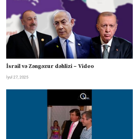
İsrail və Zəngəzur dəhlizi – Video
İyul 27, 2025