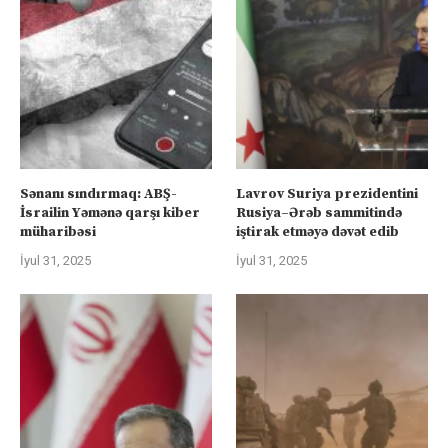
Sənanı sındırmaq: ABŞ-
Lavrov Suriya prezidentini
İsrailin Yəmənə qarşı kiber
Rusiya–Ərəb sammitində
müharibəsi
iştirak etməyə dəvət edib
İyul 31, 2025
İyul 31, 2025