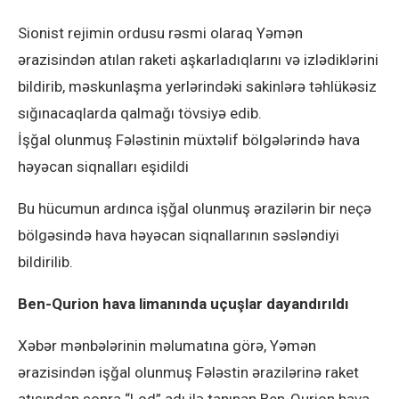
Sionist rejimin ordusu rəsmi olaraq Yəmən
ərazisindən atılan raketi aşkarladıqlarını və izlədiklərini
bildirib, məskunlaşma yerlərindəki sakinlərə təhlükəsiz
sığınacaqlarda qalmağı tövsiyə edib.
İşğal olunmuş Fələstinin müxtəlif bölgələrində hava
həyəcan siqnalları eşidildi
Bu hücumun ardınca işğal olunmuş ərazilərin bir neçə
bölgəsində hava həyəcan siqnallarının səsləndiyi
bildirilib.
Ben-Qurion hava limanında uçuşlar dayandırıldı
Xəbər mənbələrinin məlumatına görə, Yəmən
ərazisindən işğal olunmuş Fələstin ərazilərinə raket