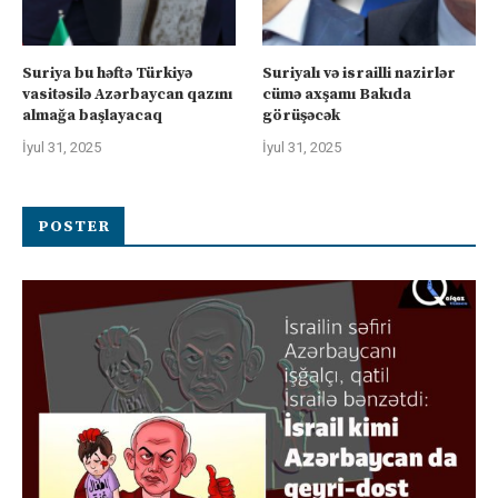
Suriya bu həftə Türkiyə
Suriyalı və israilli nazirlər
vasitəsilə Azərbaycan qazını
cümə axşamı Bakıda
almağa başlayacaq
görüşəcək
İyul 31, 2025
İyul 31, 2025
POSTER