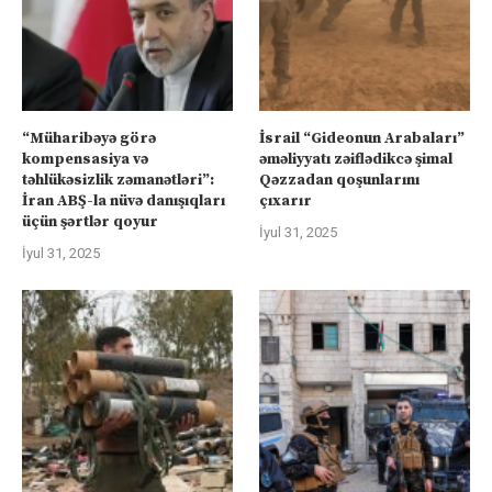
“Müharibəyə görə
İsrail “Gideonun Arabaları”
kompensasiya və
əməliyyatı zəiflədikcə şimal
təhlükəsizlik zəmanətləri”:
Qəzzadan qoşunlarını
İran ABŞ-la nüvə danışıqları
çıxarır
üçün şərtlər qoyur
İyul 31, 2025
İyul 31, 2025