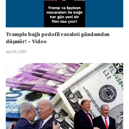
Trampla bağlı pedofil rəzaləti gündəmdən
düşmür! – Video
İyul 24, 2025