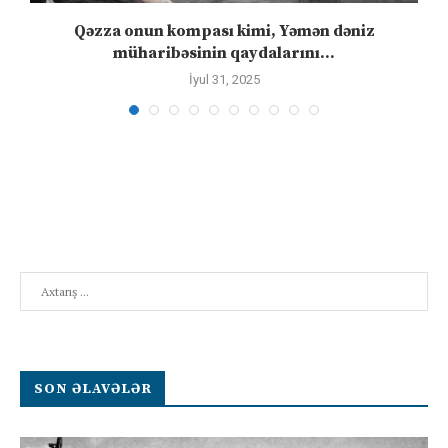
n
Qəzza onun kompası kimi, Yəmən dəniz
S
müharibəsinin qaydalarını...
İyul 31, 2025
Search
SON ƏLAVƏLƏR