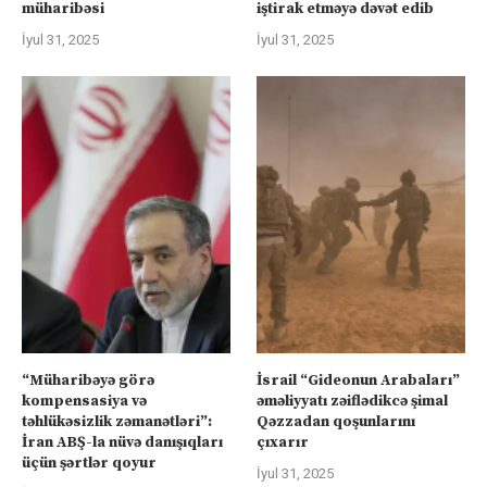
müharibəsi
iştirak etməyə dəvət edib
İyul 31, 2025
İyul 31, 2025
“Müharibəyə görə
İsrail “Gideonun Arabaları”
kompensasiya və
əməliyyatı zəiflədikcə şimal
təhlükəsizlik zəmanətləri”:
Qəzzadan qoşunlarını
İran ABŞ-la nüvə danışıqları
çıxarır
üçün şərtlər qoyur
İyul 31, 2025