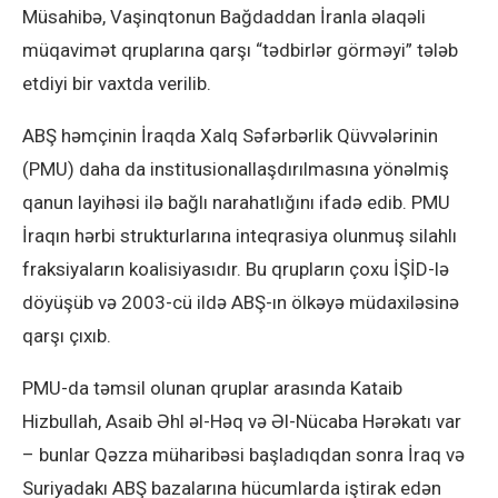
Müsahibə, Vaşinqtonun Bağdaddan İranla əlaqəli
müqavimət qruplarına qarşı “tədbirlər görməyi” tələb
etdiyi bir vaxtda verilib.
ABŞ həmçinin İraqda Xalq Səfərbərlik Qüvvələrinin
(PMU) daha da institusionallaşdırılmasına yönəlmiş
qanun layihəsi ilə bağlı narahatlığını ifadə edib. PMU
İraqın hərbi strukturlarına inteqrasiya olunmuş silahlı
fraksiyaların koalisiyasıdır. Bu qrupların çoxu İŞİD-lə
döyüşüb və 2003-cü ildə ABŞ-ın ölkəyə müdaxiləsinə
qarşı çıxıb.
PMU-da təmsil olunan qruplar arasında Kataib
Hizbullah, Asaib Əhl əl-Həq və Əl-Nücaba Hərəkatı var
– bunlar Qəzza müharibəsi başladıqdan sonra İraq və
Suriyadakı ABŞ bazalarına hücumlarda iştirak edən