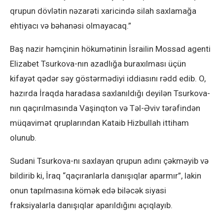
qrupun dövlətin nəzarəti xaricində silah saxlamağa
ehtiyacı və bəhanəsi olmayacaq.”
Baş nazir həmçinin hökumətinin İsrailin Mossad agenti
Elizabet Tsurkova-nın azadlığa buraxılması üçün
kifayət qədər səy göstərmədiyi iddiasını rədd edib. O,
hazırda İraqda haradasa saxlanıldığı deyilən Tsurkova-
nın qaçırılmasında Vaşinqton və Təl-Əviv tərəfindən
müqavimət qruplarından Kataib Hizbullah ittiham
olunub.
Sudani Tsurkova-nı saxlayan qrupun adını çəkməyib və
bildirib ki, İraq “qaçıranlarla danışıqlar aparmır”, lakin
onun tapılmasına kömək edə biləcək siyasi
fraksiyalarla danışıqlar aparıldığını açıqlayıb.