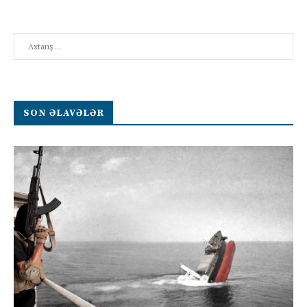
Search
SON ƏLAVƏLƏR