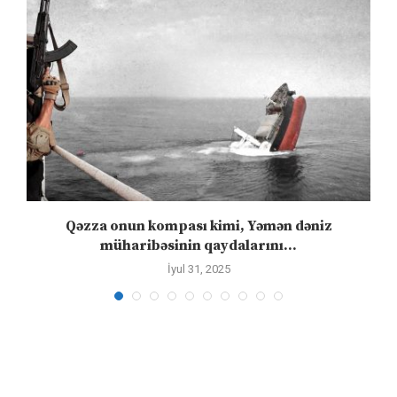
n
Qəzza onun kompası kimi, Yəmən dəniz
S
müharibəsinin qaydalarını...
İyul 31, 2025