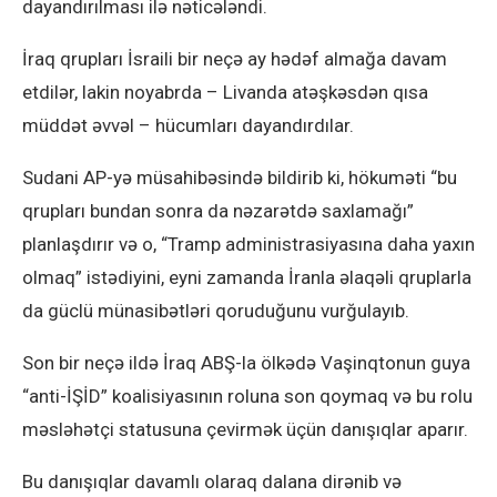
dayandırılması ilə nəticələndi.
İraq qrupları İsraili bir neçə ay hədəf almağa davam
etdilər, lakin noyabrda – Livanda atəşkəsdən qısa
müddət əvvəl – hücumları dayandırdılar.
Sudani AP-yə müsahibəsində bildirib ki, hökuməti “bu
qrupları bundan sonra da nəzarətdə saxlamağı”
planlaşdırır və o, “Tramp administrasiyasına daha yaxın
olmaq” istədiyini, eyni zamanda İranla əlaqəli qruplarla
da güclü münasibətləri qoruduğunu vurğulayıb.
Son bir neçə ildə İraq ABŞ-la ölkədə Vaşinqtonun guya
“anti-İŞİD” koalisiyasının roluna son qoymaq və bu rolu
məsləhətçi statusuna çevirmək üçün danışıqlar aparır.
Bu danışıqlar davamlı olaraq dalana dirənib və