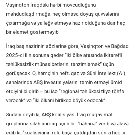
Vaşinqton İraqdakı hərbi mövcudluğunu
məhdudlaşdırmağa, heç olmasa döyüş qüvvələrini
çıxarmağa və ya ləğv etməyə hazır olduğuna dair heç
bir əlamət göstərməyib.
İraq baş nazirinin sözlərinə görə, Vaşinqton və Bağdad
2025-ci ilin sonuna qədər “iki ölkə arasında ikitərəfli
təhlükəsizlik münasibətlərini tənzimləmək” üçün
görüşəcək. O, həmçinin neft, qaz və Süni İntellekt (AI)
sahələrində ABŞ investisiyalarını təmin etməyi ümid
etdiyini bildirib – bu isə “regional təhlükəsizliyə töhfə
verəcək” və “iki ölkəni birlikdə böyük edəcək”.
Sudani deyib ki, ABŞ koalisiyası İraq müqavimət
qruplarına silahlanmaq üçün bir “bəhanə” verib və əlavə
edib ki, “koalisiyanın rolu başa çatdıqdan sonra heç bir