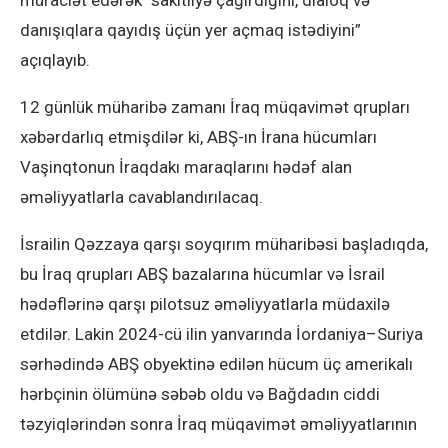
müraciət edərək “sakitliyə çağırdığını, dialoq və
danışıqlara qayıdış üçün yer açmaq istədiyini”
açıqlayıb.
12 günlük müharibə zamanı İraq müqavimət qrupları
xəbərdarlıq etmişdilər ki, ABŞ-ın İrana hücumları
Vaşinqtonun İraqdakı maraqlarını hədəf alan
əməliyyatlarla cavablandırılacaq.
İsrailin Qəzzaya qarşı soyqırım müharibəsi başladıqda,
bu İraq qrupları ABŞ bazalarına hücumlar və İsrail
hədəflərinə qarşı pilotsuz əməliyyatlarla müdaxilə
etdilər. Lakin 2024-cü ilin yanvarında İordaniya–Suriya
sərhədində ABŞ obyektinə edilən hücum üç amerikalı
hərbçinin ölümünə səbəb oldu və Bağdadın ciddi
təzyiqlərindən sonra İraq müqavimət əməliyyatlarının