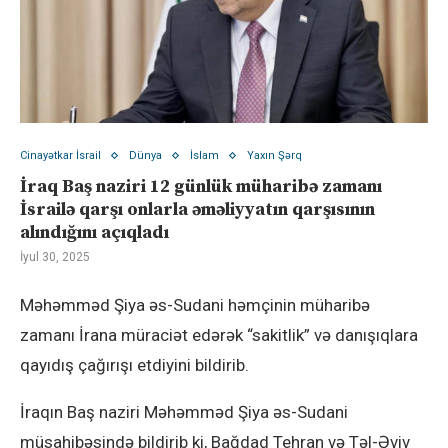
Cinayətkar İsrail
Dünya
İslam
Yaxın Şərq
İraq Baş naziri 12 günlük müharibə zamanı
İsrailə qarşı onlarla əməliyyatın qarşısının
alındığını açıqladı
İyul 30, 2025
Məhəmməd Şiya əs-Sudani həmçinin müharibə
zamanı İrana müraciət edərək “sakitlik” və danışıqlara
qayıdış çağırışı etdiyini bildirib.
İraqın Baş naziri Məhəmməd Şiya əs-Sudani
müsahibəsində bildirib ki, Bağdad Tehran və Təl-Əviv