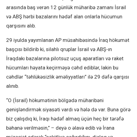
arasında baş verən 12 günlük müharibə zamanı İsrail
və ABŞ hərbi bazalarını hədəf alan onlarla hücumun
qarşısını alıb.
29 iyulda yayımlanan AP müsahibəsində İraq hökumət
başçısı bildirib ki, silahlı qruplar İsrail və ABŞ-ın
İraqdakı bazalarına pilotsuz uçuş aparatları və raket
hücumları həyata keçirməyə cəhd ediblər, lakin bu
cəhdlər “təhlükəsizlik əməliyyatları” ilə 29 dəfə qarşısı
alınıb.
“O (İsrail) hökumətinin bölgədə müharibəni
genişləndirmək siyasəti vardı və hələ də var. Buna görə
biz çalışdıq ki, İraqı hədəf almaq üçün heç bir tərəfə
bəhanə verilməsin,” – deyə o əlavə edib və İrana