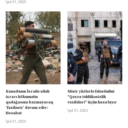
İyul 31, 2025
Kanadanın İsrailə silah
Misir yüzlərlə fələstinlini
ixracı hökumətin
“Qəzza təhlükəsizlik
qadağasına baxmayaraq
vəzifələri” üçün hazırlayır
‘fasiləsiz’ davam edir:
İyul 31, 2025
Hesabat
İyul 31, 2025