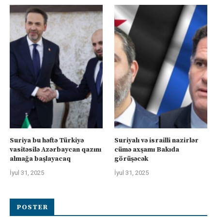
Suriya bu həftə Türkiyə
Suriyalı və israilli nazirlər
vasitəsilə Azərbaycan qazını
cümə axşamı Bakıda
almağa başlayacaq
görüşəcək
İyul 31, 2025
İyul 31, 2025
POSTER