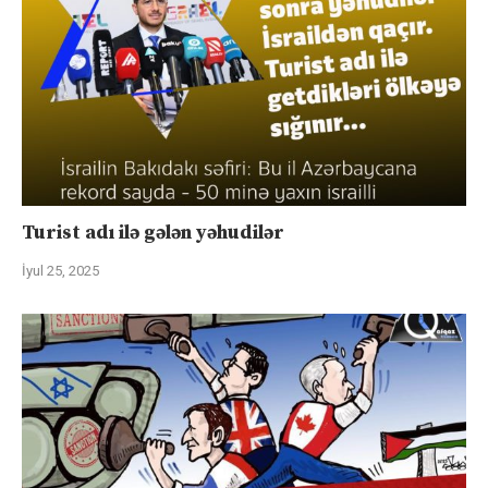
Turist adı ilə gələn yəhudilər
İyul 25, 2025