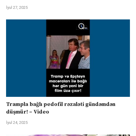
İyul 27, 2025
Trampla bağlı pedofil rəzaləti gündəmdən
düşmür! – Video
İyul 24, 2025