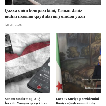
Qəzza onun kompası kimi, Yəmən dəniz
müharibəsinin qaydalarını yenidən yazır
İyul 31, 2025
Sənanı sındırmaq: ABŞ-
Lavrov Suriya prezidentini
İsrailin Yəmənə qarşı kiber
Rusiya–Ərəb sammitində