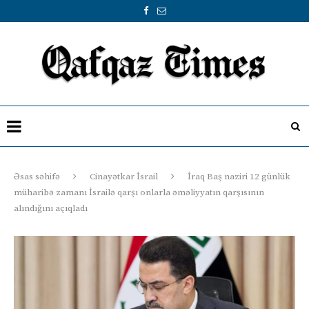
Əsas səhifə
Cinayətkar İsrail
İraq Baş naziri 12 günlük
müharibə zamanı İsrailə qarşı onlarla əməliyyatın qarşısının
alındığını açıqladı