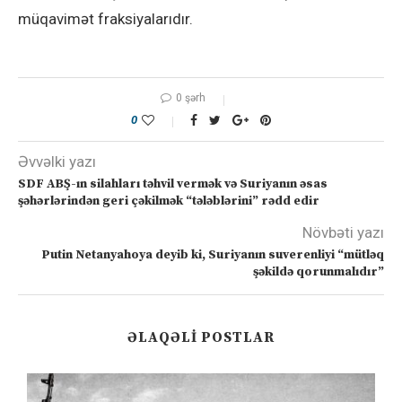
müqavimət fraksiyalarıdır.
0 şərh
0
Əvvəlki yazı
SDF ABŞ-ın silahları təhvil vermək və Suriyanın əsas
şəhərlərindən geri çəkilmək “tələblərini” rədd edir
Növbəti yazı
Putin Netanyahoya deyib ki, Suriyanın suverenliyi “mütləq
şəkildə qorunmalıdır”
ƏLAQƏLI POSTLAR