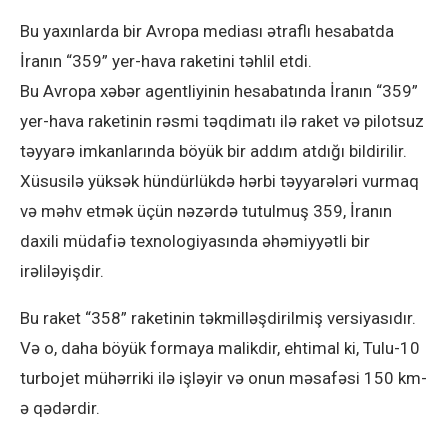
Bu yaxınlarda bir Avropa mediası ətraflı hesabatda
İranın “359” yer-hava raketini təhlil etdi.
Bu Avropa xəbər agentliyinin hesabatında İranın “359”
yer-hava raketinin rəsmi təqdimatı ilə raket və pilotsuz
təyyarə imkanlarında böyük bir addım atdığı bildirilir.
Xüsusilə yüksək hündürlükdə hərbi təyyarələri vurmaq
və məhv etmək üçün nəzərdə tutulmuş 359, İranın
daxili müdafiə texnologiyasında əhəmiyyətli bir
irəliləyişdir.
Bu raket “358” raketinin təkmilləşdirilmiş versiyasıdır.
Və o, daha böyük formaya malikdir, ehtimal ki, Tulu-10
turbojet mühərriki ilə işləyir və onun məsafəsi 150 km-
ə qədərdir.