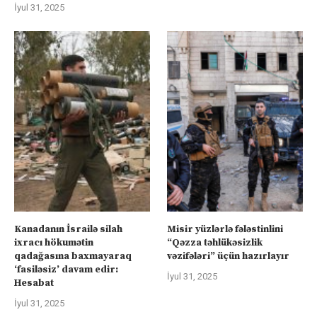
İyul 31, 2025
Kanadanın İsrailə silah
Misir yüzlərlə fələstinlini
ixracı hökumətin
“Qəzza təhlükəsizlik
qadağasına baxmayaraq
vəzifələri” üçün hazırlayır
‘fasiləsiz’ davam edir:
İyul 31, 2025
Hesabat
İyul 31, 2025