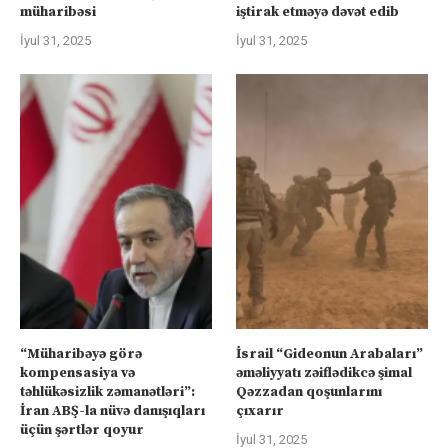
müharibəsi
iştirak etməyə dəvət edib
İyul 31, 2025
İyul 31, 2025
“Müharibəyə görə
İsrail “Gideonun Arabaları”
kompensasiya və
əməliyyatı zəiflədikcə şimal
təhlükəsizlik zəmanətləri”:
Qəzzadan qoşunlarını
İran ABŞ-la nüvə danışıqları
çıxarır
üçün şərtlər qoyur
İyul 31, 2025