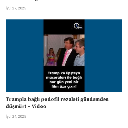
İyul 27, 2025
Trampla bağlı pedofil rəzaləti gündəmdən
düşmür! – Video
İyul 24, 2025