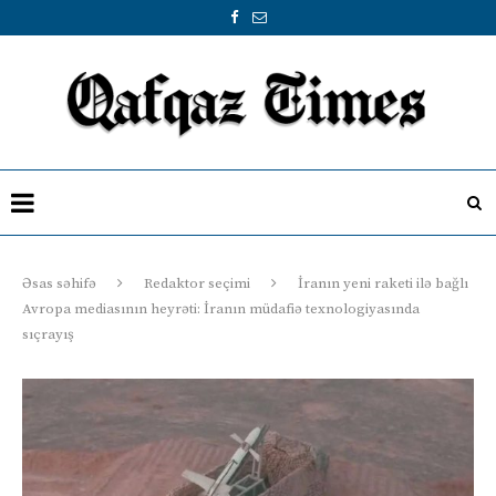
Əsas səhifə
Redaktor seçimi
İranın yeni raketi ilə bağlı
Avropa mediasının heyrəti: İranın müdafiə texnologiyasında
sıçrayış