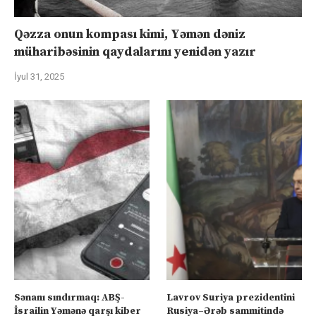
Qəzza onun kompası kimi, Yəmən dəniz
müharibəsinin qaydalarını yenidən yazır
İyul 31, 2025
Sənanı sındırmaq: ABŞ-
Lavrov Suriya prezidentini
İsrailin Yəmənə qarşı kiber
Rusiya–Ərəb sammitində