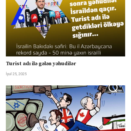
Turist adı ilə gələn yəhudilər
İyul 25, 2025