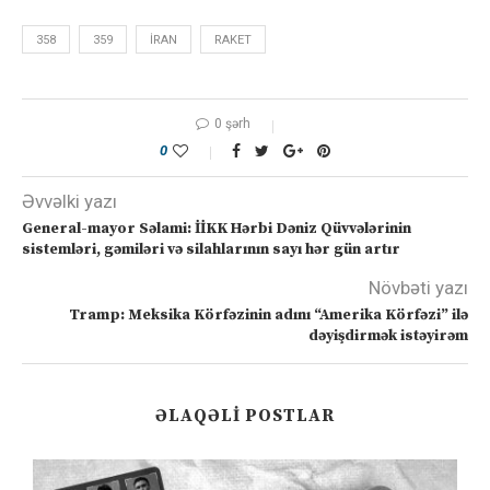
358
359
İRAN
RAKET
0 şərh
0
Əvvəlki yazı
General-mayor Səlami: İİKK Hərbi Dəniz Qüvvələrinin
sistemləri, gəmiləri və silahlarının sayı hər gün artır
Növbəti yazı
Tramp: Meksika Körfəzinin adını “Amerika Körfəzi” ilə
dəyişdirmək istəyirəm
ƏLAQƏLI POSTLAR