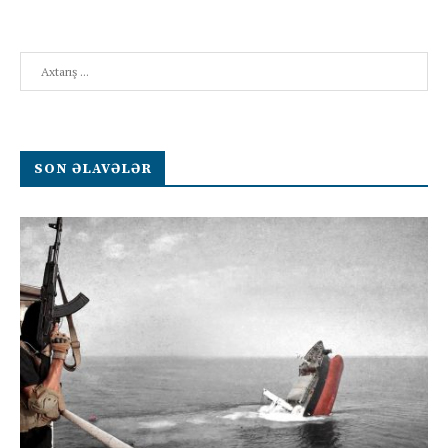
Search
SON ƏLAVƏLƏR