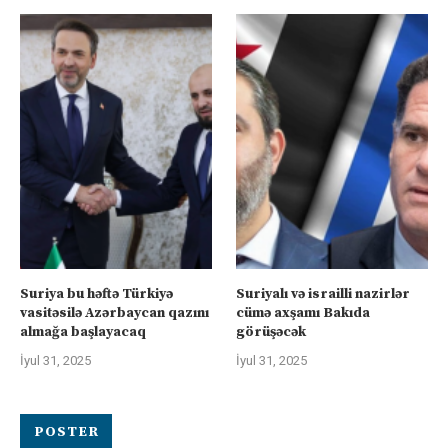
Suriya bu həftə Türkiyə
Suriyalı və israilli nazirlər
vasitəsilə Azərbaycan qazını
cümə axşamı Bakıda
almağa başlayacaq
görüşəcək
İyul 31, 2025
İyul 31, 2025
POSTER