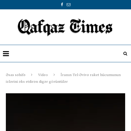
Əsas səhifə
Video
İranın Tel-Əvivə raket hücumunun
izlərini əks etdirən digər görüntülər