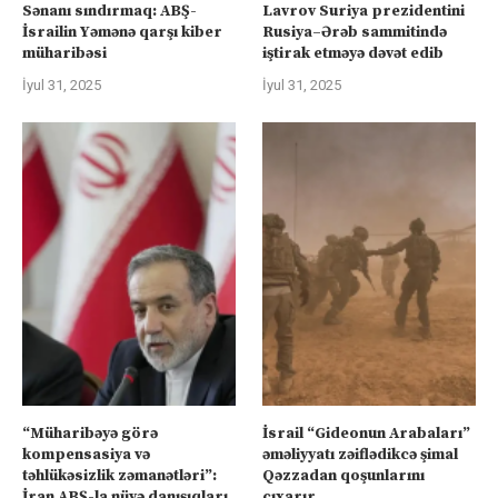
Sənanı sındırmaq: ABŞ-
Lavrov Suriya prezidentini
İsrailin Yəmənə qarşı kiber
Rusiya–Ərəb sammitində
müharibəsi
iştirak etməyə dəvət edib
İyul 31, 2025
İyul 31, 2025
“Müharibəyə görə
İsrail “Gideonun Arabaları”
kompensasiya və
əməliyyatı zəiflədikcə şimal
təhlükəsizlik zəmanətləri”:
Qəzzadan qoşunlarını
İran ABŞ-la nüvə danışıqları
çıxarır