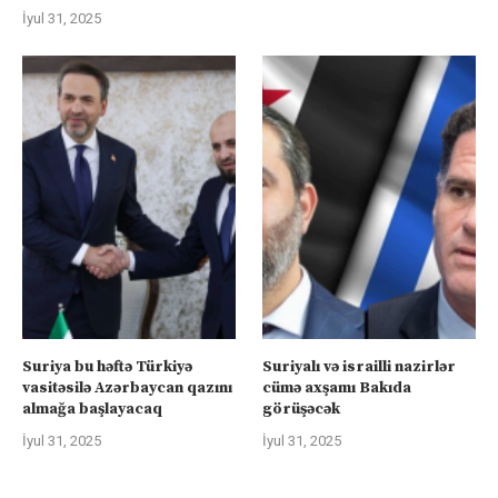
İyul 31, 2025
Suriya bu həftə Türkiyə
Suriyalı və israilli nazirlər
vasitəsilə Azərbaycan qazını
cümə axşamı Bakıda
almağa başlayacaq
görüşəcək
İyul 31, 2025
İyul 31, 2025