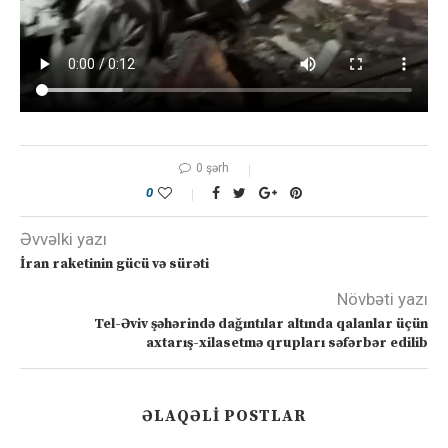
0 şərh
0
Əvvəlki yazı
İran raketinin gücü və sürəti
Növbəti yazı
Tel-Əviv şəhərində dağıntılar altında qalanlar üçün
axtarış-xilasetmə qrupları səfərbər edilib
ƏLAQƏLI POSTLAR