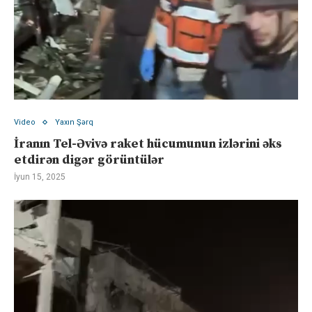
Video
Yaxın Şərq
İranın Tel-Əvivə raket hücumunun izlərini əks
etdirən digər görüntülər
İyun 15, 2025