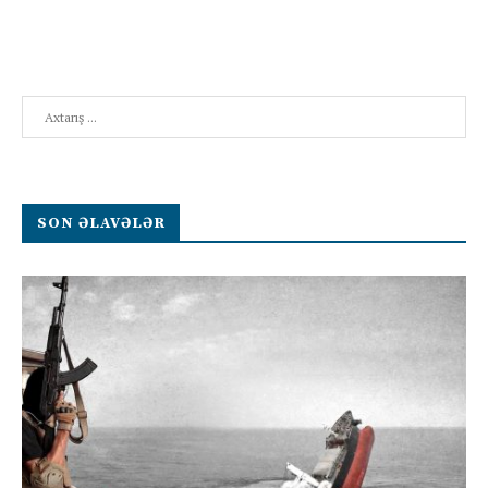
Search
SON ƏLAVƏLƏR