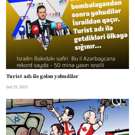
Turist adı ilə gələn yəhudilər
İyul 25, 2025