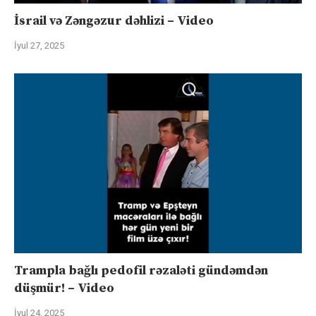
İsrail və Zəngəzur dəhlizi – Video
İyul 27, 2025
Trampla bağlı pedofil rəzaləti gündəmdən
düşmür! – Video
İyul 24, 2025