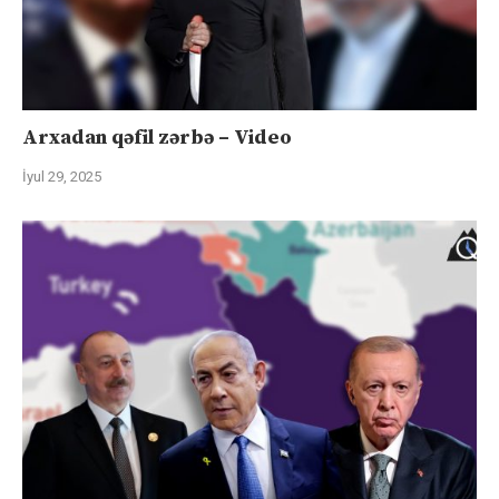
Arxadan qəfil zərbə – Video
İyul 29, 2025