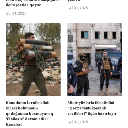
üçün şərtlər qoyur
İyul 31, 2025
İyul 31, 2025
Kanadanın İsrailə silah
Misir yüzlərlə fələstinlini
ixracı hökumətin
“Qəzza təhlükəsizlik
qadağasına baxmayaraq
vəzifələri” üçün hazırlayır
‘fasiləsiz’ davam edir:
İyul 31, 2025
Hesabat