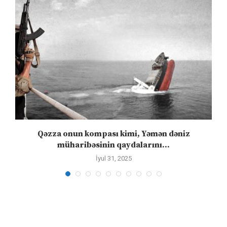
n
Qəzza onun kompası kimi, Yəmən dəniz
S
müharibəsinin qaydalarını...
İyul 31, 2025