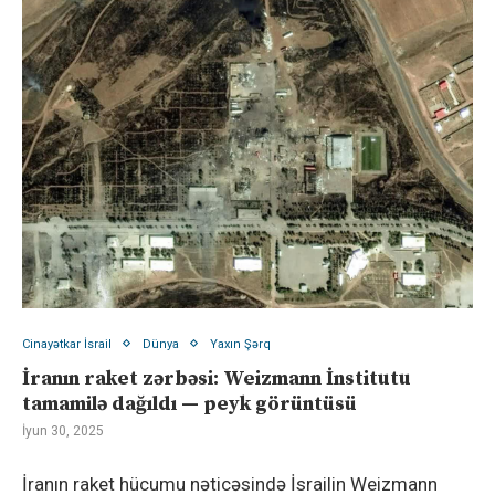
Cinayətkar İsrail
Dünya
Yaxın Şərq
İranın raket zərbəsi: Weizmann İnstitutu
tamamilə dağıldı — peyk görüntüsü
İyun 30, 2025
İranın raket hücumu nəticəsində İsrailin Weizmann