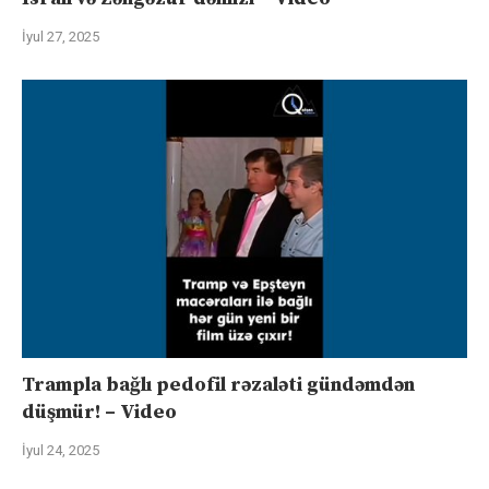
İyul 27, 2025
Trampla bağlı pedofil rəzaləti gündəmdən
düşmür! – Video
İyul 24, 2025