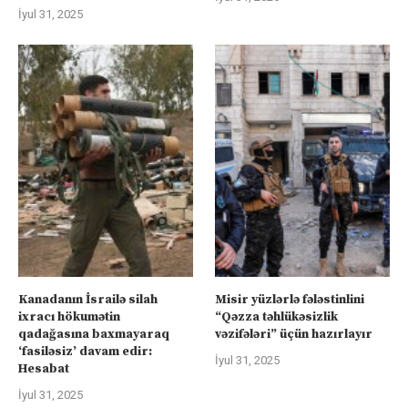
İyul 31, 2025
Kanadanın İsrailə silah
Misir yüzlərlə fələstinlini
ixracı hökumətin
“Qəzza təhlükəsizlik
qadağasına baxmayaraq
vəzifələri” üçün hazırlayır
‘fasiləsiz’ davam edir:
İyul 31, 2025
Hesabat
İyul 31, 2025