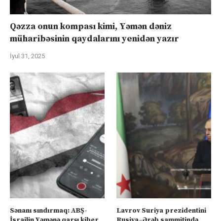
Qəzza onun kompası kimi, Yəmən dəniz
müharibəsinin qaydalarını yenidən yazır
İyul 31, 2025
Sənanı sındırmaq: ABŞ-
Lavrov Suriya prezidentini
İsrailin Yəmənə qarşı kiber
Rusiya–Ərəb sammitində