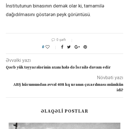
İnstitutunun binasının demək olar ki, tamamilə
dağıdılmasını göstərən peyk görüntüsü.
0 şərh
0
Əvvəlki yazı
Qərb yük təyyarələrinin axını hələ də İsrailə davam edir
Növbəti yazı
ABŞ hücumundan əvvəl 408 kq uranın çıxarılması mümkün
idi?
ƏLAQƏLI POSTLAR