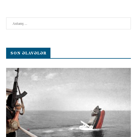
Search
SON ƏLAVƏLƏR