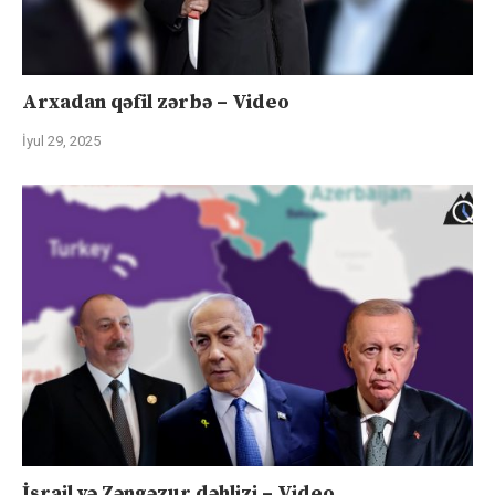
Arxadan qəfil zərbə – Video
İyul 29, 2025
İsrail və Zəngəzur dəhlizi – Video