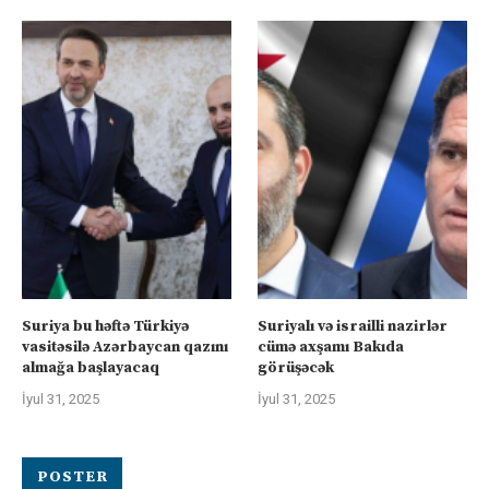
Suriya bu həftə Türkiyə
Suriyalı və israilli nazirlər
vasitəsilə Azərbaycan qazını
cümə axşamı Bakıda
almağa başlayacaq
görüşəcək
İyul 31, 2025
İyul 31, 2025
POSTER