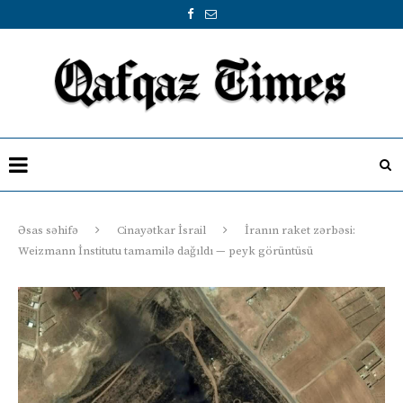
Əsas səhifə
Cinayətkar İsrail
İranın raket zərbəsi:
Weizmann İnstitutu tamamilə dağıldı — peyk görüntüsü