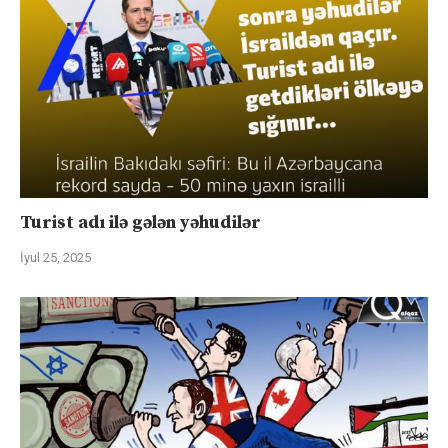
Turist adı ilə gələn yəhudilər
İyul 25, 2025