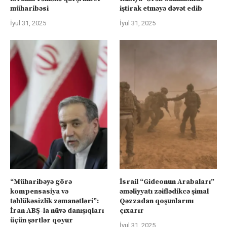
müharibəsi
iştirak etməyə dəvət edib
İyul 31, 2025
İyul 31, 2025
“Müharibəyə görə
İsrail “Gideonun Arabaları”
kompensasiya və
əməliyyatı zəiflədikcə şimal
təhlükəsizlik zəmanətləri”:
Qəzzadan qoşunlarını
İran ABŞ-la nüvə danışıqları
çıxarır
üçün şərtlər qoyur
İyul 31, 2025