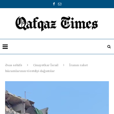
Əsas səhifə
Cinayətkar İsrail
İranın raket
hücumlarının törətdiyi dağıntılar