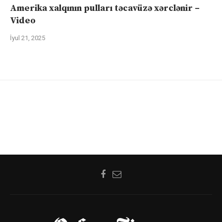
Amerika xalqının pulları təcavüzə xərclənir –
Video
İyul 21, 2025