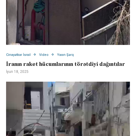
Cinayətkar İsrail
Video
Yaxın Şərq
İranın raket hücumlarının törətdiyi dağıntılar
İyun 18, 2025