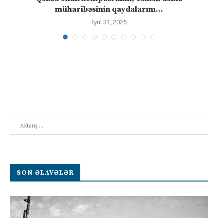
müharibəsinin qaydalarını...
İyul 31, 2025
Search
SON ƏLAVƏLƏR