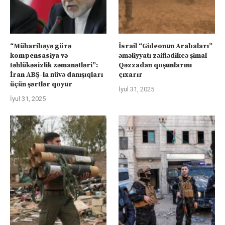
“Müharibəyə görə
İsrail “Gideonun Arabaları”
kompensasiya və
əməliyyatı zəiflədikcə şimal
təhlükəsizlik zəmanətləri”:
Qəzzadan qoşunlarını
İran ABŞ-la nüvə danışıqları
çıxarır
üçün şərtlər qoyur
İyul 31, 2025
İyul 31, 2025