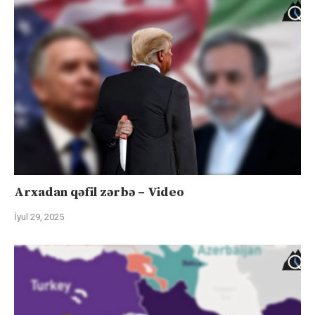
Arxadan qəfil zərbə – Video
İyul 29, 2025