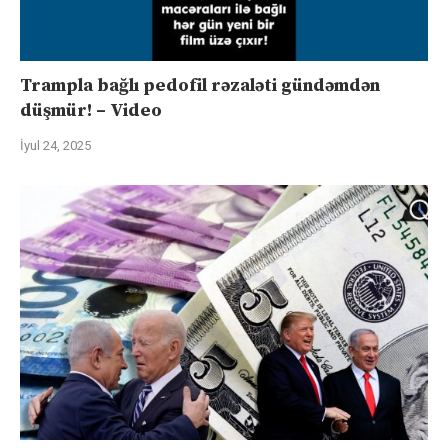
Trampla bağlı pedofil rəzaləti gündəmdən
düşmür! – Video
İyul 24, 2025