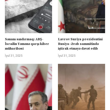
Sənanı sındırmaq: ABŞ-
Lavrov Suriya prezidentini
İsrailin Yəmənə qarşı kiber
Rusiya–Ərəb sammitində
müharibəsi
iştirak etməyə dəvət edib
İyul 31, 2025
İyul 31, 2025