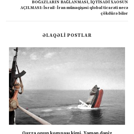
BOĞAZLARIN BAĞLANMASI, İQTİSADİ XAOSUN
AÇILMASI: İsrail–İran münaqişəsi qlobal ticarəti necə
çökdürə bilər
ƏLAQƏLI POSTLAR
n
Qəzza onun kompası kimi, Yəmən dəniz
S