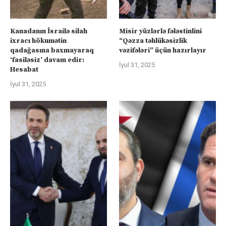
Kanadanın İsrailə silah
Misir yüzlərlə fələstinlini
ixracı hökumətin
“Qəzza təhlükəsizlik
qadağasına baxmayaraq
vəzifələri” üçün hazırlayır
‘fasiləsiz’ davam edir:
İyul 31, 2025
Hesabat
İyul 31, 2025