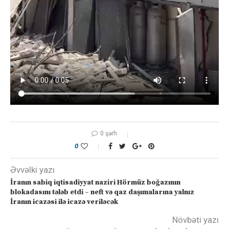
0 şərh
0
Əvvəlki yazı
İranın sabiq iqtisadiyyat naziri Hörmüz boğazının
blokadasını tələb etdi – neft və qaz daşımalarına yalnız
İranın icazəsi ilə icazə veriləcək
Növbəti yazı