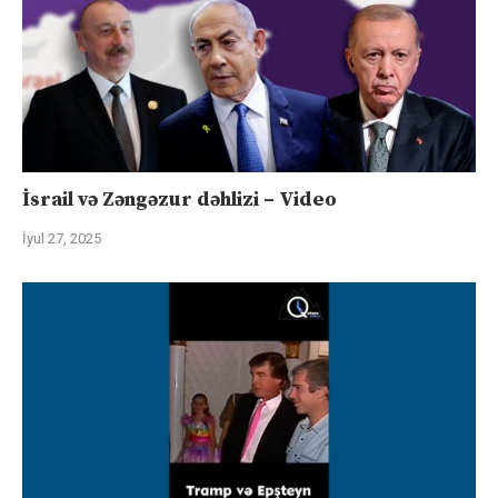
İsrail və Zəngəzur dəhlizi – Video
İyul 27, 2025