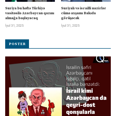
Suriya bu həftə Türkiyə
Suriyalı və israilli nazirlər
vasitəsilə Azərbaycan qazını
cümə axşamı Bakıda
almağa başlayacaq
görüşəcək
İyul 31, 2025
İyul 31, 2025
POSTER