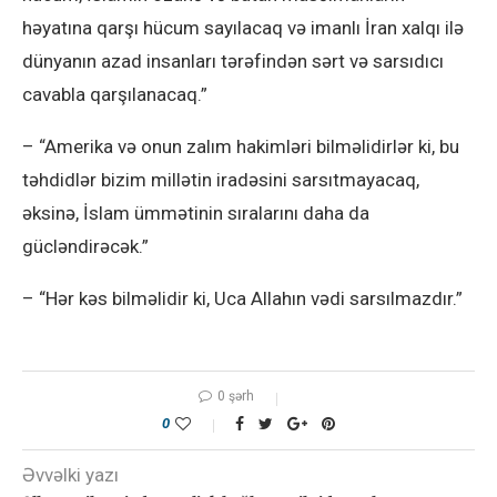
həyatına qarşı hücum sayılacaq və imanlı İran xalqı ilə
dünyanın azad insanları tərəfindən sərt və sarsıdıcı
cavabla qarşılanacaq.”
– “Amerika və onun zalım hakimləri bilməlidirlər ki, bu
təhdidlər bizim millətin iradəsini sarsıtmayacaq,
əksinə, İslam ümmətinin sıralarını daha da
gücləndirəcək.”
– “Hər kəs bilməlidir ki, Uca Allahın vədi sarsılmazdır.”
0 şərh
0
Əvvəlki yazı