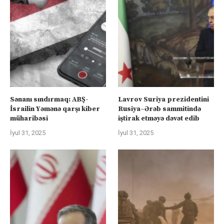
Sənanı sındırmaq: ABŞ-
Lavrov Suriya prezidentini
İsrailin Yəmənə qarşı kiber
Rusiya–Ərəb sammitində
müharibəsi
iştirak etməyə dəvət edib
İyul 31, 2025
İyul 31, 2025