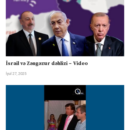
İsrail və Zəngəzur dəhlizi – Video
İyul 27, 2025