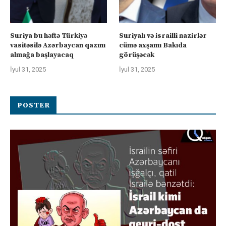
Suriya bu həftə Türkiyə
Suriyalı və israilli nazirlər
vasitəsilə Azərbaycan qazını
cümə axşamı Bakıda
almağa başlayacaq
görüşəcək
İyul 31, 2025
İyul 31, 2025
POSTER