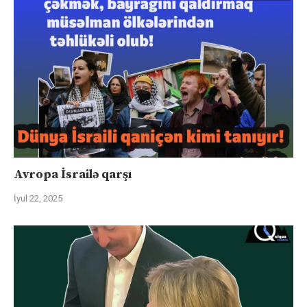
Avropa İsrailə qarşı
İyul 22, 2025