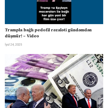
Trampla bağlı pedofil rəzaləti gündəmdən
düşmür! – Video
İyul 24, 2025