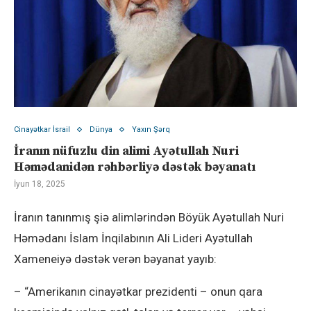
Cinayətkar İsrail
Dünya
Yaxın Şərq
İranın nüfuzlu din alimi Ayətullah Nuri
Həmədanidən rəhbərliyə dəstək bəyanatı
İyun 18, 2025
İranın tanınmış şiə alimlərindən Böyük Ayətullah Nuri
Həmədanı İslam İnqilabının Ali Lideri Ayətullah
Xameneiyə dəstək verən bəyanat yayıb:
– “Amerikanın cinayətkar prezidenti – onun qara