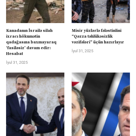
Kanadanın İsrailə silah
Misir yüzlərlə fələstinlini
ixracı hökumətin
“Qəzza təhlükəsizlik
qadağasına baxmayaraq
vəzifələri” üçün hazırlayır
‘fasiləsiz’ davam edir:
İyul 31, 2025
Hesabat
İyul 31, 2025