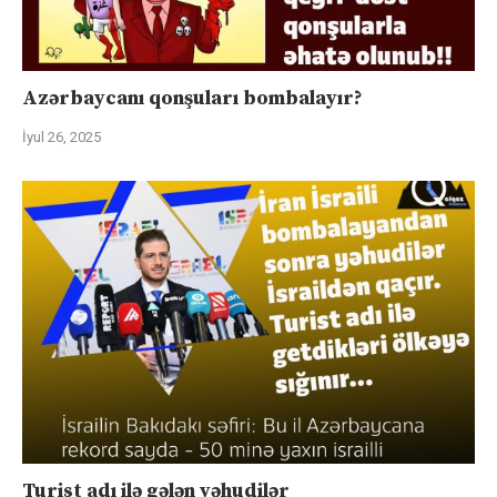
Azərbaycanı qonşuları bombalayır?
İyul 26, 2025
Turist adı ilə gələn yəhudilər