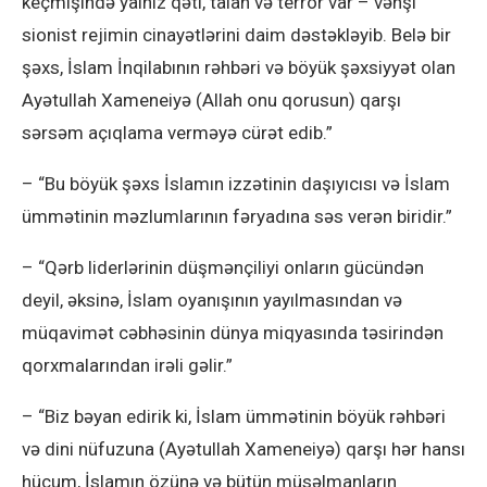
keçmişində yalnız qətl, talan və terror var – vəhşi
sionist rejimin cinayətlərini daim dəstəkləyib. Belə bir
şəxs, İslam İnqilabının rəhbəri və böyük şəxsiyyət olan
Ayətullah Xameneiyə (Allah onu qorusun) qarşı
sərsəm açıqlama verməyə cürət edib.”
– “Bu böyük şəxs İslamın izzətinin daşıyıcısı və İslam
ümmətinin məzlumlarının fəryadına səs verən biridir.”
– “Qərb liderlərinin düşmənçiliyi onların gücündən
deyil, əksinə, İslam oyanışının yayılmasından və
müqavimət cəbhəsinin dünya miqyasında təsirindən
qorxmalarından irəli gəlir.”
– “Biz bəyan edirik ki, İslam ümmətinin böyük rəhbəri
və dini nüfuzuna (Ayətullah Xameneiyə) qarşı hər hansı
hücum, İslamın özünə və bütün müsəlmanların