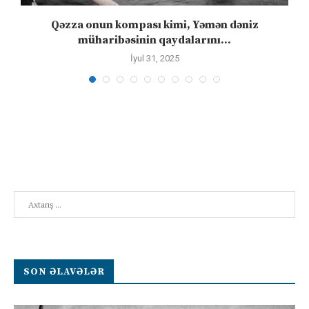
n
Qəzza onun kompası kimi, Yəmən dəniz
S
müharibəsinin qaydalarını...
İyul 31, 2025
Search
SON ƏLAVƏLƏR