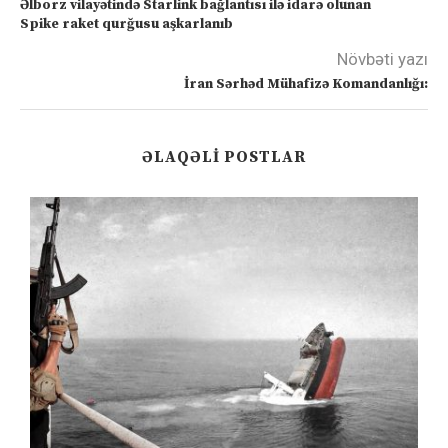
Əlborz vilayətində Starlink bağlantısı ilə idarə olunan
Spike raket qurğusu aşkarlanıb
Növbəti yazı
İran Sərhəd Mühafizə Komandanlığı:
ƏLAQƏLI POSTLAR