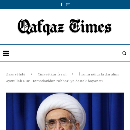
Əsas səhifə
Cinayətkar İsrail
İranın nüfuzlu din alimi
Ayətullah Nuri Həmədanidən rəhbərliyə dəstək bəyanatı