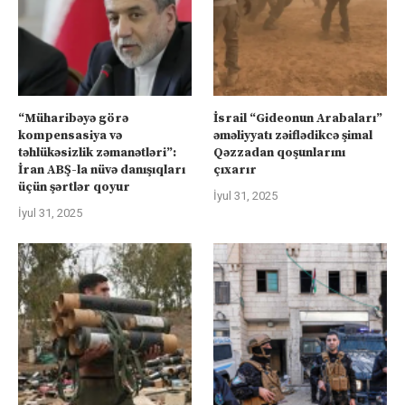
“Müharibəyə görə
İsrail “Gideonun Arabaları”
kompensasiya və
əməliyyatı zəiflədikcə şimal
təhlükəsizlik zəmanətləri”:
Qəzzadan qoşunlarını
İran ABŞ-la nüvə danışıqları
çıxarır
üçün şərtlər qoyur
İyul 31, 2025
İyul 31, 2025