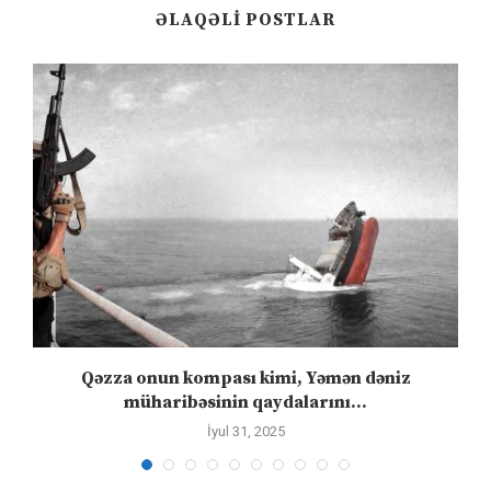
ƏLAQƏLI POSTLAR
n
Qəzza onun kompası kimi, Yəmən dəniz
S
müharibəsinin qaydalarını...
İyul 31, 2025