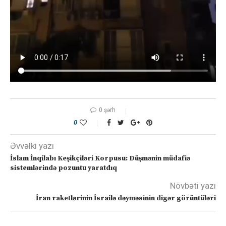
0 şərh
0
Əvvəlki yazı
İslam İnqilabı Keşikçiləri Korpusu: Düşmənin müdafiə
sistemlərində pozuntu yaratdıq
Növbəti yazı
İran raketlərinin İsrailə dəyməsinin digər görüntüləri