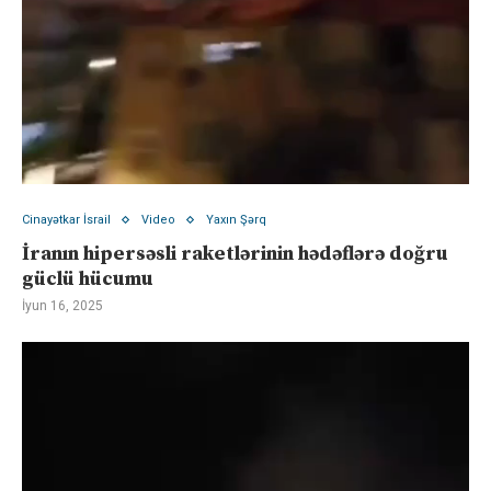
Cinayətkar İsrail
Video
Yaxın Şərq
İranın hipersəsli raketlərinin hədəflərə doğru
güclü hücumu
İyun 16, 2025