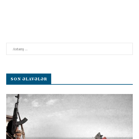
Search
SON ƏLAVƏLƏR