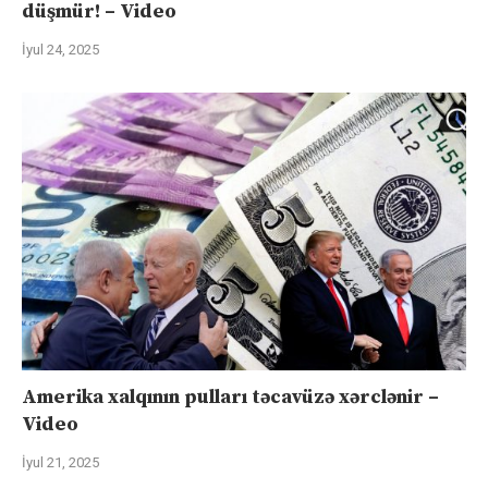
düşmür! – Video
İyul 24, 2025
Amerika xalqının pulları təcavüzə xərclənir –
Video
İyul 21, 2025