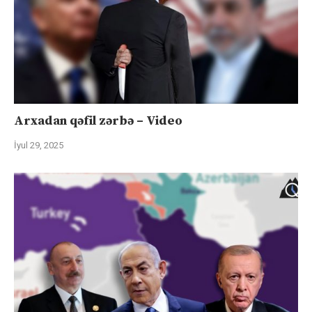
Arxadan qəfil zərbə – Video
İyul 29, 2025