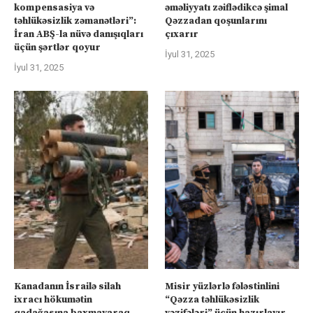
kompensasiya və
əməliyyatı zəiflədikcə şimal
təhlükəsizlik zəmanətləri”:
Qəzzadan qoşunlarını
İran ABŞ-la nüvə danışıqları
çıxarır
üçün şərtlər qoyur
İyul 31, 2025
İyul 31, 2025
Kanadanın İsrailə silah
Misir yüzlərlə fələstinlini
ixracı hökumətin
“Qəzza təhlükəsizlik
qadağasına baxmayaraq
vəzifələri” üçün hazırlayır