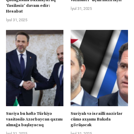
‘fasiləsiz’ davam edir:
İyul 31, 2025
Hesabat
İyul 31, 2025
Suriya bu həftə Türkiyə
Suriyalı və israilli nazirlər
vasitəsilə Azərbaycan qazını
cümə axşamı Bakıda
almağa başlayacaq
görüşəcək
İyul 31, 2025
İyul 31, 2025