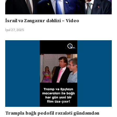
İsrail və Zəngəzur dəhlizi – Video
İyul 27, 2025
Trampla bağlı pedofil rəzaləti gündəmdən