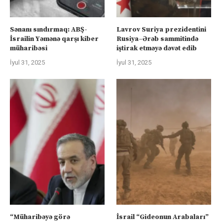
Sənanı sındırmaq: ABŞ-
Lavrov Suriya prezidentini
İsrailin Yəmənə qarşı kiber
Rusiya–Ərəb sammitində
müharibəsi
iştirak etməyə dəvət edib
İyul 31, 2025
İyul 31, 2025
“Müharibəyə görə
İsrail “Gideonun Arabaları”