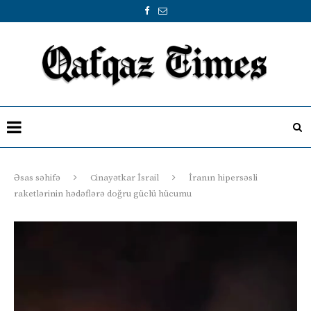
Əsas səhifə
Cinayətkar İsrail
İranın hipersəsli
raketlərinin hədəflərə doğru güclü hücumu