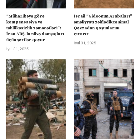
“Müharibəyə görə
İsrail “Gideonun Arabaları”
kompensasiya və
əməliyyatı zəiflədikcə şimal
təhlükəsizlik zəmanətləri”:
Qəzzadan qoşunlarını
İran ABŞ-la nüvə danışıqları
çıxarır
üçün şərtlər qoyur
İyul 31, 2025
İyul 31, 2025