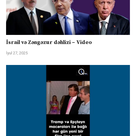
İsrail və Zəngəzur dəhlizi – Video
İyul 27, 2025