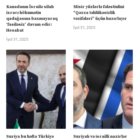
Kanadanın İsrailə silah
Misir yüzlərlə fələstinlini
ixracı hökumətin
“Qəzza təhlükəsizlik
qadağasına baxmayaraq
vəzifələri” üçün hazırlayır
‘fasiləsiz’ davam edir:
İyul 31, 2025
Hesabat
İyul 31, 2025
Suriya bu həftə Türkiyə
Suriyalı və israilli nazirlər