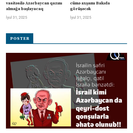
vasitəsilə Azərbaycan qazını
cümə axşamı Bakıda
almağa başlayacaq
görüşəcək
İyul 31, 2025
İyul 31, 2025
POSTER