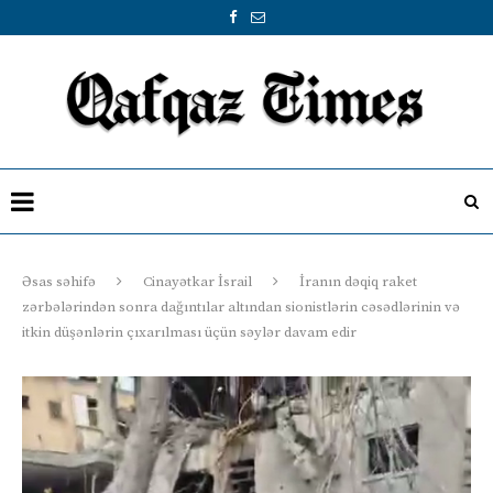
Əsas səhifə
Cinayətkar İsrail
İranın dəqiq raket
zərbələrindən sonra dağıntılar altından sionistlərin cəsədlərinin və
itkin düşənlərin çıxarılması üçün səylər davam edir