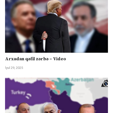
Arxadan qəfil zərbə – Video
İyul 29, 2025