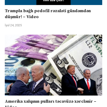
Trampla bağlı pedofil rəzaləti gündəmdən
düşmür! – Video
İyul 24, 2025
Amerika xalqının pulları təcavüzə xərclənir –