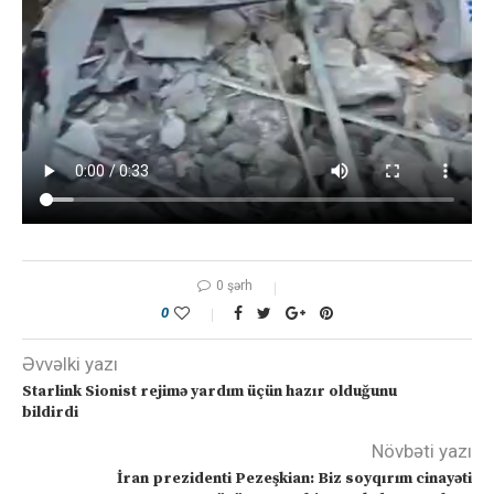
0 şərh
0
Əvvəlki yazı
Starlink Sionist rejimə yardım üçün hazır olduğunu
bildirdi
Növbəti yazı
İran prezidenti Pezeşkian: Biz soyqırım cinayəti