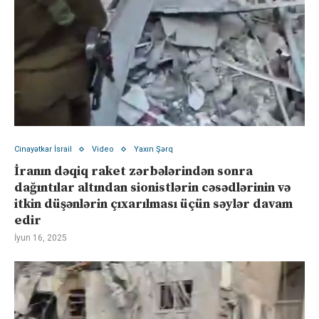
Cinayətkar İsrail
Video
Yaxın Şərq
İranın dəqiq raket zərbələrindən sonra
dağıntılar altından sionistlərin cəsədlərinin və
itkin düşənlərin çıxarılması üçün səylər davam
edir
İyun 16, 2025