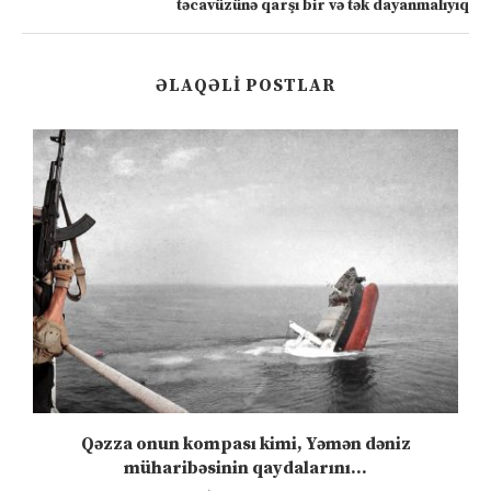
təcavüzünə qarşı bir və tək dayanmalıyıq
ƏLAQƏLI POSTLAR
n
Qəzza onun kompası kimi, Yəmən dəniz
S
müharibəsinin qaydalarını...