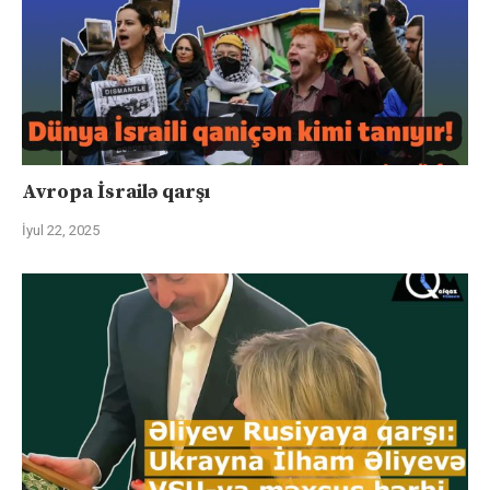
Avropa İsrailə qarşı
İyul 22, 2025