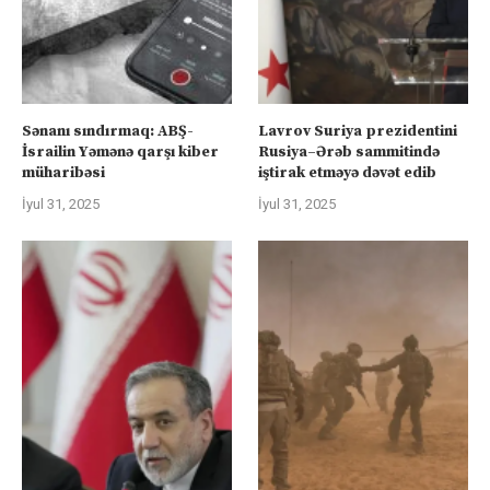
Sənanı sındırmaq: ABŞ-
Lavrov Suriya prezidentini
İsrailin Yəmənə qarşı kiber
Rusiya–Ərəb sammitində
müharibəsi
iştirak etməyə dəvət edib
İyul 31, 2025
İyul 31, 2025