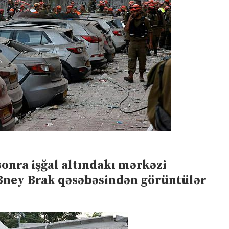
onra işğal altındakı mərkəzi
 Bney Brak qəsəbəsindən görüntülər