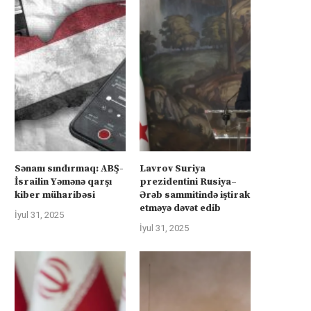
Sənanı sındırmaq: ABŞ-
Lavrov Suriya
İsrailin Yəmənə qarşı
prezidentini Rusiya–
kiber müharibəsi
Ərəb sammitində iştirak
etməyə dəvət edib
İyul 31, 2025
İyul 31, 2025