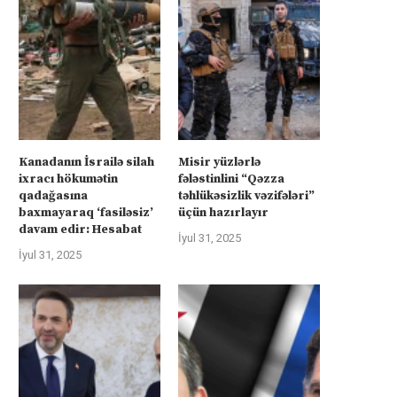
Kanadanın İsrailə silah
Misir yüzlərlə
ixracı hökumətin
fələstinlini “Qəzza
qadağasına
təhlükəsizlik vəzifələri”
baxmayaraq ‘fasiləsiz’
üçün hazırlayır
davam edir: Hesabat
İyul 31, 2025
İyul 31, 2025