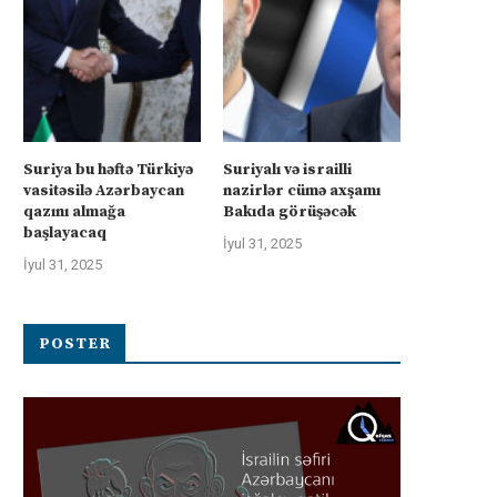
Suriya bu həftə Türkiyə
Suriyalı və israilli
vasitəsilə Azərbaycan
nazirlər cümə axşamı
qazını almağa
Bakıda görüşəcək
başlayacaq
İyul 31, 2025
İyul 31, 2025
POSTER