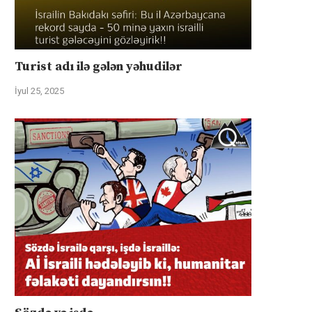
Turist adı ilə gələn yəhudilər
İyul 25, 2025