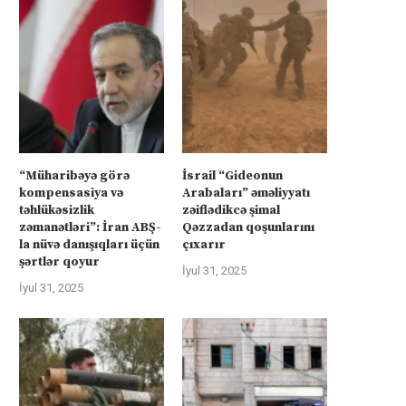
“Müharibəyə görə
İsrail “Gideonun
kompensasiya və
Arabaları” əməliyyatı
təhlükəsizlik
zəiflədikcə şimal
zəmanətləri”: İran ABŞ-
Qəzzadan qoşunlarını
la nüvə danışıqları üçün
çıxarır
şərtlər qoyur
İyul 31, 2025
İyul 31, 2025