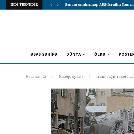
İNDİ TRENDDİR
Lavrov Suriya prezidentini Rusiya–Ərə
ƏSAS SƏHIFƏ
DÜNYA
ÖLKƏ
POSTE
Əsas səhifə
Kateqoriyasız
İranın ağır raket hü