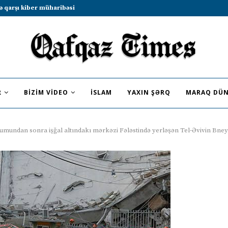
b sammitində iştirak etməyə dəvət...
R
BIZIM VIDEO
İSLAM
YAXIN ŞƏRQ
MARAQ DÜN
cumundan sonra işğal altındakı mərkəzi Fələstində yerləşən Tel-Əvivin Bne