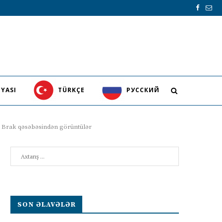
YASI
TÜRKÇE
PУССКИЙ
y Brak qəsəbəsindən görüntülər
Search
SON ƏLAVƏLƏR