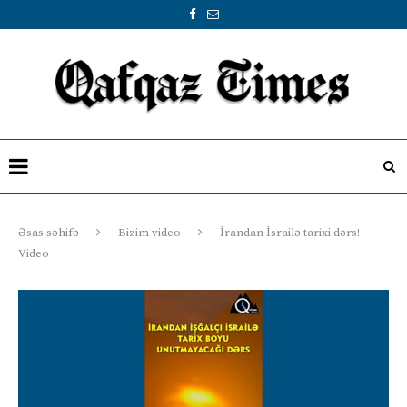
Əsas səhifə
Bizim video
İrandan İsrailə tarixi dərs! –
Video