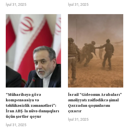
İyul 31, 2025
İyul 31, 2025
“Müharibəyə görə
İsrail “Gideonun Arabaları”
kompensasiya və
əməliyyatı zəiflədikcə şimal
təhlükəsizlik zəmanətləri”:
Qəzzadan qoşunlarını
İran ABŞ-la nüvə danışıqları
çıxarır
üçün şərtlər qoyur
İyul 31, 2025
İyul 31, 2025