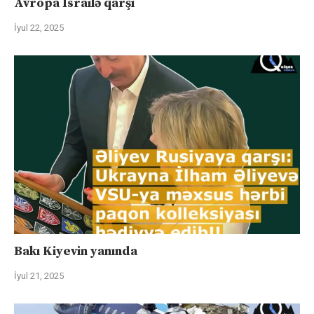
Avropa İsrailə qarşı
İyul 22, 2025
Bakı Kiyevin yanında
İyul 21, 2025