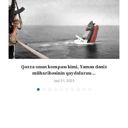
Qəzza onun kompası kimi, Yəmən dəniz
S
müharibəsinin qaydalarını...
İyul 31, 2025