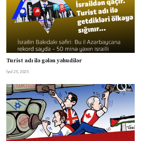
Turist adı ilə gələn yəhudilər
İyul 25, 2025