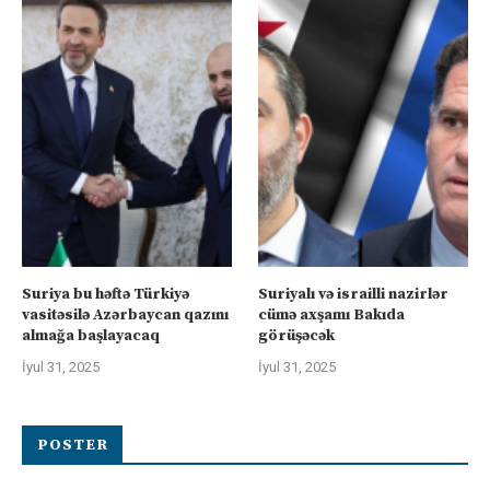
Suriya bu həftə Türkiyə
Suriyalı və israilli nazirlər
vasitəsilə Azərbaycan qazını
cümə axşamı Bakıda
almağa başlayacaq
görüşəcək
İyul 31, 2025
İyul 31, 2025
POSTER