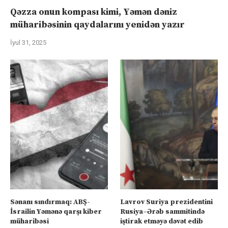
Qəzza onun kompası kimi, Yəmən dəniz
müharibəsinin qaydalarını yenidən yazır
İyul 31, 2025
Sənanı sındırmaq: ABŞ-
Lavrov Suriya prezidentini
İsrailin Yəmənə qarşı kiber
Rusiya–Ərəb sammitində
müharibəsi
iştirak etməyə dəvət edib