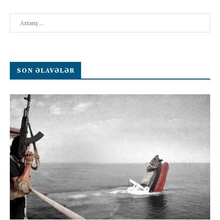
Search
SON ƏLAVƏLƏR