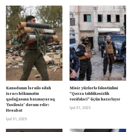
Kanadanın İsrailə silah
Misir yüzlərlə fələstinlini
ixracı hökumətin
“Qəzza təhlükəsizlik
qadağasına baxmayaraq
vəzifələri” üçün hazırlayır
‘fasiləsiz’ davam edir:
İyul 31, 2025
Hesabat
İyul 31, 2025