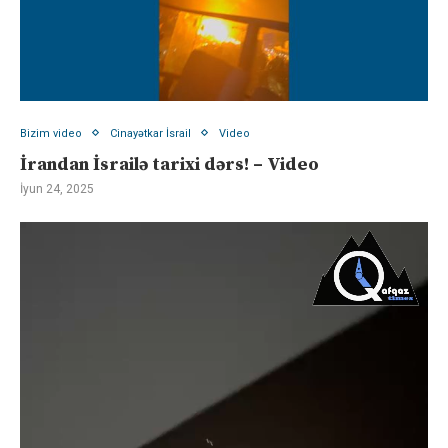
Bizim video
Cinayətkar İsrail
Video
İrandan İsrailə tarixi dərs! – Video
İyun 24, 2025