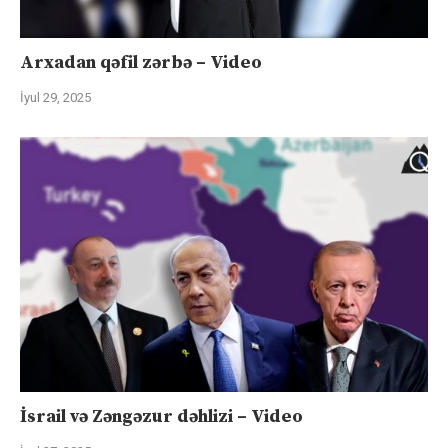
Arxadan qəfil zərbə – Video
İyul 29, 2025
İsrail və Zəngəzur dəhlizi – Video