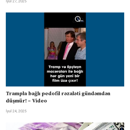
İyul 27, 2025
Trampla bağlı pedofil rəzaləti gündəmdən
düşmür! – Video
İyul 24, 2025