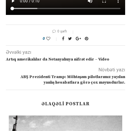
0 şərh
0
Əvvəlki yazı
Artıq amerikalılar da Netanyahuya nifrət edir – Video
Növbəti yazı
ABŞ Prezidenti Tramp: Möhtəşəm pilotlarımız yayılan
yanlış hesabatlara görə çox məyusdurlar.
ƏLAQƏLI POSTLAR