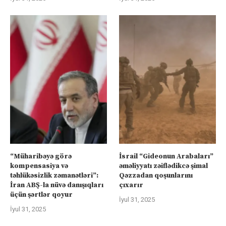
“Müharibəyə görə
İsrail “Gideonun Arabaları”
kompensasiya və
əməliyyatı zəiflədikcə şimal
təhlükəsizlik zəmanətləri”:
Qəzzadan qoşunlarını
İran ABŞ-la nüvə danışıqları
çıxarır
üçün şərtlər qoyur
İyul 31, 2025
İyul 31, 2025