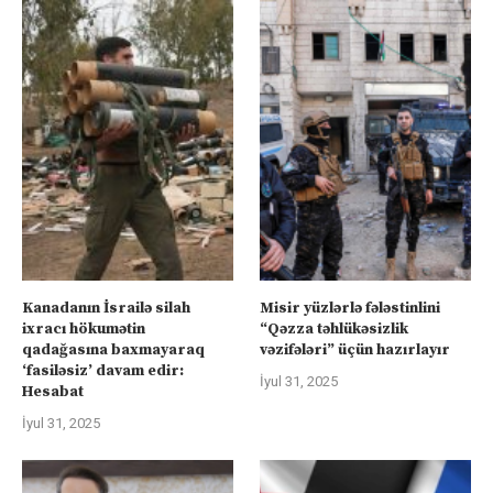
Kanadanın İsrailə silah
Misir yüzlərlə fələstinlini
ixracı hökumətin
“Qəzza təhlükəsizlik
qadağasına baxmayaraq
vəzifələri” üçün hazırlayır
‘fasiləsiz’ davam edir:
İyul 31, 2025
Hesabat
İyul 31, 2025