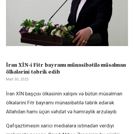
İran XİN-i Fitr bayramı münasibətilə müsəlman
ölkələrini təbrik edib
Mart 30, 2025
İran XİN başçısı ölkəsinin xalqını və bütün müsəlman
ölkələrini Fitr bayramı münasibətilə təbrik edərək
Allahdan hamı üçün vəhdət və həmrəylik arzulayıb.
Qafqaztimesin xarici medialara istinadən verdiyi