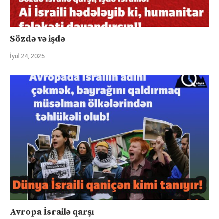
Sözdə və işdə
İyul 24, 2025
Avropa İsrailə qarşı