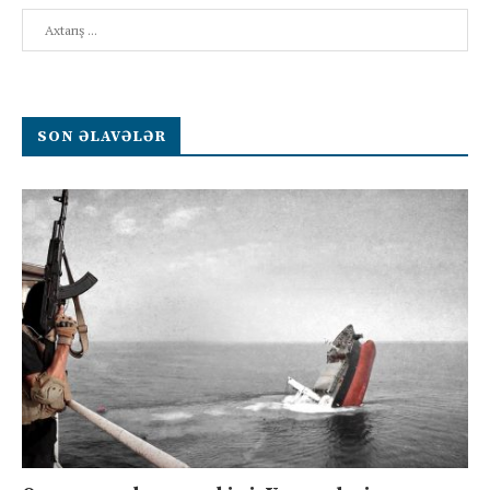
Search
SON ƏLAVƏLƏR