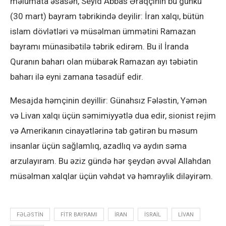
məlumata əsasən, Seyid Abbas Əraqçinin bu günkü
(30 mart) bayram təbrikində deyilir: İran xalqı, bütün
islam dövlətləri və müsəlman ümmətini Ramazan
bayramı münasibətilə təbrik edirəm. Bu il İranda
Quranın baharı olan mübarək Ramazan ayı təbiətin
baharı ilə eyni zamana təsadüf edir.
Mesajda həmçinin deyillir: Günahsız Fələstin, Yəmən
və Livan xalqı üçün səmimiyyətlə dua edir, sionist rejim
və Amerikanın cinayətlərinə tab gətirən bu məsum
insanlar üçün sağlamlıq, azadlıq və aydın səma
arzulayıram. Bu əziz gündə hər şeydən əvvəl Allahdan
müsəlman xalqlar üçün vəhdət və həmrəylik diləyirəm.
FƏLƏSTIN
FITR BAYRAMI
IRAN
ISRAIL
LIVAN