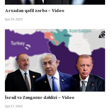
Arxadan qəfil zərbə – Video
İyul 29, 2025
İsrail və Zəngəzur dəhlizi – Video
İyul 27, 2025