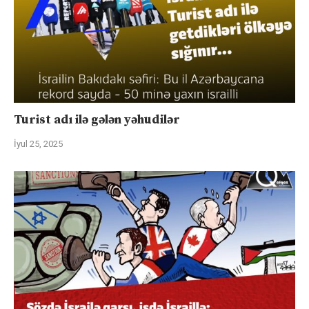
Turist adı ilə gələn yəhudilər
İyul 25, 2025