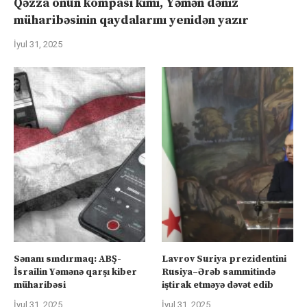
Qəzza onun kompası kimi, Yəmən dəniz
müharibəsinin qaydalarını yenidən yazır
İyul 31, 2025
Sənanı sındırmaq: ABŞ-
Lavrov Suriya prezidentini
İsrailin Yəmənə qarşı kiber
Rusiya–Ərəb sammitində
müharibəsi
iştirak etməyə dəvət edib
İyul 31, 2025
İyul 31, 2025