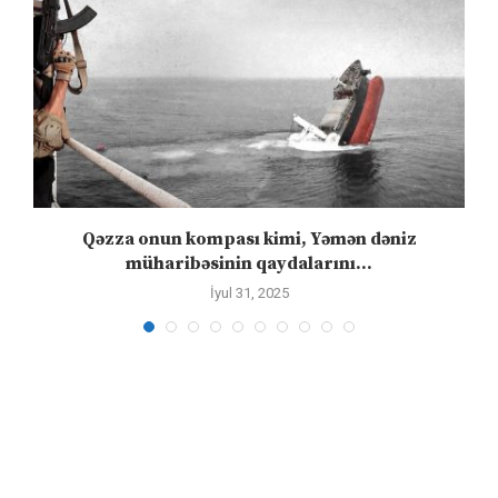
n
Qəzza onun kompası kimi, Yəmən dəniz
S
müharibəsinin qaydalarını...
İyul 31, 2025