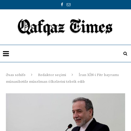
Əsas səhifə
Redaktor seçimi
İran XİN-i Fitr bayramı
münasibətilə müsəlman ölkələrini təbrik edib