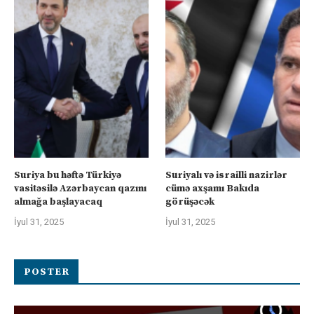
Suriya bu həftə Türkiyə
Suriyalı və israilli nazirlər
vasitəsilə Azərbaycan qazını
cümə axşamı Bakıda
almağa başlayacaq
görüşəcək
İyul 31, 2025
İyul 31, 2025
POSTER