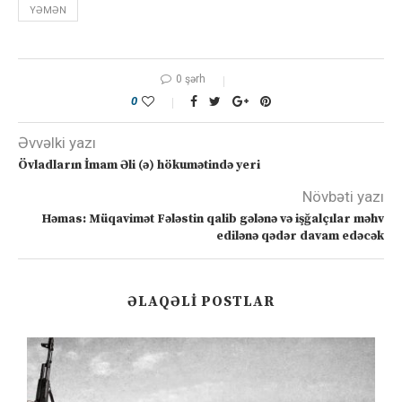
YƏMƏN
0 şərh
0
Əvvəlki yazı
Övladların İmam Əli (ə) hökumətində yeri
Növbəti yazı
Həmas: Müqavimət Fələstin qalib gələnə və işğalçılar məhv
edilənə qədər davam edəcək
ƏLAQƏLI POSTLAR