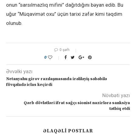
onun “sarsılmazlıq mifini” dağıtdığını bəyan edib. Bu
uğur “Müqavimət oxu” üçün tarixi zəfər kimi təqdim
olunub.
0 şərh
0
Əvvəlki yazı
Netanyahu girov razılaşmasında irəliləyiş səbəbilə
fövqəladə iclas keçirdi
Növbəti yazı
Qərb dövlətləri ifrat sağçı sionist nazirlərə sanksiya
tətbiq etdi
ƏLAQƏLI POSTLAR