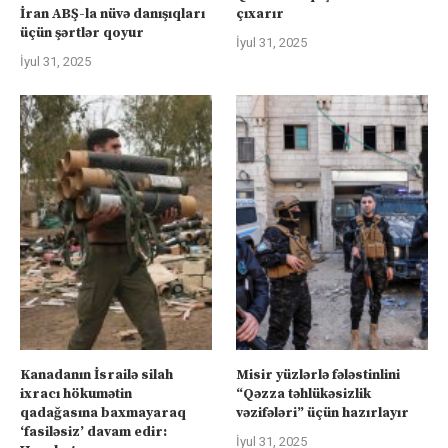
İran ABŞ-la nüvə danışıqları
çıxarır
üçün şərtlər qoyur
İyul 31, 2025
İyul 31, 2025
Kanadanın İsrailə silah
Misir yüzlərlə fələstinlini
ixracı hökumətin
“Qəzza təhlükəsizlik
qadağasına baxmayaraq
vəzifələri” üçün hazırlayır
‘fasiləsiz’ davam edir:
İyul 31, 2025