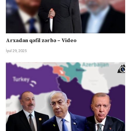
Arxadan qəfil zərbə – Video
İyul 29, 2025