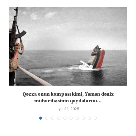
n
Qəzza onun kompası kimi, Yəmən dəniz
S
müharibəsinin qaydalarını...
İyul 31, 2025