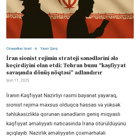
Cinayətkar İsrail
Yaxın Şərq
İran sionist rejimin strateji sənədlərini ələ
keçirdiyini elan etdi: Tehran bunu “kəşfiyyat
savaşında dönüş nöqtəsi” adlandırır
İyun 11, 2025
İranın Kəşfiyyat Nazirliyi rəsmi bəyanat yayaraq,
sionist rejimə məxsus olduqca həssas və yüksək
təhlükəsizliklə qorunan sənədlərin geniş miqyaslı
kəşfiyyat əməliyyatı nəticəsində İrana ötürüldüyünü
açıqlayıb. Nazirlik əməliyyatın çoxmərhələli