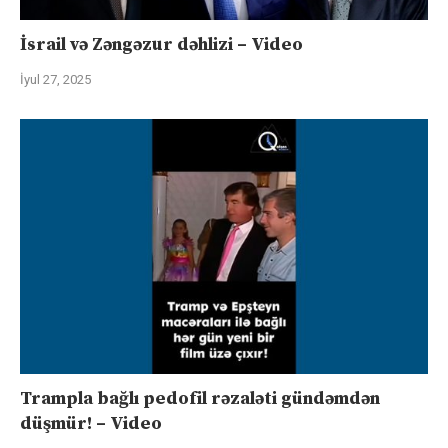
İsrail və Zəngəzur dəhlizi – Video
İyul 27, 2025
Trampla bağlı pedofil rəzaləti gündəmdən
düşmür! – Video