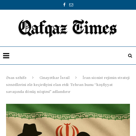
Əsas səhifə
Cinayətkar İsrail
İran sionist rejimin strateji
sənədlərini ələ keçirdiyini elan etdi: Tehran bunu “kəşfiyyat
savaşında dönüş nöqtəsi” adlandırır