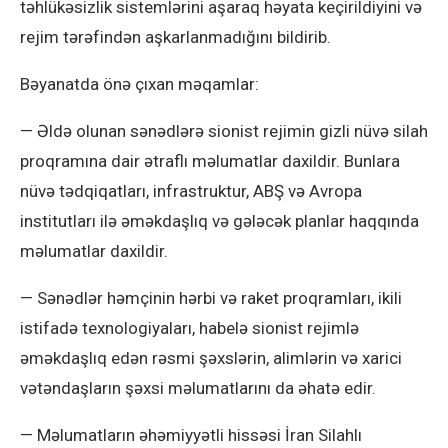
təhlükəsizlik sistemlərini aşaraq həyata keçirildiyini və
rejim tərəfindən aşkarlanmadığını bildirib.
Bəyanatda önə çıxan məqamlar:
— Əldə olunan sənədlərə sionist rejimin gizli nüvə silah
proqramına dair ətraflı məlumatlar daxildir. Bunlara
nüvə tədqiqatları, infrastruktur, ABŞ və Avropa
institutları ilə əməkdaşlıq və gələcək planlar haqqında
məlumatlar daxildir.
— Sənədlər həmçinin hərbi və raket proqramları, ikili
istifadə texnologiyaları, habelə sionist rejimlə
əməkdaşlıq edən rəsmi şəxslərin, alimlərin və xarici
vətəndaşların şəxsi məlumatlarını da əhatə edir.
— Məlumatların əhəmiyyətli hissəsi İran Silahlı