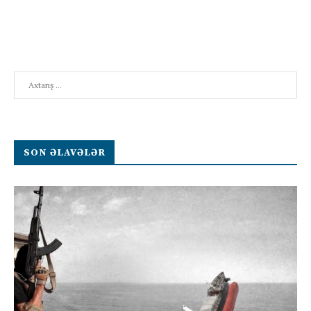
Search
SON ƏLAVƏLƏR