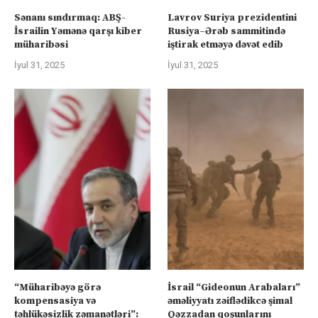
Sənanı sındırmaq: ABŞ-
Lavrov Suriya prezidentini
İsrailin Yəmənə qarşı kiber
Rusiya–Ərəb sammitində
müharibəsi
iştirak etməyə dəvət edib
İyul 31, 2025
İyul 31, 2025
“Müharibəyə görə
İsrail “Gideonun Arabaları”
kompensasiya və
əməliyyatı zəiflədikcə şimal
təhlükəsizlik zəmanətləri”:
Qəzzadan qoşunlarını