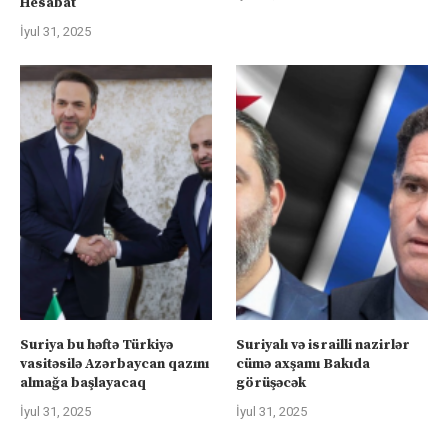
Hesabat
İyul 31, 2025
Suriya bu həftə Türkiyə
Suriyalı və israilli nazirlər
vasitəsilə Azərbaycan qazını
cümə axşamı Bakıda
almağa başlayacaq
görüşəcək
İyul 31, 2025
İyul 31, 2025