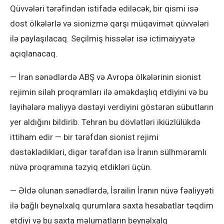
Qüvvələri tərəfindən istifadə ediləcək, bir qismi isə
dost ölkələrlə və sionizmə qarşı müqavimət qüvvələri
ilə paylaşılacaq. Seçilmiş hissələr isə ictimaiyyətə
açıqlanacaq.
— İran sənədlərdə ABŞ və Avropa ölkələrinin sionist
rejimin silah proqramları ilə əməkdaşlıq etdiyini və bu
layihələrə maliyyə dəstəyi verdiyini göstərən sübutların
yer aldığını bildirib. Tehran bu dövlətləri ikiüzlülükdə
ittiham edir — bir tərəfdən sionist rejimi
dəstəklədikləri, digər tərəfdən isə İranın sülhməramlı
nüvə proqramına təzyiq etdikləri üçün.
— Əldə olunan sənədlərdə, İsrailin İranın nüvə fəaliyyəti
ilə bağlı beynəlxalq qurumlara saxta hesabatlar təqdim
etdiyi və bu saxta məlumatların beynəlxalq