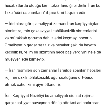
hesabatlarda olduğu kimi təkrarlandığı bildirilir. İran bu
faktı “süni ssenarilərin” ifşası kimi təqdim edir.
— İddialara görə, əməliyyat zamanı İran kəşfiyyatçıları
sionist rejimin çoxsəviyyəli təhlükəsizlik sistemlərini
və mürəkkəb qoruma dəhlizlərini keçməyi bacarıb.
Əməliyyat o qədər səssiz və peşəkar şəkildə həyata
keçirilib ki, rejim bu sızıntının necə baş verdiyini hələ də
müəyyən edə bilməyib.
— İran rəsmiləri son zamanlar İsraildə aparılan həbsləri
rejimin daxili təhlükəsizlik uğursuzluğunu ört-basdır
etmək cəhdi kimi qiymətləndirir.
İran Kəşfiyyat Nazirliyi bu əməliyyatı sionist rejimə
qarşı kəşfiyyat savaşında dönüş nöqtəsi adlandıraraq,