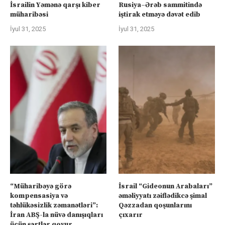
İsrailin Yəmənə qarşı kiber
Rusiya–Ərəb sammitində
müharibəsi
iştirak etməyə dəvət edib
İyul 31, 2025
İyul 31, 2025
“Müharibəyə görə
İsrail “Gideonun Arabaları”
kompensasiya və
əməliyyatı zəiflədikcə şimal
təhlükəsizlik zəmanətləri”:
Qəzzadan qoşunlarını
İran ABŞ-la nüvə danışıqları
çıxarır
üçün şərtlər qoyur