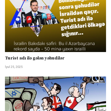
Turist adı ilə gələn yəhudilər
İyul 25, 2025