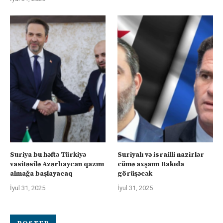
Suriya bu həftə Türkiyə
Suriyalı və israilli nazirlər
vasitəsilə Azərbaycan qazını
cümə axşamı Bakıda
almağa başlayacaq
görüşəcək
İyul 31, 2025
İyul 31, 2025