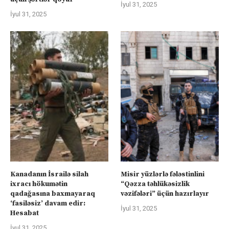
İyul 31, 2025
İyul 31, 2025
Kanadanın İsrailə silah
Misir yüzlərlə fələstinlini
ixracı hökumətin
“Qəzza təhlükəsizlik
qadağasına baxmayaraq
vəzifələri” üçün hazırlayır
‘fasiləsiz’ davam edir:
İyul 31, 2025
Hesabat
İyul 31, 2025