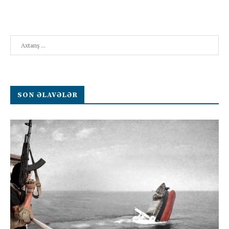
Search
SON ƏLAVƏLƏR