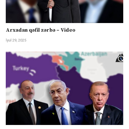
Arxadan qəfil zərbə – Video
İyul 29, 2025