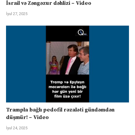
İsrail və Zəngəzur dəhlizi – Video
İyul 27, 2025
Trampla bağlı pedofil rəzaləti gündəmdən
düşmür! – Video
İyul 24, 2025