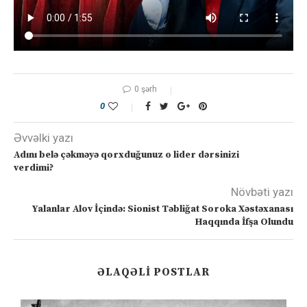
0 şərh
0
Əvvəlki yazı
Adını belə çəkməyə qorxduğunuz o lider dərsinizi
verdimi?
Növbəti yazı
Yalanlar Alov İçində: Sionist Təbliğat Soroka Xəstəxanası
Haqqında İfşa Olundu
ƏLAQƏLI POSTLAR