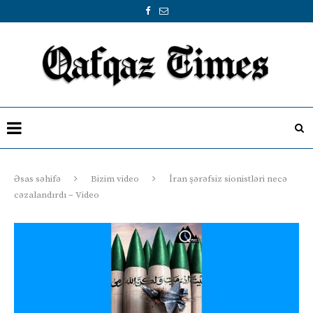
Əsas səhifə
Bizim video
İran şərəfsiz sionistləri necə
cəzalandırdı – Video