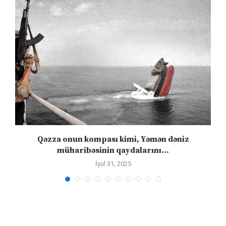
Qəzza onun kompası kimi, Yəmən dəniz
S
müharibəsinin qaydalarını...
İyul 31, 2025