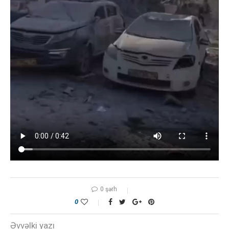
0 şərh
0
Əvvəlki yazı