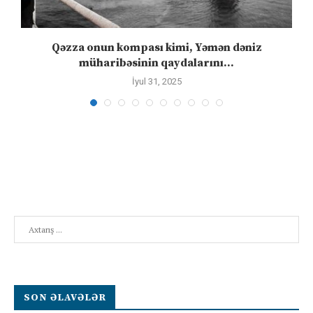
n
Qəzza onun kompası kimi, Yəmən dəniz
S
müharibəsinin qaydalarını...
İyul 31, 2025
Search
SON ƏLAVƏLƏR