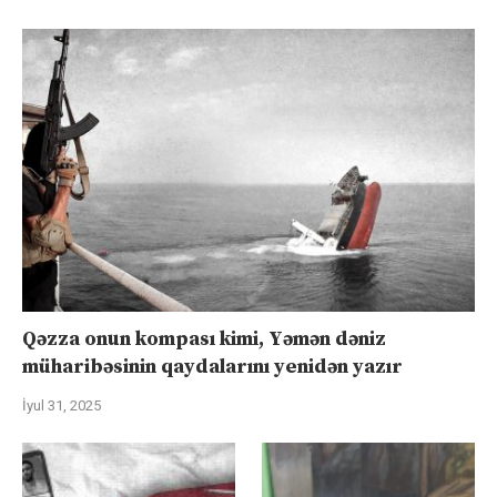
Qəzza onun kompası kimi, Yəmən dəniz
müharibəsinin qaydalarını yenidən yazır
İyul 31, 2025