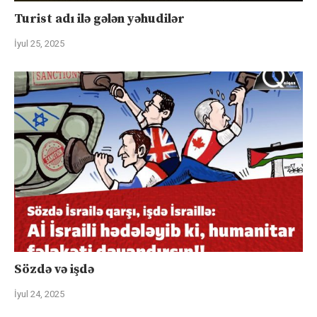
Turist adı ilə gələn yəhudilər
İyul 25, 2025
Sözdə və işdə
İyul 24, 2025