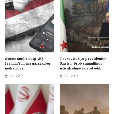
Sənanı sındırmaq: ABŞ-
Lavrov Suriya prezidentini
İsrailin Yəmənə qarşı kiber
Rusiya–Ərəb sammitində
müharibəsi
iştirak etməyə dəvət edib
İyul 31, 2025
İyul 31, 2025