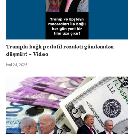
Trampla bağlı pedofil rəzaləti gündəmdən
düşmür! – Video
İyul 24, 2025