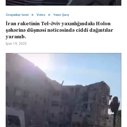
Cinayətkar İsrail
Video
Yaxın Şərq
İran raketinin Tel-Əviv yaxınlığındakı Holon
şəhərinə düşməsi nəticəsində ciddi dağıntılar
yaranıb.
İyun 19, 2025