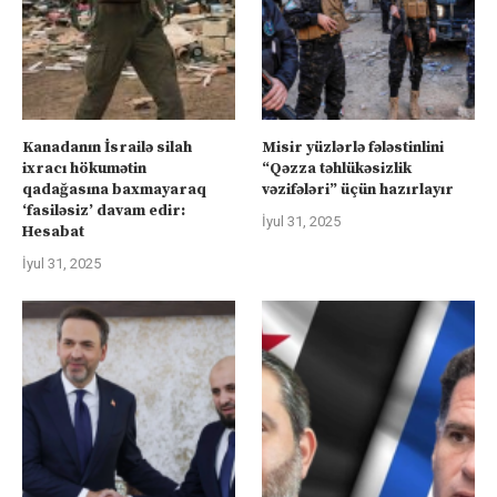
Kanadanın İsrailə silah
Misir yüzlərlə fələstinlini
ixracı hökumətin
“Qəzza təhlükəsizlik
qadağasına baxmayaraq
vəzifələri” üçün hazırlayır
‘fasiləsiz’ davam edir:
İyul 31, 2025
Hesabat
İyul 31, 2025