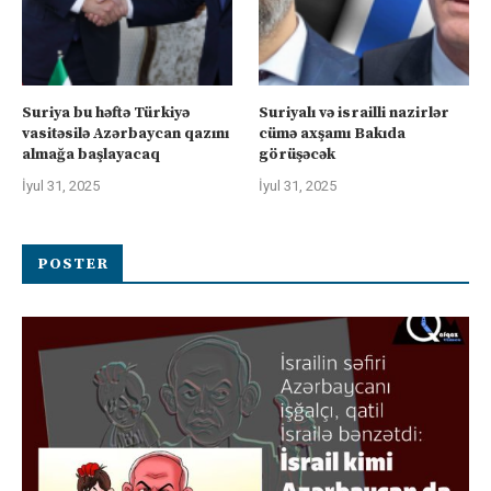
Suriya bu həftə Türkiyə
Suriyalı və israilli nazirlər
vasitəsilə Azərbaycan qazını
cümə axşamı Bakıda
almağa başlayacaq
görüşəcək
İyul 31, 2025
İyul 31, 2025
POSTER