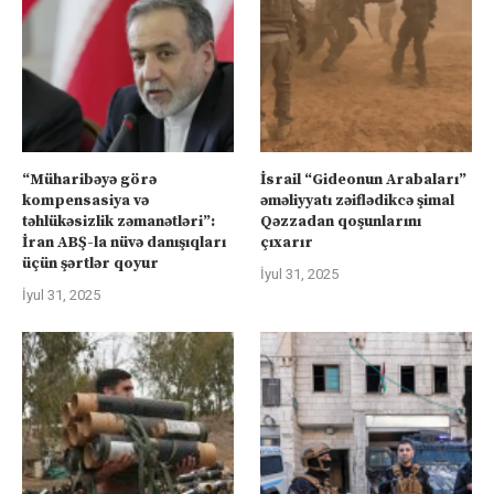
“Müharibəyə görə
İsrail “Gideonun Arabaları”
kompensasiya və
əməliyyatı zəiflədikcə şimal
təhlükəsizlik zəmanətləri”:
Qəzzadan qoşunlarını
İran ABŞ-la nüvə danışıqları
çıxarır
üçün şərtlər qoyur
İyul 31, 2025
İyul 31, 2025