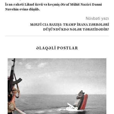
İran raketi Likud üzvü və keçmiş Ətraf Mühit Naziri Danni
Navehin evinə düşüb.
Növbəti yazı
MƏXFİ CIA BAXIŞI: TRAMP İRANA ZƏRBƏLƏRİ
DÜŞÜNDÜKDƏ NƏLƏR TƏRƏZİDƏDİR?
ƏLAQƏLI POSTLAR