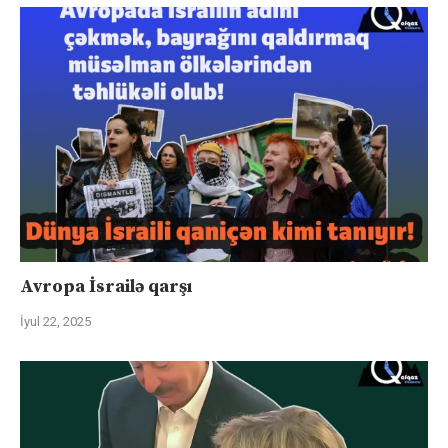
Avropa İsrailə qarşı
İyul 22, 2025