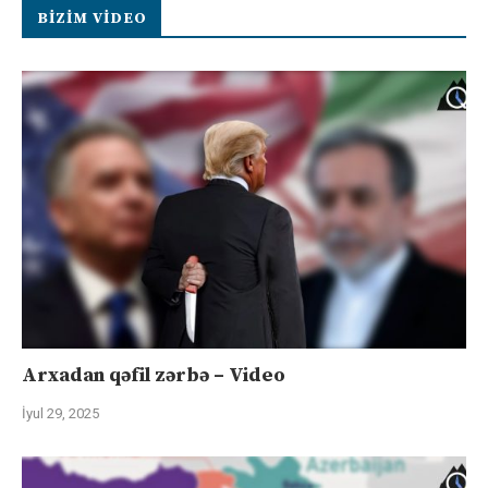
BIZIM VIDEO
Arxadan qəfil zərbə – Video
İyul 29, 2025