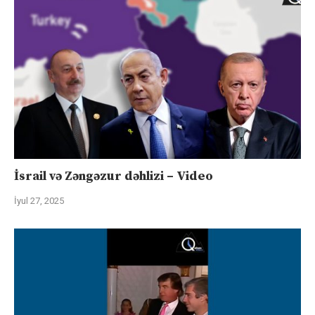
İsrail və Zəngəzur dəhlizi – Video
İyul 27, 2025