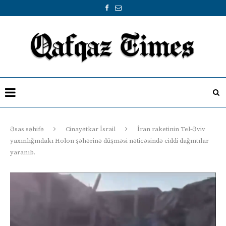
Əsas səhifə
Cinayətkar İsrail
İran raketinin Tel-Əviv
yaxınlığındakı Holon şəhərinə düşməsi nəticəsində ciddi dağıntılar
yaranıb.