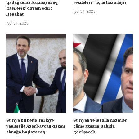
qadağasına baxmayaraq
vəzifələri” üçün hazırlayır
‘fasiləsiz’ davam edir:
İyul 31, 2025
Hesabat
İyul 31, 2025
Suriya bu həftə Türkiyə
Suriyalı və israilli nazirlər
vasitəsilə Azərbaycan qazını
cümə axşamı Bakıda
almağa başlayacaq
görüşəcək