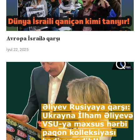
Avropa İsrailə qarşı
İyul 22, 2025