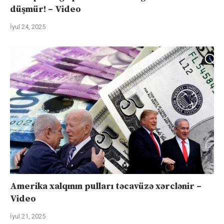
düşmür! – Video
İyul 24, 2025
Amerika xalqının pulları təcavüzə xərclənir –
Video
İyul 21, 2025