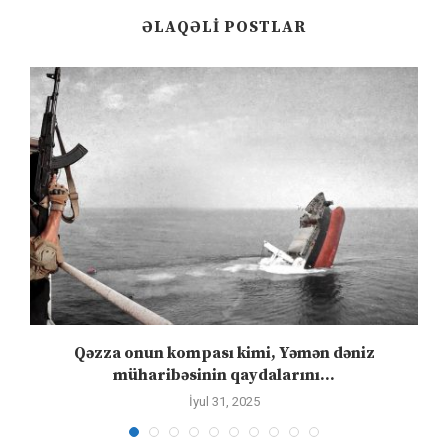
ƏLAQƏLI POSTLAR
n
Qəzza onun kompası kimi, Yəmən dəniz
S
müharibəsinin qaydalarını...
İyul 31, 2025