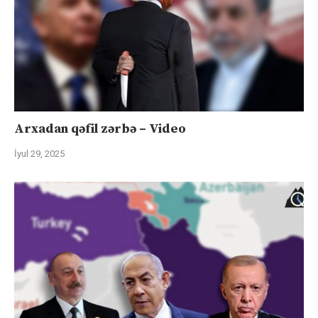
Arxadan qəfil zərbə – Video
İyul 29, 2025