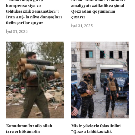
“Müharibəyə görə
İsrail “Gideonun Arabaları”
kompensasiya və
əməliyyatı zəiflədikcə şimal
təhlükəsizlik zəmanətləri”:
Qəzzadan qoşunlarını
İran ABŞ-la nüvə danışıqları
çıxarır
üçün şərtlər qoyur
İyul 31, 2025
İyul 31, 2025
Kanadanın İsrailə silah
Misir yüzlərlə fələstinlini
ixracı hökumətin
“Qəzza təhlükəsizlik