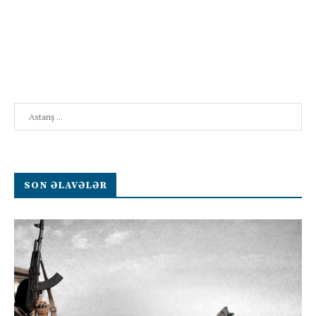
Search
SON ƏLAVƏLƏR