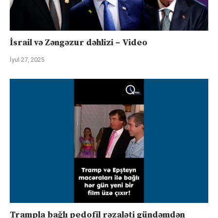
İsrail və Zəngəzur dəhlizi – Video
İyul 27, 2025
Trampla bağlı pedofil rəzaləti gündəmdən