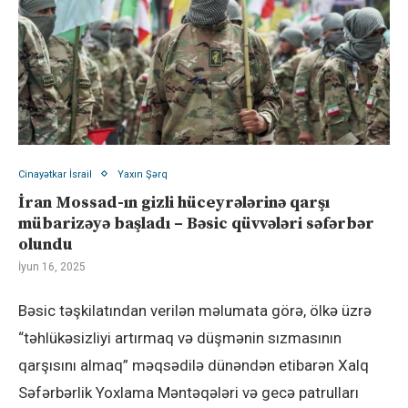
Cinayətkar İsrail
Yaxın Şərq
İran Mossad-ın gizli hüceyrələrinə qarşı
mübarizəyə başladı – Bəsic qüvvələri səfərbər
olundu
İyun 16, 2025
Bəsic təşkilatından verilən məlumata görə, ölkə üzrə
“təhlükəsizliyi artırmaq və düşmənin sızmasının
qarşısını almaq” məqsədilə dünəndən etibarən Xalq
Səfərbərlik Yoxlama Məntəqələri və gecə patrulları