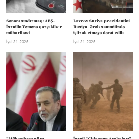
Sənanı sındırmaq: ABŞ-
Lavrov Suriya prezidentini
İsrailin Yəmənə qarşı kiber
Rusiya–Ərəb sammitində
müharibəsi
iştirak etməyə dəvət edib
İyul 31, 2025
İyul 31, 2025