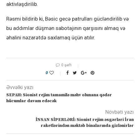
aktivləşdirilib.
Rəsmi bildirib ki, Bəsic gecə patrulları gücləndirilib və
bu addımlar düşmən sabotajının qarşısını almaq və
əhalini nəzarətdə saxlamaq üçün atılır.
0 şərh
0
Əvvəlki yazı
SEPAH: Sionist rejim tamamilə məhv olunana qədər
hücumlar davam edəcək
Növbəti yazı
İNSAN SİPERLƏRİ: Sionist rejim əsgərləri İran
raketlərindən məktəb binalarında gizlənirlər