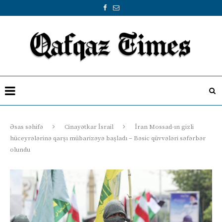
Əsas səhifə
Cinayətkar İsrail
İran Mossad-ın gizli
hüceyrələrinə qarşı mübarizəyə başladı – Bəsic qüvvələri səfərbər
olundu