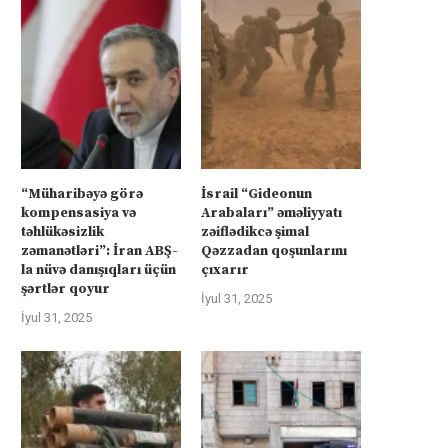
“Müharibəyə görə
İsrail “Gideonun
kompensasiya və
Arabaları” əməliyyatı
təhlükəsizlik
zəiflədikcə şimal
zəmanətləri”: İran ABŞ-
Qəzzadan qoşunlarını
la nüvə danışıqları üçün
çıxarır
şərtlər qoyur
İyul 31, 2025
İyul 31, 2025
üharibəyə görə kompensasiya və
Kanadanın İsrailə silah ixra
təhlükəsizlik zəmanətləri”: İran
hökumətin qadağasına baxma