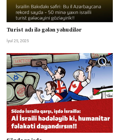
Turist adı ilə gələn yəhudilər
İyul 25, 2025