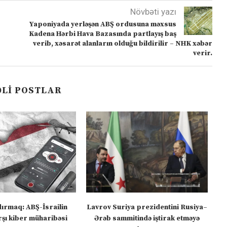
Növbəti yazı
Yaponiyada yerləşən ABŞ ordusuna məxsus
Kadena Hərbi Hava Bazasında partlayış baş
verib, xəsarət alanların olduğu bildirilir – NHK xəbər
verir.
LI POSTLAR
dırmaq: ABŞ-İsrailin
Lavrov Suriya prezidentini Rusiya–
“M
şı kiber müharibəsi
Ərəb sammitində iştirak etməyə