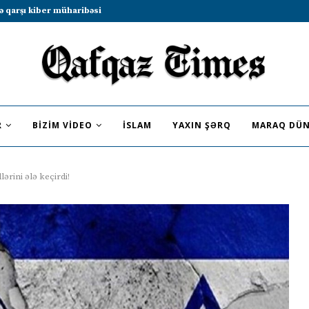
b sammitində iştirak etməyə dəvət...
R
BIZIM VIDEO
İSLAM
YAXIN ŞƏRQ
MARAQ DÜN
lərini ələ keçirdi!