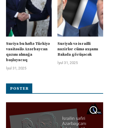
Suriya bu həftə Türkiyə
Suriyalı və israilli
vasitəsilə Azərbaycan
nazirlər cümə axşamı
qazını almağa
Bakıda görüşəcək
başlayacaq
İyul 31, 2025
İyul 31, 2025
POSTER