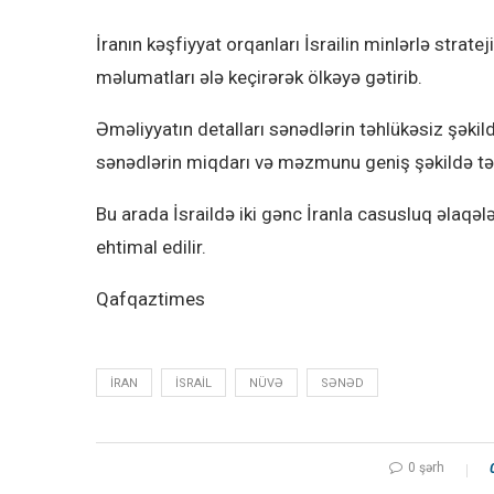
İranın kəşfiyyat orqanları İsrailin minlərlə strat
məlumatları ələ keçirərək ölkəyə gətirib.
Əməliyyatın detalları sənədlərin təhlükəsiz şəkil
sənədlərin miqdarı və məzmunu geniş şəkildə təhl
Bu arada İsraildə iki gənc İranla casusluq əlaqələ
ehtimal edilir.
Qafqaztimes
İRAN
İSRAIL
NÜVƏ
SƏNƏD
0 şərh