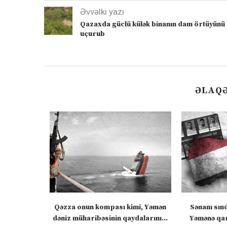
Əvvəlki yazı
Qazaxda güclü külək binanın dam örtüyünü
uçurub
ƏLAQƏ
 “silahları
Qəzza onun kompası kimi, Yəmən
Sənanı sın
zadakı...
dəniz müharibəsinin qaydalarını...
Yəmənə qar