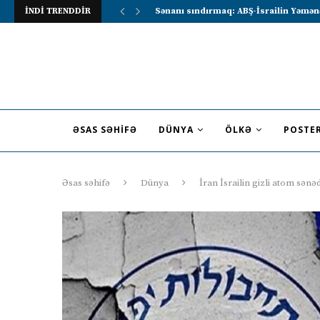
İNDİ TRENDDİR
Lavrov Suriya prezidentini Rusiya–Ərə
ƏSAS SƏHIFƏ
DÜNYA
ÖLKƏ
POSTE
Əsas səhifə
Dünya
İran İsrailin gizli atom sənəd