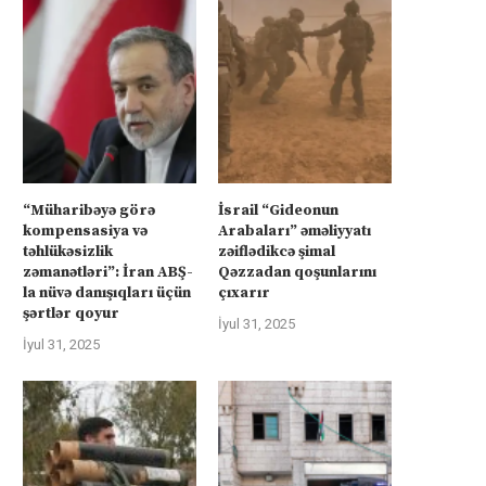
“Müharibəyə görə
İsrail “Gideonun
kompensasiya və
Arabaları” əməliyyatı
təhlükəsizlik
zəiflədikcə şimal
zəmanətləri”: İran ABŞ-
Qəzzadan qoşunlarını
la nüvə danışıqları üçün
çıxarır
şərtlər qoyur
İyul 31, 2025
İyul 31, 2025
üharibəyə görə kompensasiya və
İsrail “Gideonun Arabalar