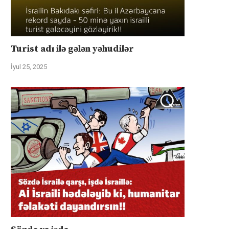
Turist adı ilə gələn yəhudilər
İyul 25, 2025