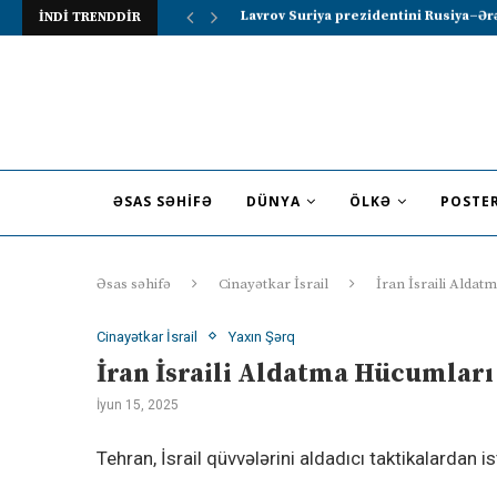
İNDİ TRENDDİR
“Müharibəyə görə kompensasiya və təhl
ƏSAS SƏHIFƏ
DÜNYA
ÖLKƏ
POSTE
Əsas səhifə
Cinayətkar İsrail
İran İsraili Aldat
Cinayətkar İsrail
Yaxın Şərq
İran İsraili Aldatma Hücumları
İyun 15, 2025
Tehran, İsrail qüvvələrini aldadıcı taktikalardan i