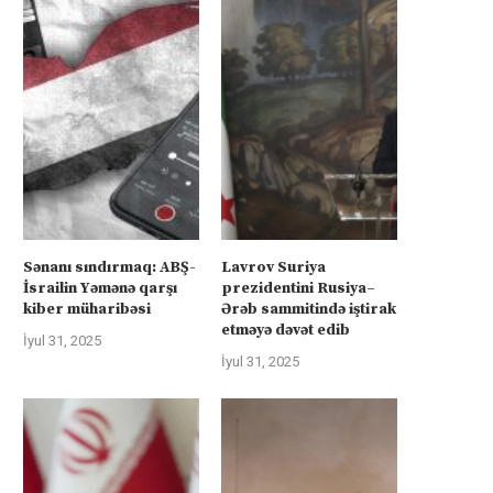
Sənanı sındırmaq: ABŞ-
Lavrov Suriya
İsrailin Yəmənə qarşı
prezidentini Rusiya–
kiber müharibəsi
Ərəb sammitində iştirak
etməyə dəvət edib
İyul 31, 2025
İyul 31, 2025