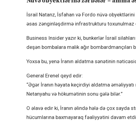
Nüvə obyektlərinə zərbələr – amma ə
İsrail Natanz, İsfahan və Fordo nüvə obyektlərini
əsas zənginləşdirmə infrastrukturu toxunulmaz q
Business Insider yazır ki, bunkerlər İsrail silahl
deşən bombalara malik ağır bombardmançıları bu 
Yoxsa bu, yenə İranın aldatma sənətinin nəticəsi
General Erenel qeyd edir:
“Əgər İranın həyata keçirdiyi aldatma əməliyyatı 
Netanyahu və hökumətinin sonu gələ bilər.”
O əlavə edir ki, İranın əlində hələ də çox sayda s
hücumlarına baxmayaraq fəaliyyətini davam et