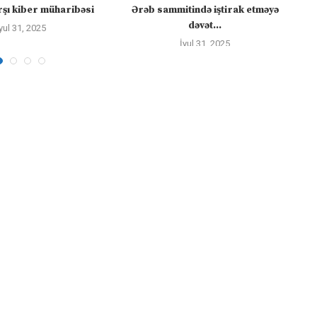
şı kiber müharibəsi
Ərəb sammitində iştirak etməyə
dəvət...
yul 31, 2025
İyul 31, 2025