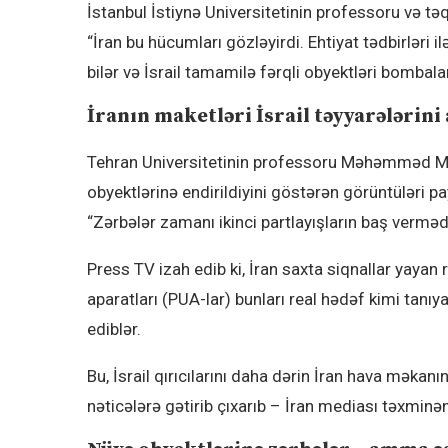
İstanbul İstiynə Universitetinin professoru və tə
“İran bu hücumları gözləyirdi. Ehtiyat tədbirləri i
bilər və İsrail tamamilə fərqli obyektləri bombalam
İranın maketləri İsrail təyyarələrini
Tehran Universitetinin professoru Məhəmməd Mara
obyektlərinə endirildiyini göstərən görüntüləri p
“Zərbələr zamanı ikinci partlayışların baş vermədi
Press TV izah edib ki, İran saxta siqnallar yayan 
aparatları (PUA-lar) bunları real hədəf kimi tanı
ediblər.
Bu, İsrail qırıcılarını daha dərin İran hava məkan
nəticələrə gətirib çıxarıb – İran mediası təxminən