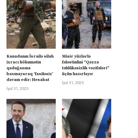
təhlükəsizlik zəmanətləri”: İran
əməliyyatı zəiflədikcə şima
ABŞ-la...
Qəzzadan qoşunlarını...
İyul 31, 2025
İyul 31, 2025
Kanadanın İsrailə silah
Misir yüzlərlə
ixracı hökumətin
fələstinlini “Qəzza
qadağasına
təhlükəsizlik vəzifələri”
baxmayaraq ‘fasiləsiz’
üçün hazırlayır
davam edir: Hesabat
İyul 31, 2025
İyul 31, 2025