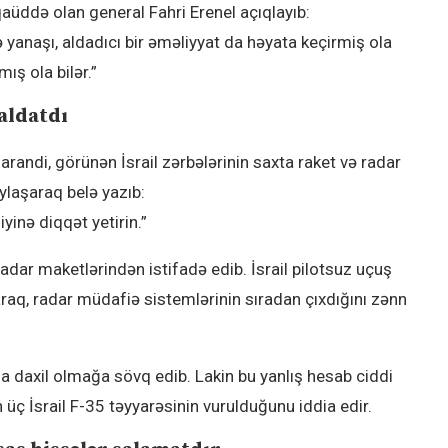
qaüddə olan general Fahri Erenel açıqlayıb:
lə yanaşı, aldadıcı bir əməliyyat da həyata keçirmiş ola
ış ola bilər.”
 aldatdı
ndi, görünən İsrail zərbələrinin saxta raket və radar
aylaşaraq belə yazıb:
yinə diqqət yetirin.”
radar maketlərindən istifadə edib. İsrail pilotsuz uçuş
yaraq, radar müdafiə sistemlərinin sıradan çıxdığını zənn
ına daxil olmağa sövq edib. Lakin bu yanlış hesab ciddi
 üç İsrail F-35 təyyarəsinin vurulduğunu iddia edir.