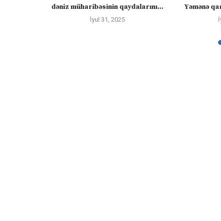
ayacaq” –
dəniz müharibəsinin qaydalarını...
Yəmənə qar
İyul 31, 2025
İ