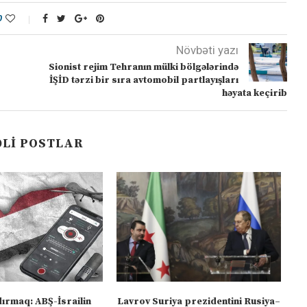
0
Növbəti yazı
Sionist rejim Tehranın mülki bölgələrində
İŞİD tərzi bir sıra avtomobil partlayışları
həyata keçirib
LI POSTLAR
dırmaq: ABŞ-İsrailin
Lavrov Suriya prezidentini Rusiya–
“M