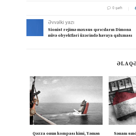
0 şərh
Əvvəlki yazı
Sionist rejimə məxsus qırıcıların Dimona
nüvə obyektləri üzərində havaya qalxması
ƏLAQƏ
ızlanmadan
Qəzza onun kompası kimi, Yəmən
Sənanı sın