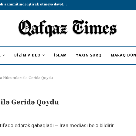
ükəsizlik zəmanətləri”: İran ABŞ-la...
R
BIZIM VIDEO
İSLAM
YAXIN ŞƏRQ
MARAQ DÜN
ma Hücumları ilə Geridə Qoydu
 ilə Geridə Qoydu
stifadə edərək qabaqladı – İran mediası belə bildirir.