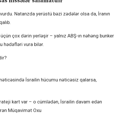
sas hissələr salamatdır
 vurdu. Natanzda yerüstü bəzi zədələr olsa da, İranın
alıb.
arı üçün çox dərin yerləşir – yalnız ABŞ-ın nəhəng bunker
hədəfləri vura bilər.
dir?
nəticəsində İsrailin hücumu nəticəsiz qalarsa,
trateji kart var – o cümlədən, İsrailin davam edən
dirən Müqavimət Oxu