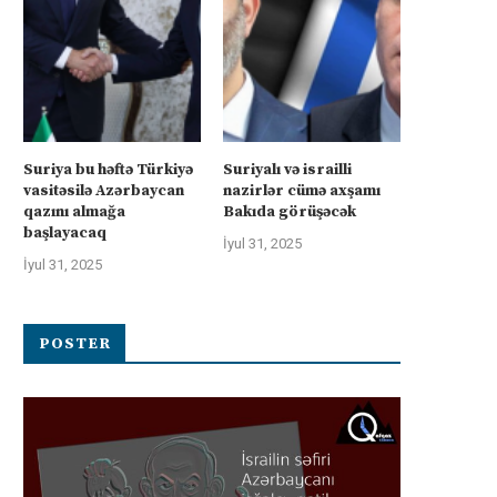
Suriya bu həftə Türkiyə
Suriyalı və israilli
vasitəsilə Azərbaycan
nazirlər cümə axşamı
qazını almağa
Bakıda görüşəcək
başlayacaq
İyul 31, 2025
İyul 31, 2025
POSTER