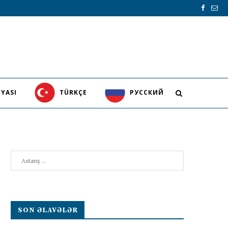
YASI
TÜRKÇE
PУССКИЙ
Search
SON ƏLAVƏLƏR