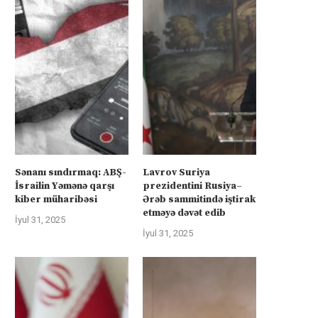
Sənanı sındırmaq: ABŞ-
Lavrov Suriya
İsrailin Yəmənə qarşı
prezidentini Rusiya–
kiber müharibəsi
Ərəb sammitində iştirak
etməyə dəvət edib
İyul 31, 2025
İyul 31, 2025