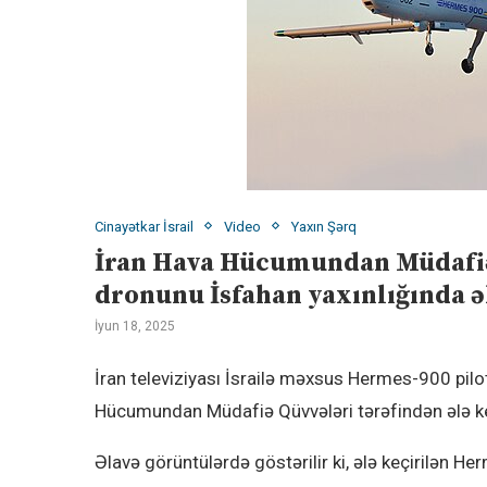
Cinayətkar İsrail
Video
Yaxın Şərq
İran Hava Hücumundan Müdafiə 
dronunu İsfahan yaxınlığında ə
İyun 18, 2025
İran televiziyası İsrailə məxsus Hermes-900 pilo
Hücumundan Müdafiə Qüvvələri tərəfindən ələ keç
Əlavə görüntülərdə göstərilir ki, ələ keçirilən H