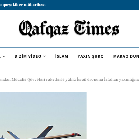
b sammitində iştirak etməyə dəvət...
R
BIZIM VIDEO
İSLAM
YAXIN ŞƏRQ
MARAQ DÜN
dan Müdafiə Qüvvələri raketlərlə yüklü İsrail dronunu İsfahan yaxınlığınd