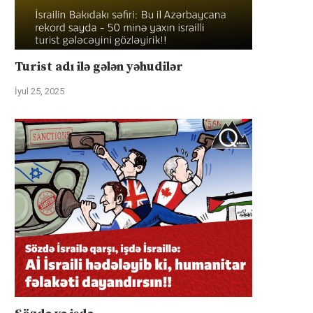
Turist adı ilə gələn yəhudilər
İyul 25, 2025