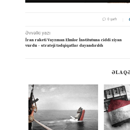
0 şərh
Əvvəlki yazı
İran raketi Vayzman Elmlər İnstitutuna ciddi ziyan
vurdu – strateji tədqiqatlar dayandırıldı
ƏLAQƏ