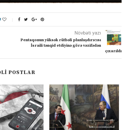
0
Növbəti yazı
Pentaqonun yüksək rütbəli planlaşdırıcısı
İsraili tənqid etdiyinə görə vəzifədən
çıxarıldı
LI POSTLAR