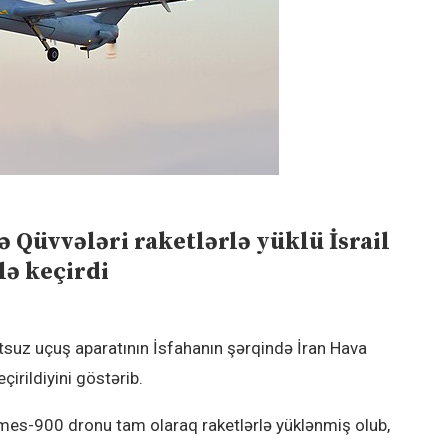
Qüvvələri raketlərlə yüklü İsrail
lə keçirdi
tsuz uçuş aparatının İsfahanın şərqində İran Hava
irildiyini göstərib.
ermes-900 dronu tam olaraq raketlərlə yüklənmiş olub,