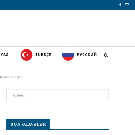
YASI
TÜRKÇE
PУССКИЙ
a ələ keçirdi
Search
SON ƏLAVƏLƏR