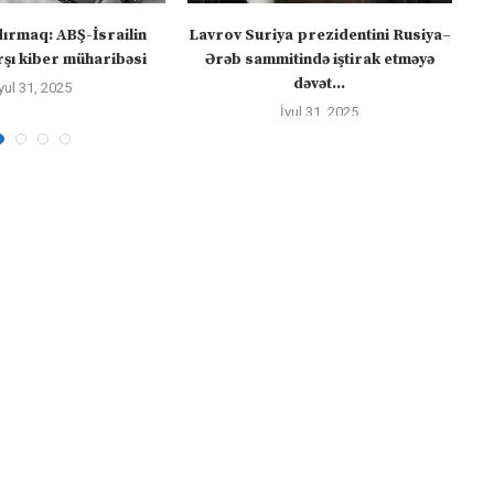
dırmaq: ABŞ-İsrailin
Lavrov Suriya prezidentini Rusiya–
“M
şı kiber müharibəsi
Ərəb sammitində iştirak etməyə
dəvət...
yul 31, 2025
İyul 31, 2025