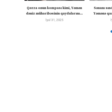
ızlanmadan
Qəzza onun kompası kimi, Yəmən
Sənanı sın
ayacaq” –
dəniz müharibəsinin qaydalarını...
Yəmənə qar
İyul 31, 2025
İ