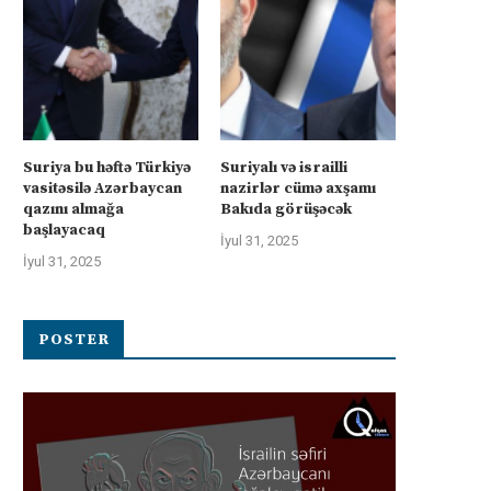
üharibəyə görə kompensasiya və
İsrail “Gideonun Arabalar
təhlükəsizlik zəmanətləri”: İran
əməliyyatı zəiflədikcə şima
ABŞ-la...
Qəzzadan qoşunlarını...
İyul 31, 2025
İyul 31, 2025
Suriya bu həftə Türkiyə
Suriyalı və israilli
vasitəsilə Azərbaycan
nazirlər cümə axşamı
qazını almağa
Bakıda görüşəcək
başlayacaq
İyul 31, 2025
İyul 31, 2025
POSTER