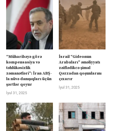
“Müharibəyə görə
İsrail “Gideonun
kompensasiya və
Arabaları” əməliyyatı
təhlükəsizlik
zəiflədikcə şimal
zəmanətləri”: İran ABŞ-
Qəzzadan qoşunlarını
la nüvə danışıqları üçün
çıxarır
şərtlər qoyur
İyul 31, 2025
İyul 31, 2025