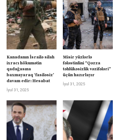
Kanadanın İsrailə silah
Misir yüzlərlə
ixracı hökumətin
fələstinlini “Qəzza
qadağasına
təhlükəsizlik vəzifələri”
baxmayaraq ‘fasiləsiz’
üçün hazırlayır
davam edir: Hesabat
İyul 31, 2025
İyul 31, 2025