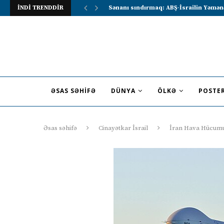
İNDİ TRENDDİR
Lavrov Suriya prezidentini Rusiya–Ərə
ƏSAS SƏHIFƏ
DÜNYA
ÖLKƏ
POSTE
Əsas səhifə
Cinayətkar İsrail
İran Hava Hücumun