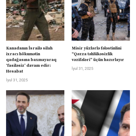
Kanadanın İsrailə silah
Misir yüzlərlə fələstinlini
ixracı hökumətin
“Qəzza təhlükəsizlik
qadağasına baxmayaraq
vəzifələri” üçün hazırlayır
‘fasiləsiz’ davam edir:
İyul 31, 2025
Hesabat
İyul 31, 2025