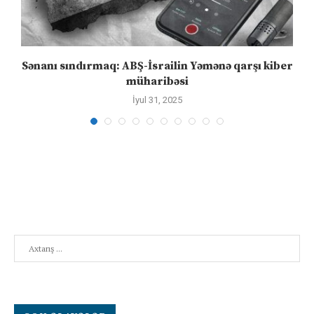
Sənanı sındırmaq: ABŞ-İsrailin Yəmənə qarşı kiber
müharibəsi
İyul 31, 2025
Search