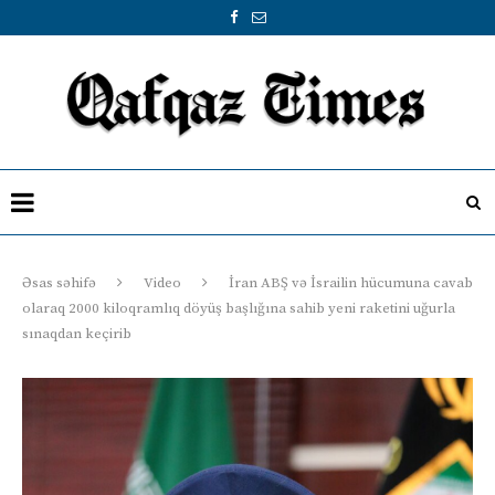
Əsas səhifə
Video
İran ABŞ və İsrailin hücumuna cavab
olaraq 2000 kiloqramlıq döyüş başlığına sahib yeni raketini uğurla
sınaqdan keçirib