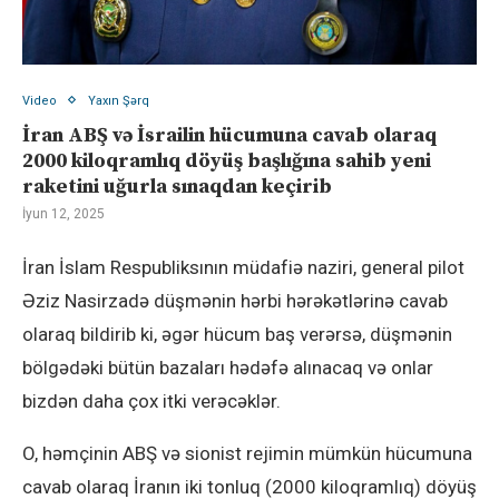
Video
Yaxın Şərq
İran ABŞ və İsrailin hücumuna cavab olaraq
2000 kiloqramlıq döyüş başlığına sahib yeni
raketini uğurla sınaqdan keçirib
İyun 12, 2025
İran İslam Respubliksının müdafiə naziri, general pilot
Əziz Nasirzadə düşmənin hərbi hərəkətlərinə cavab
olaraq bildirib ki, əgər hücum baş verərsə, düşmənin
bölgədəki bütün bazaları hədəfə alınacaq və onlar
bizdən daha çox itki verəcəklər.
O, həmçinin ABŞ və sionist rejimin mümkün hücumuna
cavab olaraq İranın iki tonluq (2000 kiloqramlıq) döyüş