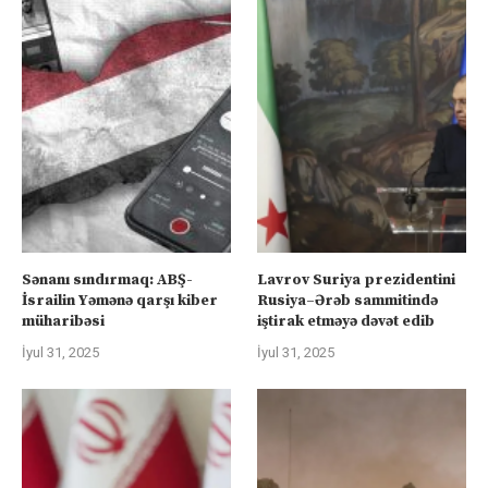
Sənanı sındırmaq: ABŞ-
Lavrov Suriya prezidentini
İsrailin Yəmənə qarşı kiber
Rusiya–Ərəb sammitində
müharibəsi
iştirak etməyə dəvət edib
İyul 31, 2025
İyul 31, 2025