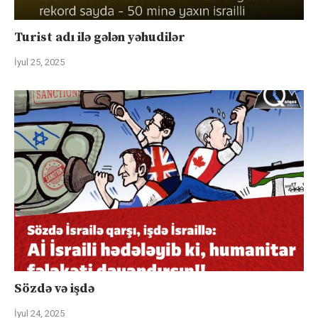
Turist adı ilə gələn yəhudilər
İyul 25, 2025
Sözdə və işdə
İyul 24, 2025