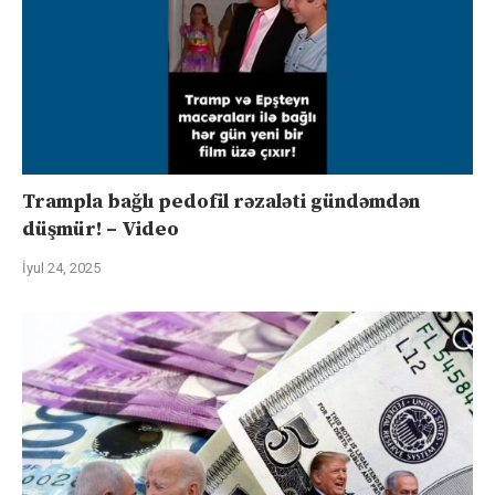
Trampla bağlı pedofil rəzaləti gündəmdən
düşmür! – Video
İyul 24, 2025