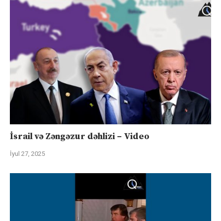
İsrail və Zəngəzur dəhlizi – Video
İyul 27, 2025