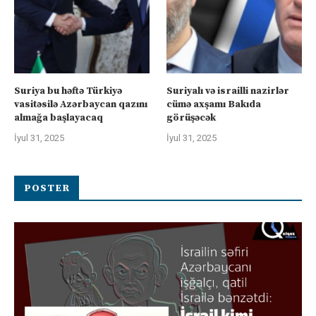
Suriya bu həftə Türkiyə
Suriyalı və israilli nazirlər
vasitəsilə Azərbaycan qazını
cümə axşamı Bakıda
almağa başlayacaq
görüşəcək
İyul 31, 2025
İyul 31, 2025
POSTER