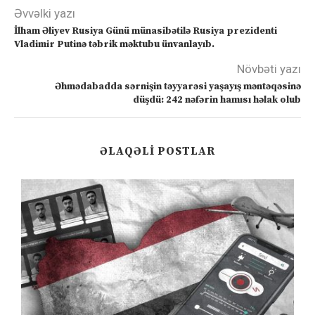
Əvvəlki yazı
İlham Əliyev Rusiya Günü münasibətilə Rusiya prezidenti
Vladimir Putinə təbrik məktubu ünvanlayıb.
Növbəti yazı
Əhmədabadda sərnişin təyyarəsi yaşayış məntəqəsinə
düşdü: 242 nəfərin hamısı həlak olub
ƏLAQƏLI POSTLAR