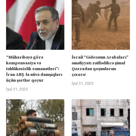
“Müharibəyə görə
İsrail “Gideonun Arabaları”
kompensasiya və
əməliyyatı zəiflədikcə şimal
təhlükəsizlik zəmanətləri”:
Qəzzadan qoşunlarını
İran ABŞ-la nüvə danışıqları
çıxarır
üçün şərtlər qoyur
İyul 31, 2025
İyul 31, 2025