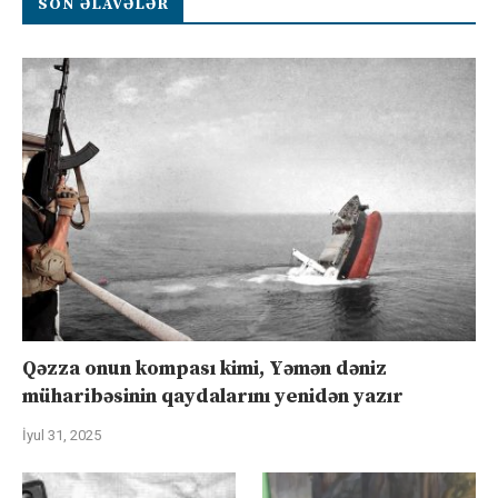
SON ƏLAVƏLƏR
Qəzza onun kompası kimi, Yəmən dəniz
müharibəsinin qaydalarını yenidən yazır
İyul 31, 2025