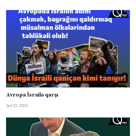
Avropa İsrailə qarşı
İyul 22, 2025