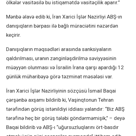
ölkələr vasitəsilə bu istiqamətdə vasitəçilik aparır.”
Mənbə əlavə edib ki, İran Xarici İşlər Nazirliyi ABŞ-ın
danışıqların bərpası ilə bağlı müraciətini nəzərdən
keçirir.
Danışıqların məqsədləri arasında sanksiyaların
qaldırılması, uranın zənginləşdirilmə səviyyəsinin
müəyyən olunması və İsrailin İrana qarşı apardığı 12
günlük müharibəyə görə təzminat məsələsi var.
İran Xarici İşlər Nazirliyinin sözçüsü İsmail Baqai
çərşənbə axşamı bildirib ki, Vaşinqtonun Tehran
tərəfindən görüş istənildiyi iddiası yalandır: “Biz ABŞ
tərəfinə heç bir görüş tələbi göndərməmişik,” – deyə
Baqai bildirib və ABŞ-ı “uğursuzluqlarını ört-basdır