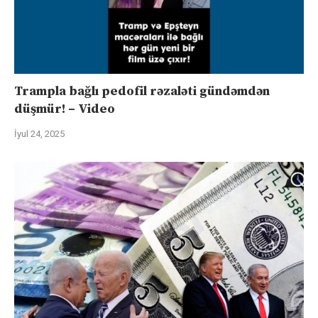
Trampla bağlı pedofil rəzaləti gündəmdən
düşmür! – Video
İyul 24, 2025