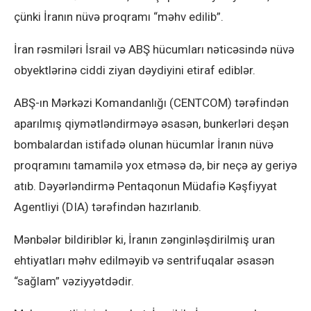
çünki İranın nüvə proqramı “məhv edilib”.
İran rəsmiləri İsrail və ABŞ hücumları nəticəsində nüvə
obyektlərinə ciddi ziyan dəydiyini etiraf ediblər.
ABŞ-ın Mərkəzi Komandanlığı (CENTCOM) tərəfindən
aparılmış qiymətləndirməyə əsasən, bunkerləri deşən
bombalardan istifadə olunan hücumlar İranın nüvə
proqramını tamamilə yox etməsə də, bir neçə ay geriyə
atıb. Dəyərləndirmə Pentaqonun Müdafiə Kəşfiyyat
Agentliyi (DIA) tərəfindən hazırlanıb.
Mənbələr bildiriblər ki, İranın zənginləşdirilmiş uran
ehtiyatları məhv edilməyib və sentrifuqalar əsasən
“sağlam” vəziyyətdədir.