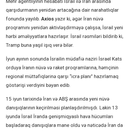
Mehr agentliyinin hesabatı İsrail ilə İran arasında
qarşıdurmanın yenidən artacağına dair narahatlıqlar
fonunda yayılıb.
Axios
yazır ki, əgər İran nüvə
proqramını yenidən aktivləşdirməyə çalışsa, İsrail yeni
hərbi əməliyyatlara hazırlaşır. İsrail rəsmiləri bildirib ki,
Tramp buna yaşıl işıq verə bilər.
İyun ayının sonunda İsrailin müdafiə naziri İsrael Kats
orduya İranın nüvə və raket proqramlarına, həmçinin
regional müttəfiqlərinə qarşı “icra planı” hazırlamaq
göstərişi verdiyini bəyan edib.
15 iyun tarixində İran və ABŞ arasında yeni nüvə
danışıqlarının keçirilməsi planlaşdırılmışdı. Lakin 13
iyunda İsrail İranda genişmiqyaslı hava hücumları
başladaraq danışıqlara mane oldu və nəticədə İran da