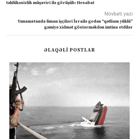
təhlükəsizlik müşaviri ilə görüşüb: Hesabat
Növbəti yazı
Yunanıstanda liman işçiləri İsrailə gedən “qətliam yüklü”
gəmiyə xidmət göstərməkdən imtina etdilər
ƏLAQƏLI POSTLAR