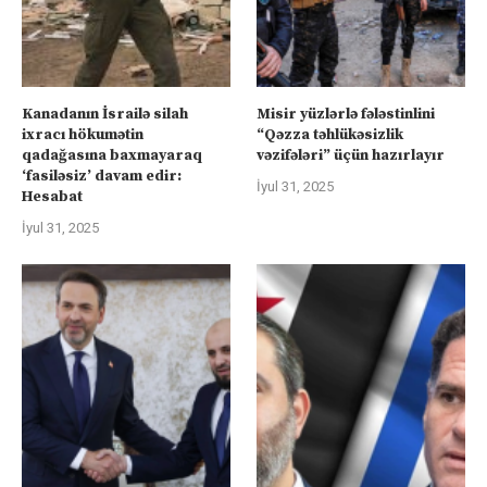
Kanadanın İsrailə silah
Misir yüzlərlə fələstinlini
ixracı hökumətin
“Qəzza təhlükəsizlik
qadağasına baxmayaraq
vəzifələri” üçün hazırlayır
‘fasiləsiz’ davam edir:
İyul 31, 2025
Hesabat
İyul 31, 2025