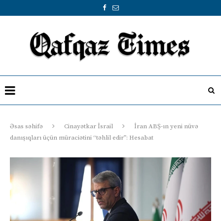
Əsas səhifə
Cinayətkar İsrail
İran ABŞ-ın yeni nüvə
danışıqları üçün müraciətini “təhlil edir”: Hesabat