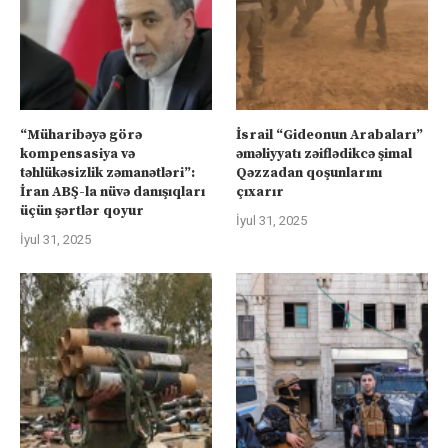
“Müharibəyə görə
İsrail “Gideonun Arabaları”
kompensasiya və
əməliyyatı zəiflədikcə şimal
təhlükəsizlik zəmanətləri”:
Qəzzadan qoşunlarını
İran ABŞ-la nüvə danışıqları
çıxarır
üçün şərtlər qoyur
İyul 31, 2025
İyul 31, 2025