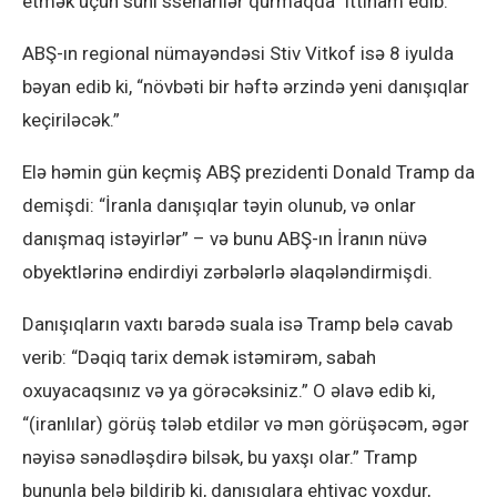
etmək üçün süni ssenarilər qurmaqda” ittiham edib.
ABŞ-ın regional nümayəndəsi Stiv Vitkof isə 8 iyulda
bəyan edib ki, “növbəti bir həftə ərzində yeni danışıqlar
keçiriləcək.”
Elə həmin gün keçmiş ABŞ prezidenti Donald Tramp da
demişdi: “İranla danışıqlar təyin olunub, və onlar
danışmaq istəyirlər” – və bunu ABŞ-ın İranın nüvə
obyektlərinə endirdiyi zərbələrlə əlaqələndirmişdi.
Danışıqların vaxtı barədə suala isə Tramp belə cavab
verib: “Dəqiq tarix demək istəmirəm, sabah
oxuyacaqsınız və ya görəcəksiniz.” O əlavə edib ki,
“(iranlılar) görüş tələb etdilər və mən görüşəcəm, əgər
nəyisə sənədləşdirə bilsək, bu yaxşı olar.” Tramp
bununla belə bildirib ki, danışıqlara ehtiyac yoxdur,