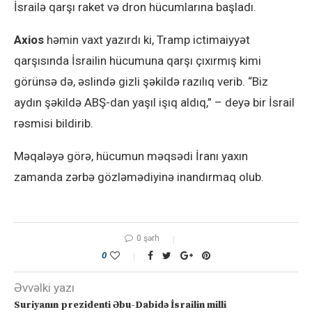
İsrailə qarşı raket və dron hücumlarına başladı.
Axios
həmin vaxt yazırdı ki, Tramp ictimaiyyət
qarşısında İsrailin hücumuna qarşı çıxırmış kimi
görünsə də, əslində gizli şəkildə razılıq verib. “Biz
aydın şəkildə ABŞ-dan yaşıl işıq aldıq,” – deyə bir İsrail
rəsmisi bildirib.
Məqaləyə görə, hücumun məqsədi İranı yaxın
zamanda zərbə gözləmədiyinə inandırmaq olub.
0 şərh
0
Əvvəlki yazı
Suriyanın prezidenti Əbu-Dabidə İsrailin milli