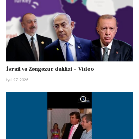
İsrail və Zəngəzur dəhlizi – Video
İyul 27, 2025