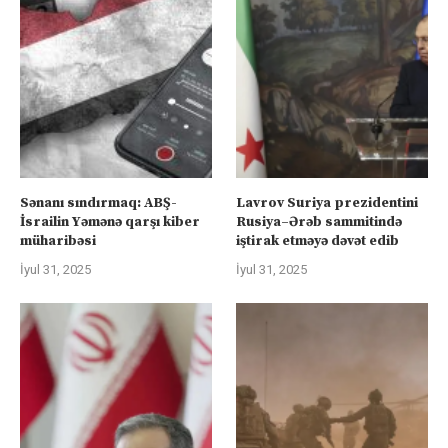
Sənanı sındırmaq: ABŞ-
Lavrov Suriya prezidentini
İsrailin Yəmənə qarşı kiber
Rusiya–Ərəb sammitində
müharibəsi
iştirak etməyə dəvət edib
İyul 31, 2025
İyul 31, 2025