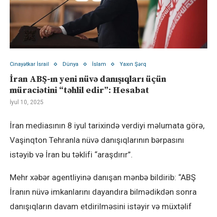
Cinayətkar İsrail
Dünya
İslam
Yaxın Şərq
İran ABŞ-ın yeni nüvə danışıqları üçün
müraciətini “təhlil edir”: Hesabat
İyul 10, 2025
İran mediasının 8 iyul tarixində verdiyi məlumata görə,
Vaşinqton Tehranla nüvə danışıqlarının bərpasını
istəyib və İran bu təklifi “araşdırır”.
Mehr xəbər agentliyinə danışan mənbə bildirib: “ABŞ
İranın nüvə imkanlarını dayandıra bilmədikdən sonra
danışıqların davam etdirilməsini istəyir və müxtəlif