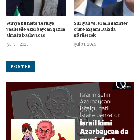
Suriya bu həftə Türkiyə
Suriyalı və israilli nazirlər
vasitəsilə Azərbaycan qazını
cümə axşamı Bakıda
almağa başlayacaq
görüşəcək
İyul 31, 2025
İyul 31, 2025
POSTER