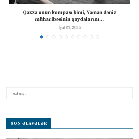
n
Qəzza onun kompası kimi, Yəmən dəniz
S
müharibəsinin qaydalarını...
İyul 31, 2025
Search
SON ƏLAVƏLƏR