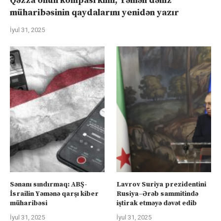
Qəzza onun kompası kimi, Yəmən dəniz
müharibəsinin qaydalarını yenidən yazır
İyul 31, 2025
Sənanı sındırmaq: ABŞ-
Lavrov Suriya prezidentini
İsrailin Yəmənə qarşı kiber
Rusiya–Ərəb sammitində
müharibəsi
iştirak etməyə dəvət edib
İyul 31, 2025
İyul 31, 2025