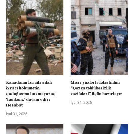
Kanadanın İsrailə silah
Misir yüzlərlə fələstinlini
ixracı hökumətin
“Qəzza təhlükəsizlik
qadağasına baxmayaraq
vəzifələri” üçün hazırlayır
‘fasiləsiz’ davam edir:
İyul 31, 2025
Hesabat
İyul 31, 2025