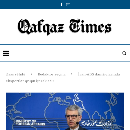
Əsas səhifə
Redaktor seçimi
İran-ABŞ danışıqlarında
ekspertlər qrupu iştirak edir