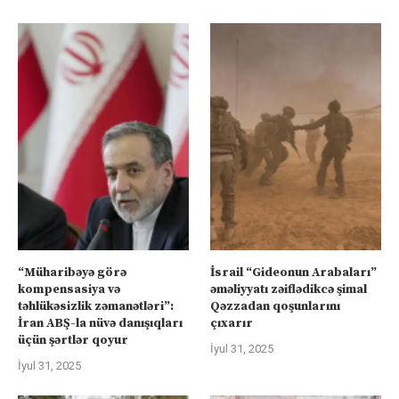
“Müharibəyə görə
İsrail “Gideonun Arabaları”
kompensasiya və
əməliyyatı zəiflədikcə şimal
təhlükəsizlik zəmanətləri”:
Qəzzadan qoşunlarını
İran ABŞ-la nüvə danışıqları
çıxarır
üçün şərtlər qoyur
İyul 31, 2025
İyul 31, 2025