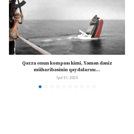
n
Qəzza onun kompası kimi, Yəmən dəniz
S
müharibəsinin qaydalarını...
İyul 31, 2025