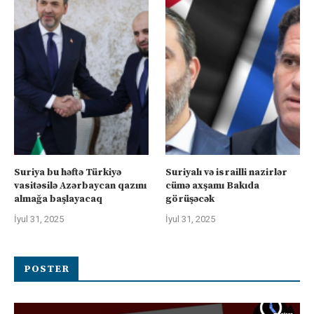
Suriya bu həftə Türkiyə
Suriyalı və israilli nazirlər
vasitəsilə Azərbaycan qazını
cümə axşamı Bakıda
almağa başlayacaq
görüşəcək
İyul 31, 2025
İyul 31, 2025
POSTER