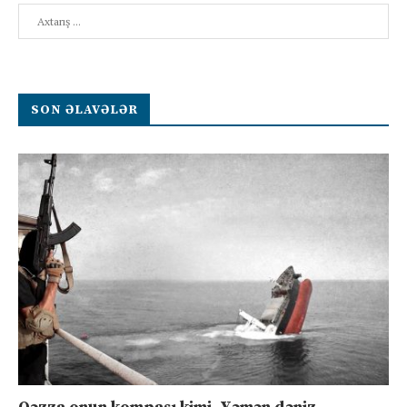
Search
SON ƏLAVƏLƏR