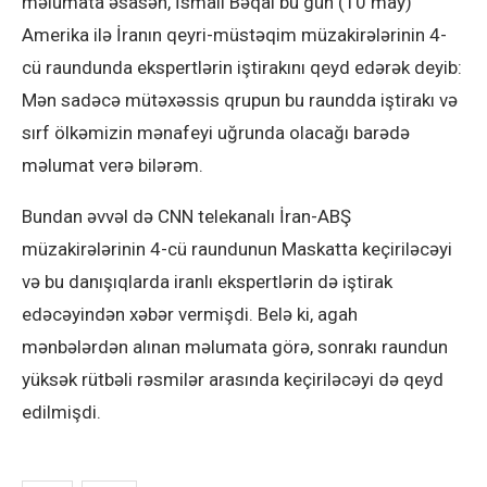
məlumata əsasən, İsmail Bəqai bu gün (10 may)
Amerika ilə İranın qeyri-müstəqim müzakirələrinin 4-
cü raundunda ekspertlərin iştirakını qeyd edərək deyib:
Mən sadəcə mütəxəssis qrupun bu raundda iştirakı və
sırf ölkəmizin mənafeyi uğrunda olacağı barədə
məlumat verə bilərəm.
Bundan əvvəl də CNN telekanalı İran-ABŞ
müzakirələrinin 4-cü raundunun Maskatta keçiriləcəyi
və bu danışıqlarda iranlı ekspertlərin də iştirak
edəcəyindən xəbər vermişdi. Belə ki, agah
mənbələrdən alınan məlumata görə, sonrakı raundun
yüksək rütbəli rəsmilər arasında keçiriləcəyi də qeyd
edilmişdi.