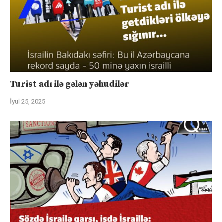
Turist adı ilə gələn yəhudilər
İyul 25, 2025