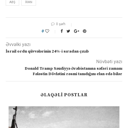
ABŞ
IRAN
0 şərh
0
Əvvəlki yazı
İsrail ordu qüvvələrinin 24%-i sıradan çıxıb
Növbəti yazı
Donald Tramp Səudiyyə Ərəbistanına səfəri zamanı
Fələstin Dövlətini rəsmi tanıdığını elan edə bilər
ƏLAQƏLI POSTLAR