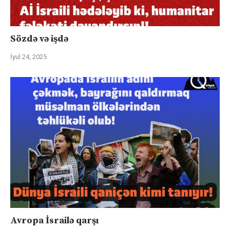
Sözdə və işdə
İyul 24, 2025
Avropa İsrailə qarşı