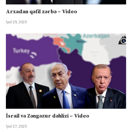
Arxadan qəfil zərbə – Video
İyul 29, 2025
İsrail və Zəngəzur dəhlizi – Video
İyul 27, 2025