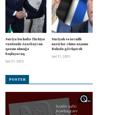
Suriya bu həftə Türkiyə
Suriyalı və israilli
vasitəsilə Azərbaycan
nazirlər cümə axşamı
qazını almağa
Bakıda görüşəcək
başlayacaq
İyul 31, 2025
İyul 31, 2025
POSTER