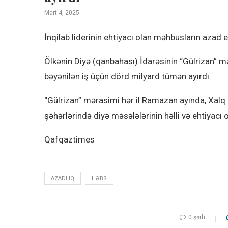
Mart 4, 2025
İnqilab liderinin ehtiyacı olan məhbusların azad 
Ölkənin Diyə (qanbahası) İdarəsinin “Gülrizan” mə
bəyənilən iş üçün dörd milyard tümən ayırdı.
“Gülrizan” mərasimi hər il Ramazan ayında, Xalq 
şəhərlərində diyə məsələlərinin həlli və ehtiyacı 
Qafqaztimes
AZADLIQ
HƏBS
0 şərh