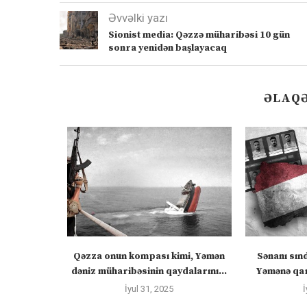
Əvvəlki yazı
Sionist media: Qəzzə müharibəsi 10 gün
sonra yenidən başlayacaq
ƏLAQƏ
 “silahları
Qəzza onun kompası kimi, Yəmən
Sənanı sın
zadakı...
dəniz müharibəsinin qaydalarını...
Yəmənə qar
İyul 31, 2025
İ