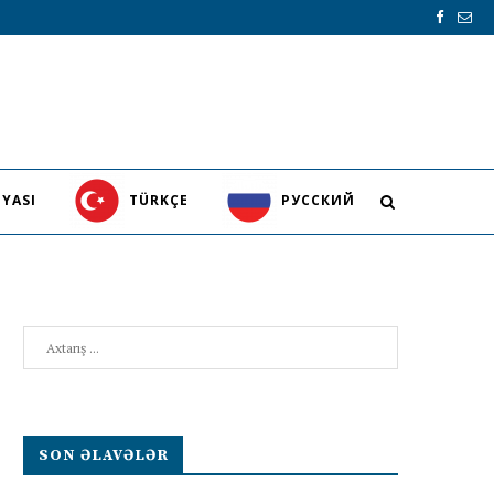
YASI
TÜRKÇE
PУССКИЙ
Search
SON ƏLAVƏLƏR