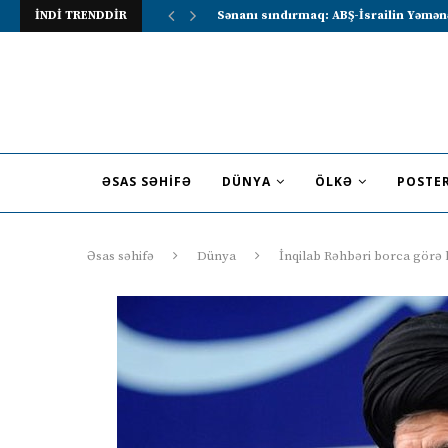
İNDİ TRENDDİR
Lavrov Suriya prezidentini Rusiya–Ərə
ƏSAS SƏHIFƏ
DÜNYA
ÖLKƏ
POSTE
Əsas səhifə
Dünya
İnqilab Rəhbəri borca görə 