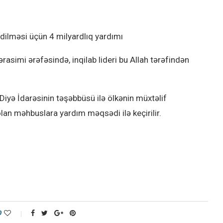
edilməsi üçün 4 milyardlıq yardımı
rasimi ərəfəsində, inqilab lideri bu Allah tərəfindən
Diyə İdarəsinin təşəbbüsü ilə ölkənin müxtəlif
olan məhbuslara yardım məqsədi ilə keçirilir.
0