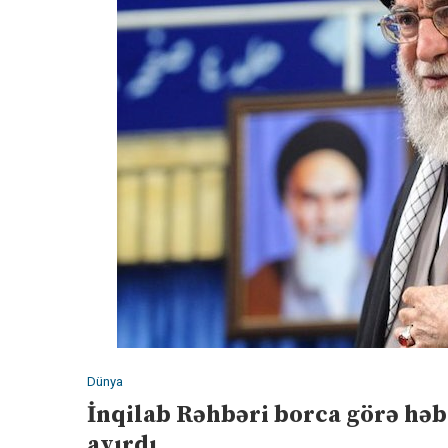
Dünya
İnqilab Rəhbəri borca görə həb
ayırdı