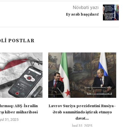
Növbəti yazı
Ey ərəb başçıları!
LI POSTLAR
dırmaq: ABŞ-İsrailin
Lavrov Suriya prezidentini Rusiya–
“M
şı kiber müharibəsi
Ərəb sammitində iştirak etməyə
dəvət...
yul 31, 2025
İyul 31, 2025