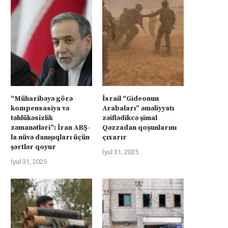
“Müharibəyə görə
İsrail “Gideonun
kompensasiya və
Arabaları” əməliyyatı
təhlükəsizlik
zəiflədikcə şimal
zəmanətləri”: İran ABŞ-
Qəzzadan qoşunlarını
la nüvə danışıqları üçün
çıxarır
şərtlər qoyur
İyul 31, 2025
İyul 31, 2025
üharibəyə görə kompensasiya və
Kanadanın İsrailə silah ixra
təhlükəsizlik zəmanətləri”: İran
hökumətin qadağasına baxma
ABŞ-la...
‘fasiləsiz’...
İyul 31, 2025
İyul 31, 2025