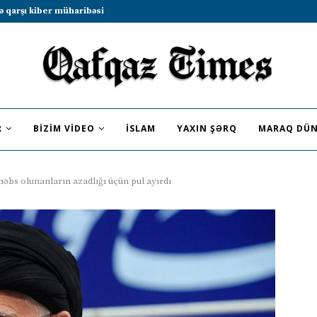
b sammitində iştirak etməyə dəvət...
R
BIZIM VIDEO
İSLAM
YAXIN ŞƏRQ
MARAQ DÜN
həbs olunanların azadlığı üçün pul ayırdı