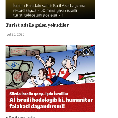
Turist adı ilə gələn yəhudilər
İyul 25, 2025