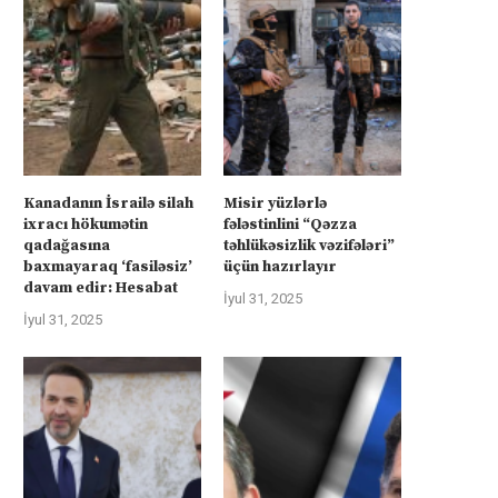
Kanadanın İsrailə silah
Misir yüzlərlə
ixracı hökumətin
fələstinlini “Qəzza
qadağasına
təhlükəsizlik vəzifələri”
baxmayaraq ‘fasiləsiz’
üçün hazırlayır
davam edir: Hesabat
İyul 31, 2025
İyul 31, 2025