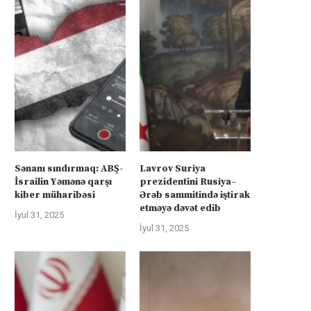
Sənanı sındırmaq: ABŞ-
Lavrov Suriya
İsrailin Yəmənə qarşı
prezidentini Rusiya–
kiber müharibəsi
Ərəb sammitində iştirak
etməyə dəvət edib
İyul 31, 2025
İyul 31, 2025