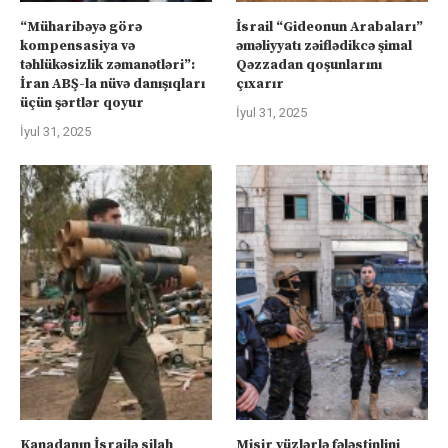
“Müharibəyə görə
İsrail “Gideonun Arabaları”
kompensasiya və
əməliyyatı zəiflədikcə şimal
təhlükəsizlik zəmanətləri”:
Qəzzadan qoşunlarını
İran ABŞ-la nüvə danışıqları
çıxarır
üçün şərtlər qoyur
İyul 31, 2025
İyul 31, 2025
Kanadanın İsrailə silah
Misir yüzlərlə fələstinlini