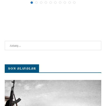
Search
SON ƏLAVƏLƏR