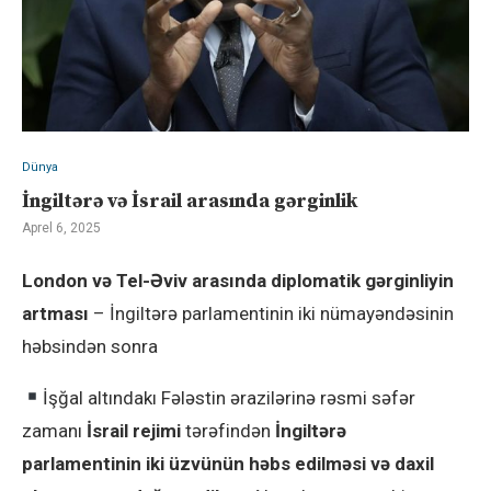
Dünya
İngiltərə və İsrail arasında gərginlik
Aprel 6, 2025
London və Tel-Əviv arasında diplomatik gərginliyin
artması
– İngiltərə parlamentinin iki nümayəndəsinin
həbsindən sonra
İşğal altındakı Fələstin ərazilərinə rəsmi səfər
zamanı
İsrail rejimi
tərəfindən
İngiltərə
parlamentinin iki üzvünün həbs edilməsi və daxil