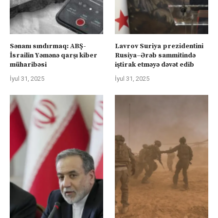
Sənanı sındırmaq: ABŞ-
Lavrov Suriya prezidentini
İsrailin Yəmənə qarşı kiber
Rusiya–Ərəb sammitində
müharibəsi
iştirak etməyə dəvət edib
İyul 31, 2025
İyul 31, 2025