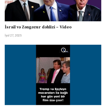
İsrail və Zəngəzur dəhlizi – Video
İyul 27, 2025