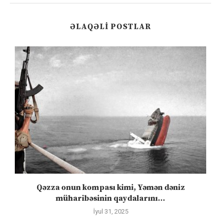
ƏLAQƏLI POSTLAR
”
Qəzza onun kompası kimi, Yəmən dəniz
S
müharibəsinin qaydalarını...
İyul 31, 2025