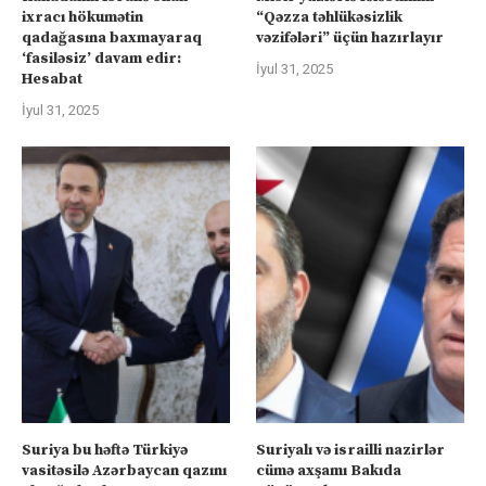
ixracı hökumətin
“Qəzza təhlükəsizlik
qadağasına baxmayaraq
vəzifələri” üçün hazırlayır
‘fasiləsiz’ davam edir:
İyul 31, 2025
Hesabat
İyul 31, 2025
Suriya bu həftə Türkiyə
Suriyalı və israilli nazirlər
vasitəsilə Azərbaycan qazını
cümə axşamı Bakıda