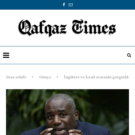
Əsas səhifə
Dünya
İngiltərə və İsrail arasında gərginlik