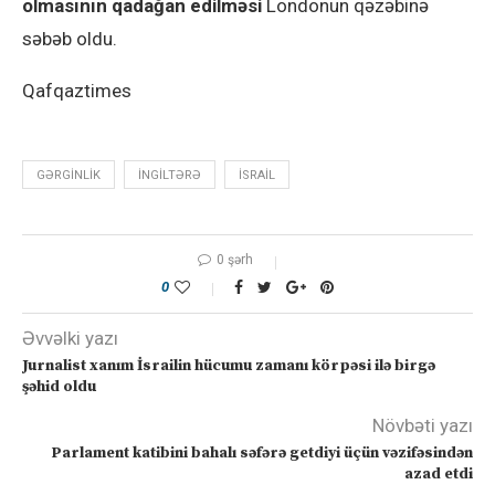
olmasının qadağan edilməsi
Londonun qəzəbinə
səbəb oldu.
Qafqaztimes
GƏRGINLIK
İNGILTƏRƏ
İSRAIL
0 şərh
0
Əvvəlki yazı
Jurnalist xanım İsrailin hücumu zamanı körpəsi ilə birgə
şəhid oldu
Növbəti yazı
Parlament katibini bahalı səfərə getdiyi üçün vəzifəsindən
azad etdi