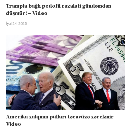
Trampla bağlı pedofil rəzaləti gündəmdən
düşmür! – Video
İyul 24, 2025
Amerika xalqının pulları təcavüzə xərclənir –
Video