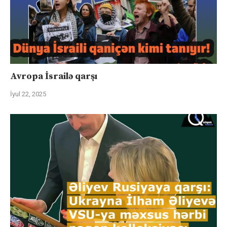
Avropa İsrailə qarşı
İyul 22, 2025