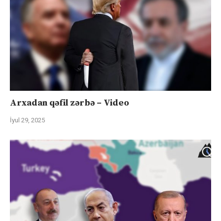
Arxadan qəfil zərbə – Video
İyul 29, 2025