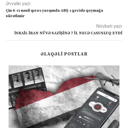
Əvvəlki yazı
Çin 6-cı nəsil qırıcı yarışında ABŞ-ı geridə qoymağa
sürətlənir
Növbəti yazı
İSRAİL İRAN NÜVƏ SAZİŞİNƏ 7 İL NECƏ CASUSLUQ ETDİ
ƏLAQƏLI POSTLAR