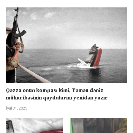
Qəzza onun kompası kimi, Yəmən dəniz
müharibəsinin qaydalarını yenidən yazır
İyul 31, 2025