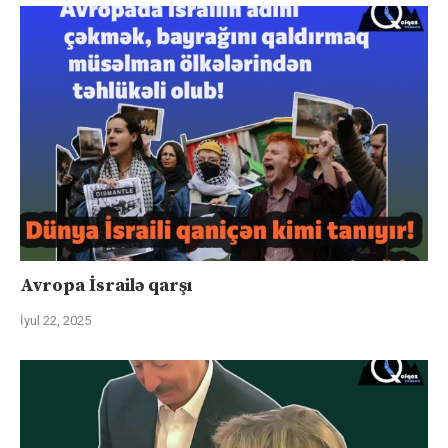
Avropa İsrailə qarşı
İyul 22, 2025