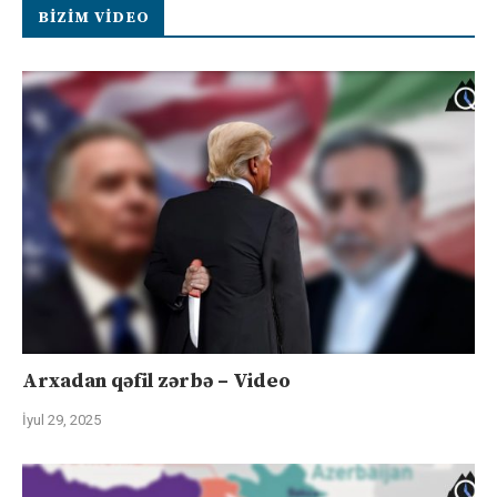
BIZIM VIDEO
Arxadan qəfil zərbə – Video
İyul 29, 2025