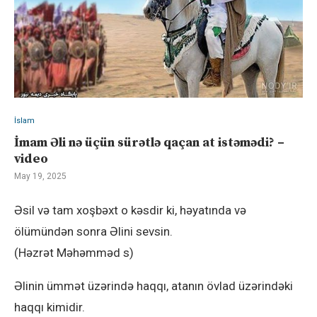
İslam
İmam Əli nə üçün sürətlə qaçan at istəmədi? –
video
May 19, 2025
Əsil və tam xoşbəxt o kəsdir ki, həyatında və
ölümündən sonra Əlini sevsin.
(Həzrət Məhəmməd s)
Əlinin ümmət üzərində haqqı, atanın övlad üzərindəki
haqqı kimidir.