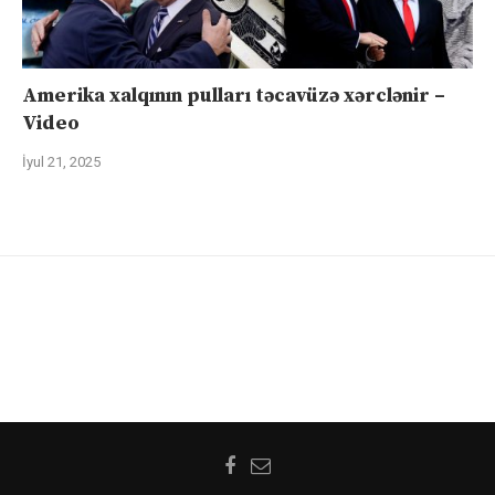
Amerika xalqının pulları təcavüzə xərclənir –
Video
İyul 21, 2025