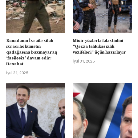
Kanadanın İsrailə silah
Misir yüzlərlə fələstinlini
ixracı hökumətin
“Qəzza təhlükəsizlik
qadağasına baxmayaraq
vəzifələri” üçün hazırlayır
‘fasiləsiz’ davam edir:
İyul 31, 2025
Hesabat
İyul 31, 2025