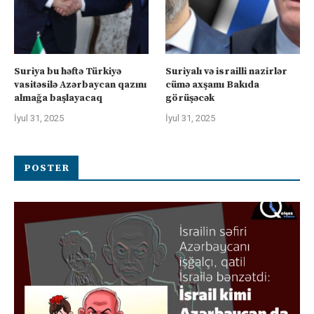
Suriya bu həftə Türkiyə
Suriyalı və israilli nazirlər
vasitəsilə Azərbaycan qazını
cümə axşamı Bakıda
almağa başlayacaq
görüşəcək
İyul 31, 2025
İyul 31, 2025
POSTER