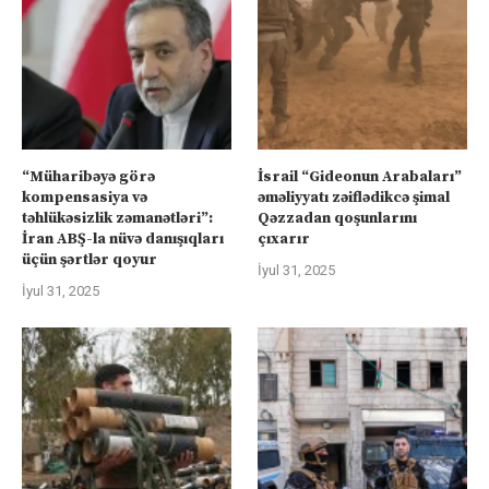
“Müharibəyə görə
İsrail “Gideonun Arabaları”
kompensasiya və
əməliyyatı zəiflədikcə şimal
təhlükəsizlik zəmanətləri”:
Qəzzadan qoşunlarını
İran ABŞ-la nüvə danışıqları
çıxarır
üçün şərtlər qoyur
İyul 31, 2025
İyul 31, 2025