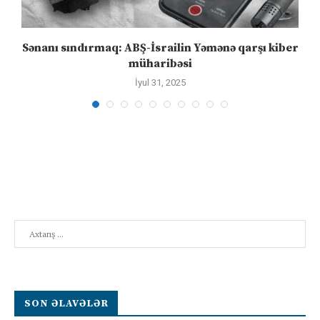
..
Sənanı sındırmaq: ABŞ-İsrailin Yəmənə qarşı kiber
müharibəsi
İyul 31, 2025
Search
SON ƏLAVƏLƏR