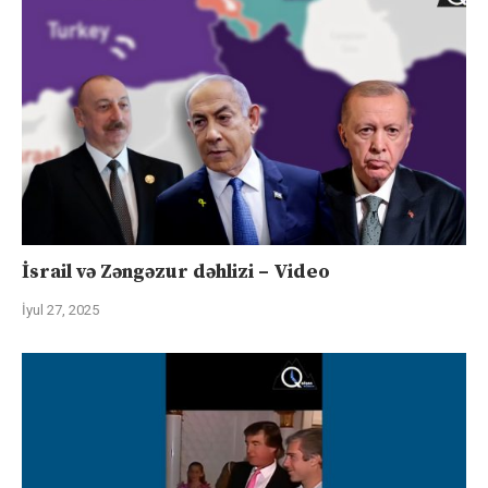
İsrail və Zəngəzur dəhlizi – Video
İyul 27, 2025