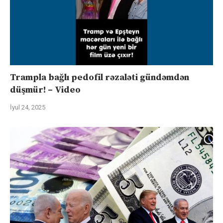
Trampla bağlı pedofil rəzaləti gündəmdən
düşmür! – Video
İyul 24, 2025