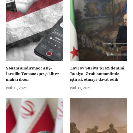
Sənanı sındırmaq: ABŞ-
Lavrov Suriya prezidentini
İsrailin Yəmənə qarşı kiber
Rusiya–Ərəb sammitində
müharibəsi
iştirak etməyə dəvət edib
İyul 31, 2025
İyul 31, 2025