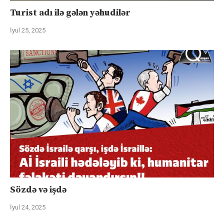
Turist adı ilə gələn yəhudilər
İyul 25, 2025
Sözdə və işdə
İyul 24, 2025