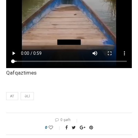
Qafqaztimes
AT
ƏLI
0 şərh
0