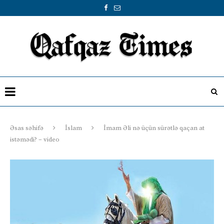
Əsas səhifə
İslam
İmam Əli nə üçün sürətlə qaçan at
istəmədi? – video