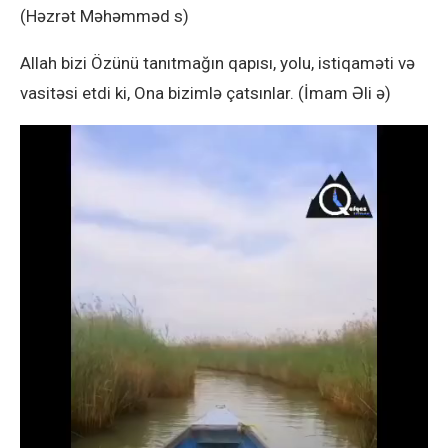
(Həzrət Məhəmməd s)
Allah bizi Özünü tanıtmağın qapısı, yolu, istiqaməti və
vasitəsi etdi ki, Ona bizimlə çatsınlar. (İmam Əli ə)