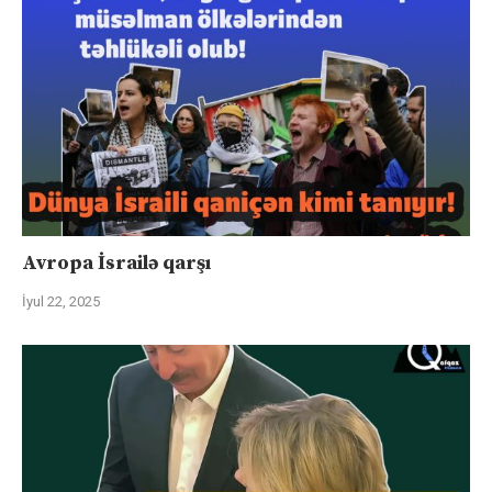
Avropa İsrailə qarşı
İyul 22, 2025