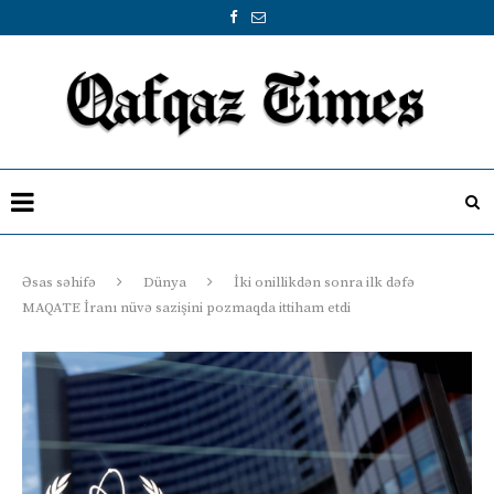
Əsas səhifə
Dünya
İki onillikdən sonra ilk dəfə
MAQATE İranı nüvə sazişini pozmaqda ittiham etdi