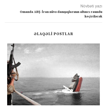
Növbəti yazı
Omanda ABŞ-İran nüvə danışıqlarının altıncı raundu
keçiriləcək
ƏLAQƏLI POSTLAR