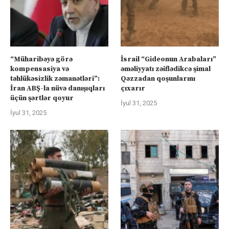
“Müharibəyə görə
İsrail “Gideonun Arabaları”
kompensasiya və
əməliyyatı zəiflədikcə şimal
təhlükəsizlik zəmanətləri”:
Qəzzadan qoşunlarını
İran ABŞ-la nüvə danışıqları
çıxarır
üçün şərtlər qoyur
İyul 31, 2025
İyul 31, 2025