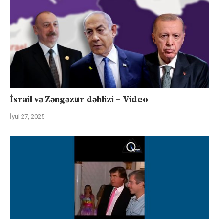
İsrail və Zəngəzur dəhlizi – Video
İyul 27, 2025