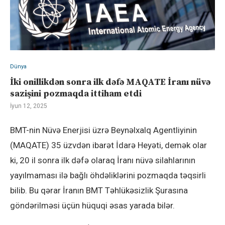
Dünya
İki onillikdən sonra ilk dəfə MAQATE İranı nüvə
sazişini pozmaqda ittiham etdi
İyun 12, 2025
BMT-nin Nüvə Enerjisi üzrə Beynəlxalq Agentliyinin
(MAQATE) 35 üzvdən ibarət İdarə Heyəti, demək olar
ki, 20 il sonra ilk dəfə olaraq İranı nüvə silahlarının
yayılmaması ilə bağlı öhdəliklərini pozmaqda təqsirli
bilib. Bu qərar İranın BMT Təhlükəsizlik Şurasına
göndərilməsi üçün hüquqi əsas yarada bilər.