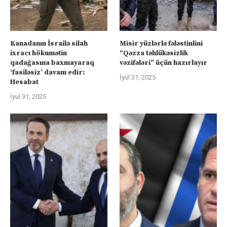
Kanadanın İsrailə silah
Misir yüzlərlə fələstinlini
ixracı hökumətin
“Qəzza təhlükəsizlik
qadağasına baxmayaraq
vəzifələri” üçün hazırlayır
‘fasiləsiz’ davam edir:
İyul 31, 2025
Hesabat
İyul 31, 2025