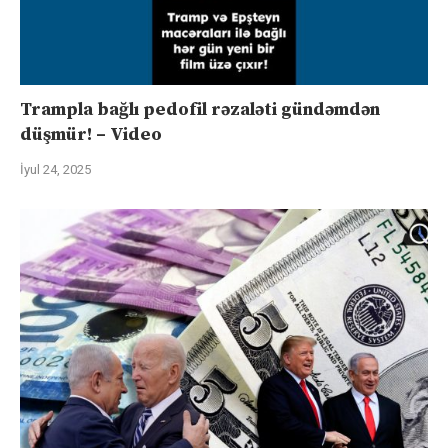
Trampla bağlı pedofil rəzaləti gündəmdən
düşmür! – Video
İyul 24, 2025