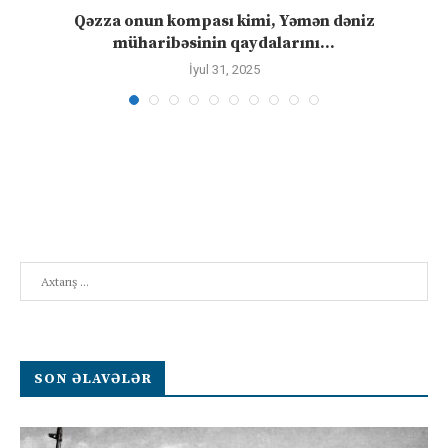
”
Qəzza onun kompası kimi, Yəmən dəniz
S
müharibəsinin qaydalarını...
İyul 31, 2025
Search
SON ƏLAVƏLƏR