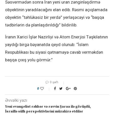
Səsvermədən sonra İran yeni uran zənginləşdirmə
obyektinin yaradılacağını elan edib. Rəsmi açıqlamada
obyektin “təhlükəsiz bir yerdə” yerləşəcəyi və “başqa
tədbirlərin də planlaşdırıldığı” bildirilib.
İranın Xarici İşlər Nazirliyi və Atom Enerjisi Təşkilatının
yaydığı birgə bəyanatda qeyd olunub: “İslam
Respublikası bu siyasi qətnaməyə cavab verməkdən
başqa çıxış yolu görmür.”
0 şərh
0
Əvvəlki yazı
Yeni evangelist rəhbər və ravvin Şaraa ilə görüşdü,
İsraillə sülh perspektivlərini müzakirə etdilər