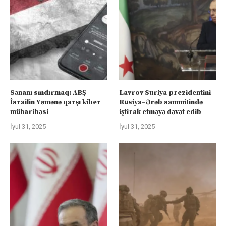
Sənanı sındırmaq: ABŞ-
Lavrov Suriya prezidentini
İsrailin Yəmənə qarşı kiber
Rusiya–Ərəb sammitində
müharibəsi
iştirak etməyə dəvət edib
İyul 31, 2025
İyul 31, 2025