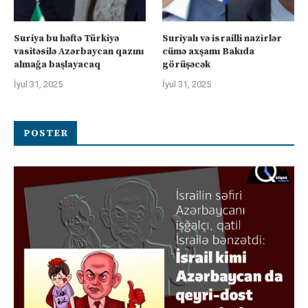
Suriya bu həftə Türkiyə
Suriyalı və israilli nazirlər
vasitəsilə Azərbaycan qazını
cümə axşamı Bakıda
almağa başlayacaq
görüşəcək
İyul 31, 2025
İyul 31, 2025
POSTER