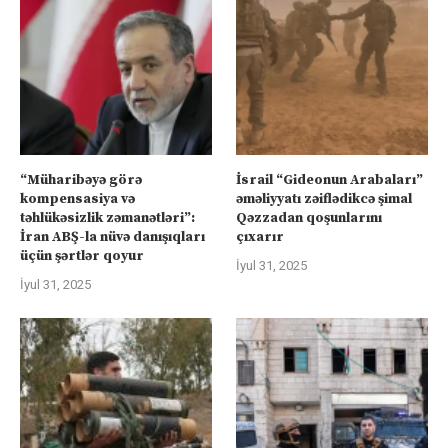
“Müharibəyə görə
İsrail “Gideonun Arabaları”
kompensasiya və
əməliyyatı zəiflədikcə şimal
təhlükəsizlik zəmanətləri”:
Qəzzadan qoşunlarını
İran ABŞ-la nüvə danışıqları
çıxarır
üçün şərtlər qoyur
İyul 31, 2025
İyul 31, 2025