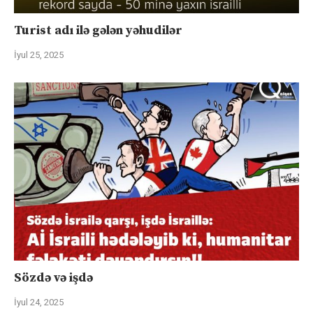
Turist adı ilə gələn yəhudilər
İyul 25, 2025
Sözdə və işdə
İyul 24, 2025