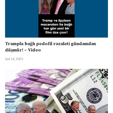
Trampla bağlı pedofil rəzaləti gündəmdən
düşmür! – Video
İyul 24, 2025