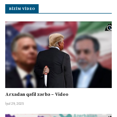
BIZIM VIDEO
Arxadan qəfil zərbə – Video
İyul 29, 2025