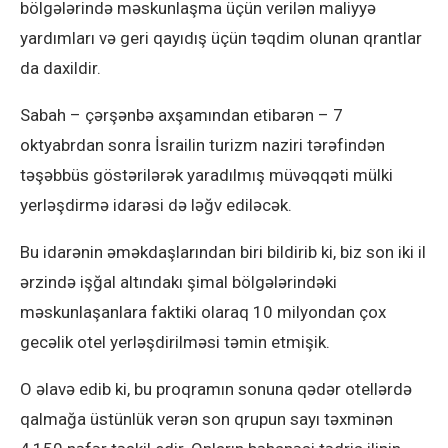
bölgələrində məskunlaşma üçün verilən maliyyə
yardımları və geri qayıdış üçün təqdim olunan qrantlar
da daxildir.
Sabah – çərşənbə axşamından etibarən – 7
oktyabrdan sonra İsrailin turizm naziri tərəfindən
təşəbbüs göstərilərək yaradılmış müvəqqəti mülki
yerləşdirmə idarəsi də ləğv ediləcək.
Bu idarənin əməkdaşlarından biri bildirib ki, biz son iki il
ərzində işğal altındakı şimal bölgələrindəki
məskunlaşanlara faktiki olaraq 10 milyondan çox
gecəlik otel yerləşdirilməsi təmin etmişik.
O əlavə edib ki, bu proqramın sonuna qədər otellərdə
qalmağa üstünlük verən son qrupun sayı təxminən