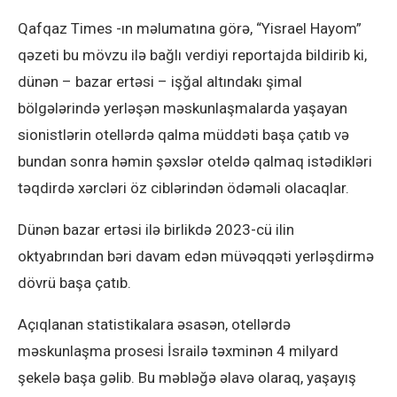
Qafqaz Times -ın məlumatına görə, “Yisrael Hayom”
qəzeti bu mövzu ilə bağlı verdiyi reportajda bildirib ki,
dünən – bazar ertəsi – işğal altındakı şimal
bölgələrində yerləşən məskunlaşmalarda yaşayan
sionistlərin otellərdə qalma müddəti başa çatıb və
bundan sonra həmin şəxslər oteldə qalmaq istədikləri
təqdirdə xərcləri öz ciblərindən ödəməli olacaqlar.
Dünən bazar ertəsi ilə birlikdə 2023-cü ilin
oktyabrından bəri davam edən müvəqqəti yerləşdirmə
dövrü başa çatıb.
Açıqlanan statistikalara əsasən, otellərdə
məskunlaşma prosesi İsrailə təxminən 4 milyard
şekelə başa gəlib. Bu məbləğə əlavə olaraq, yaşayış