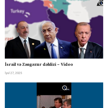
İsrail və Zəngəzur dəhlizi – Video
İyul 27, 2025