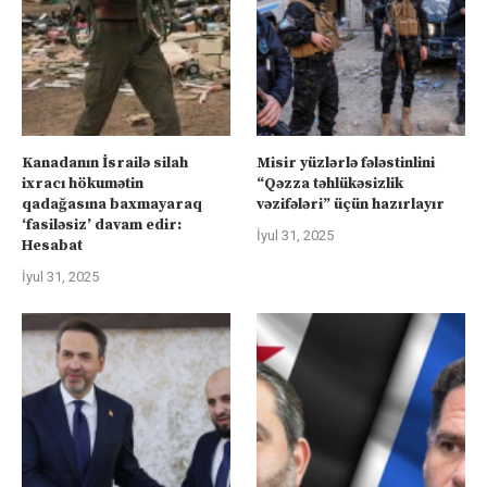
Kanadanın İsrailə silah
Misir yüzlərlə fələstinlini
ixracı hökumətin
“Qəzza təhlükəsizlik
qadağasına baxmayaraq
vəzifələri” üçün hazırlayır
‘fasiləsiz’ davam edir:
İyul 31, 2025
Hesabat
İyul 31, 2025