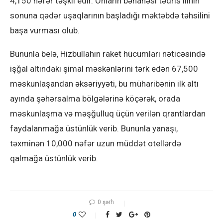
4,150 nəfər təşkil edir. Onların bəhanəsi tədris ilinin
sonuna qədər uşaqlarının başladığı məktəbdə təhsilini
başa vurması olub.
Bununla belə, Hizbullahın raket hücumları nəticəsində
işğal altındakı şimal məskənlərini tərk edən 67,500
məskunlaşandan əksəriyyəti, bu müharibənin ilk altı
ayında şəhərsalma bölgələrinə köçərək, orada
məskunlaşma və məşğulluq üçün verilən qrantlardan
faydalanmağa üstünlük verib. Bununla yanaşı,
təxminən 10,000 nəfər uzun müddət otellərdə
qalmağa üstünlük verib.
0 şərh
0