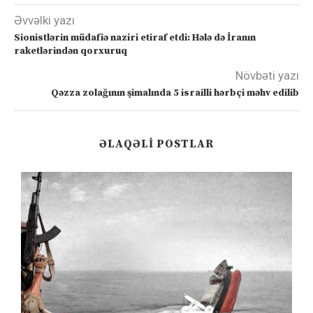
Əvvəlki yazı
Sionistlərin müdafiə naziri etiraf etdi: Hələ də İranın
raketlərindən qorxuruq
Növbəti yazı
Qəzza zolağının şimalında 5 israilli hərbçi məhv edilib
ƏLAQƏLI POSTLAR