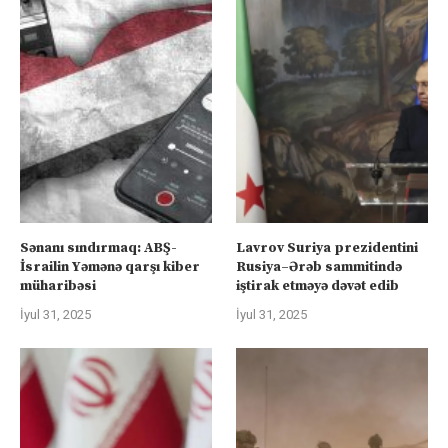
Sənanı sındırmaq: ABŞ-
Lavrov Suriya prezidentini
İsrailin Yəmənə qarşı kiber
Rusiya–Ərəb sammitində
müharibəsi
iştirak etməyə dəvət edib
İyul 31, 2025
İyul 31, 2025