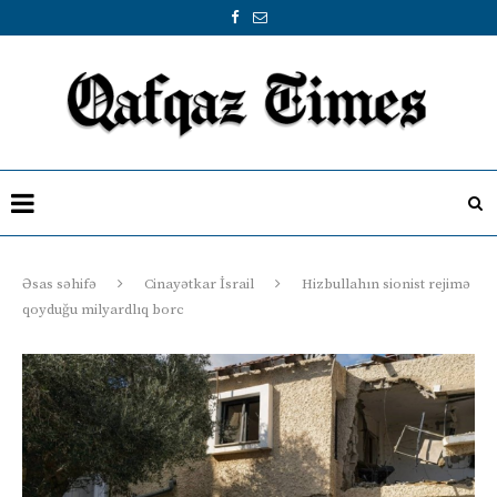
Əsas səhifə
Cinayətkar İsrail
Hizbullahın sionist rejimə
qoyduğu milyardlıq borc