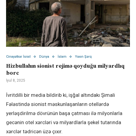
Cinayətkar İsrail
Dünya
İslam
Yaxın Şərq
Hizbullahın sionist rejimə qoyduğu milyardlıq
borc
İyul 8, 2025
İvritdilli bir media bildirib ki, işğal altındakı Şimali
Fələstində sionist məskunlaşanların otellərdə
yerləşdirilmə dövrünün başa çatması ilə milyonlarla
gecənin otel xərcləri və milyardlarla şekel tutarında
xərclər tədricən üzə çıxır.