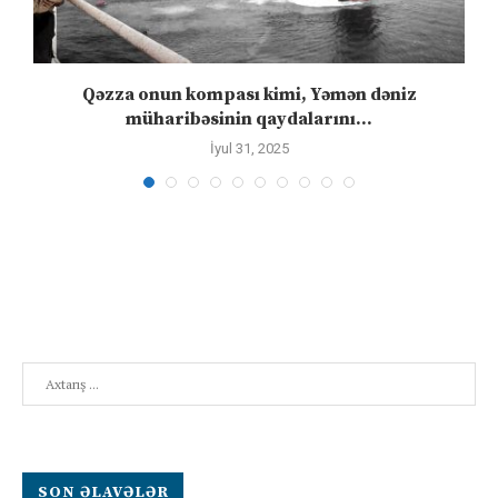
n
Qəzza onun kompası kimi, Yəmən dəniz
S
müharibəsinin qaydalarını...
İyul 31, 2025
Search
SON ƏLAVƏLƏR