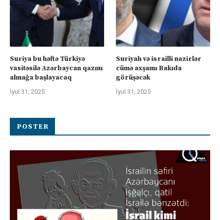
Suriya bu həftə Türkiyə
Suriyalı və israilli nazirlər
vasitəsilə Azərbaycan qazını
cümə axşamı Bakıda
almağa başlayacaq
görüşəcək
İyul 31, 2025
İyul 31, 2025
POSTER