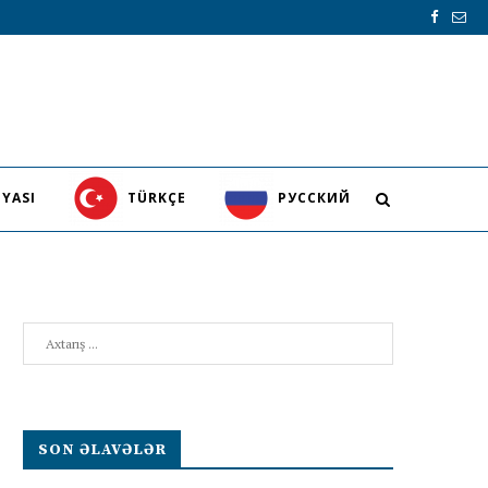
YASI
TÜRKÇE
PУССКИЙ
Search
SON ƏLAVƏLƏR