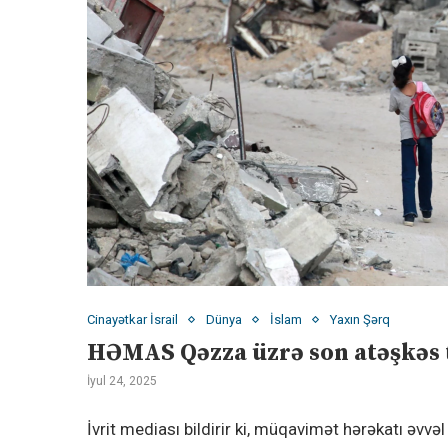
Cinayətkar İsrail
Dünya
İslam
Yaxın Şərq
HƏMAS Qəzza üzrə son atəşkəs t
İyul 24, 2025
İvrit mediası bildirir ki, müqavimət hərəkatı əvvə