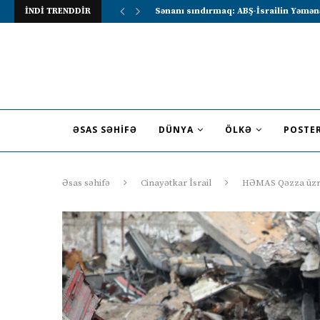
İNDİ TRENDDİR
Lavrov Suriya prezidentini Rusiya–Ərə
ƏSAS SƏHIFƏ
DÜNYA
ÖLKƏ
POSTE
Əsas səhifə
Cinayətkar İsrail
HƏMAS Qəzza üzrə 