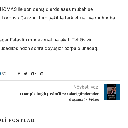
i HƏMAS ilə son danışıqlarda əsas mübahisə
rail ordusu Qəzzanı tam şəkildə tərk etməli və müharibə
 əgər Fələstin müqavimət hərəkatı Tel-Əvivin
 mübadiləsindən sonra döyüşlər bərpa olunacaq.
0
Növbəti yazı
Trampla bağlı pedofil rəzaləti gündəmdən
düşmür! – Video
LI POSTLAR