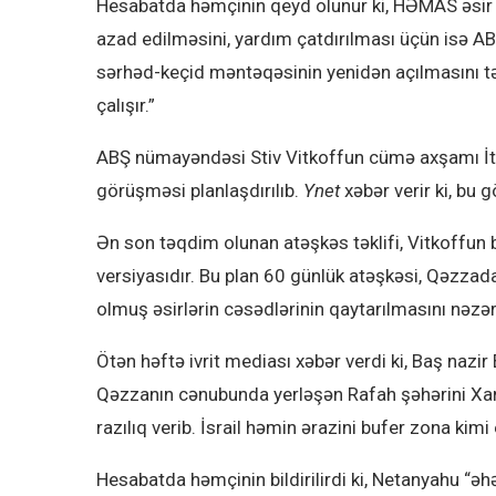
Hesabatda həmçinin qeyd olunur ki, HƏMAS əsir 
azad edilməsini, yardım çatdırılması üçün isə A
sərhəd-keçid məntəqəsinin yenidən açılmasını tə
çalışır.”
ABŞ nümayəndəsi Stiv Vitkoffun cümə axşamı İtali
görüşməsi planlaşdırılıb.
Ynet
xəbər verir ki, bu 
Ən son təqdim olunan atəşkəs təklifi, Vitkoffun bu
versiyasıdır. Bu plan 60 günlük atəşkəsi, Qəzzada sa
olmuş əsirlərin cəsədlərinin qaytarılmasını nəzər
Ötən həftə ivrit mediası xəbər verdi ki, Baş nazi
Qəzzanın cənubunda yerləşən Rafah şəhərini Xan
razılıq verib. İsrail həmin ərazini bufer zona kimi
Hesabatda həmçinin bildirilirdi ki, Netanyahu “əh