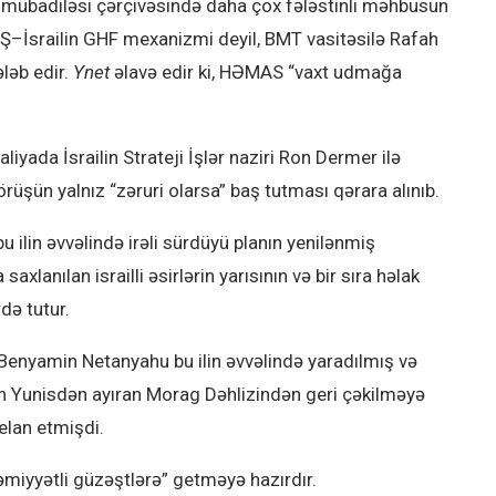
mübadiləsi çərçivəsində daha çox fələstinli məhbusun
BŞ–İsrailin GHF mexanizmi deyil, BMT vasitəsilə Rafah
ləb edir.
Ynet
əlavə edir ki, HƏMAS “vaxt udmağa
yada İsrailin Strateji İşlər naziri Ron Dermer ilə
görüşün yalnız “zəruri olarsa” baş tutması qərara alınıb.
 ilin əvvəlində irəli sürdüyü planın yenilənmiş
xlanılan israilli əsirlərin yarısının və bir sıra həlak
də tutur.
r Benyamin Netanyahu bu ilin əvvəlində yaradılmış və
 Yunisdən ayıran Morag Dəhlizindən geri çəkilməyə
 elan etmişdi.
əmiyyətli güzəştlərə” getməyə hazırdır.