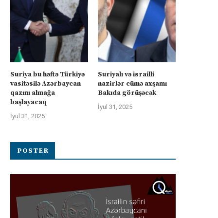
Suriya bu həftə Türkiyə
Suriyalı və israilli
vasitəsilə Azərbaycan
nazirlər cümə axşamı
qazını almağa
Bakıda görüşəcək
başlayacaq
İyul 31, 2025
İyul 31, 2025
POSTER