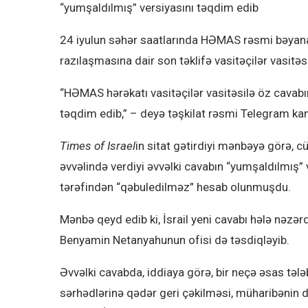
“yumşaldılmış” versiyasını təqdim edib
24 iyulun səhər saatlarında HƏMAS rəsmi bəyana
razılaşmasına dair son təklifə vasitəçilər vasitəsi
“HƏMAS hərəkatı vasitəçilər vasitəsilə öz cavabını
təqdim edib,” – deyə təşkilat rəsmi Telegram kana
Times of Israel
in sitat gətirdiyi mənbəyə görə,
əvvəlində verdiyi əvvəlki cavabın “yumşaldılmış” v
tərəfindən “qəbuledilməz” hesab olunmuşdu.
Mənbə qeyd edib ki, İsrail yeni cavabı hələ nəzər
Benyamin Netanyahunun ofisi də təsdiqləyib.
Əvvəlki cavabda, iddiaya görə, bir neçə əsas tələ
sərhədlərinə qədər geri çəkilməsi, müharibənin