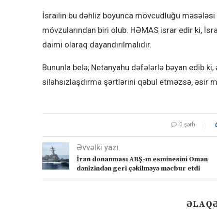
İsrailin bu dəhliz boyunca mövcudluğu məsələs
mövzularından biri olub. HƏMAS israr edir ki, İs
daimi olaraq dayandırılmalıdır.
Bununla belə, Netanyahu dəfələrlə bəyan edib ki,
silahsızlaşdırma şərtlərini qəbul etməzsə, əsir
0 şərh
Əvvəlki yazı
İran donanması ABŞ-ın esminesini Oman
dənizindən geri çəkilməyə məcbur etdi
ƏLAQƏ