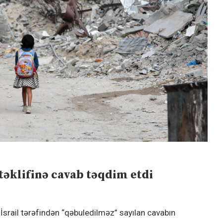
əklifinə cavab təqdim etdi
l İsrail tərəfindən “qəbuledilməz” sayılan cavabın