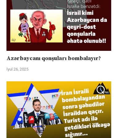
Azərbaycanı qonşuları bombalayır?
üharibəyə görə kompensasiya və
İsrail “Gideonun Arabalar
İyul 26, 2025
təhlükəsizlik zəmanətləri”: İran
əməliyyatı zəiflədikcə şima
ABŞ-la...
Qəzzadan qoşunlarını...
İyul 31, 2025
İyul 31, 2025