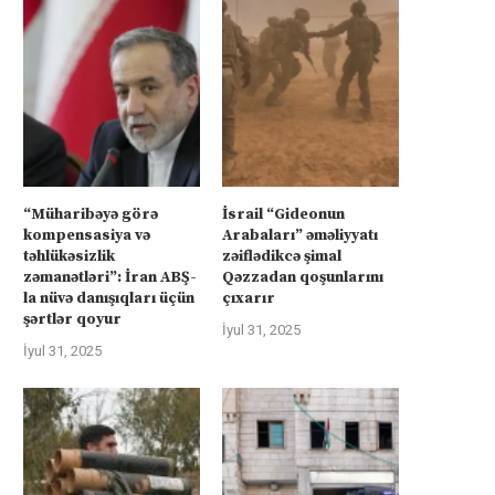
“Müharibəyə görə
İsrail “Gideonun
kompensasiya və
Arabaları” əməliyyatı
təhlükəsizlik
zəiflədikcə şimal
zəmanətləri”: İran ABŞ-
Qəzzadan qoşunlarını
la nüvə danışıqları üçün
çıxarır
şərtlər qoyur
İyul 31, 2025
İyul 31, 2025