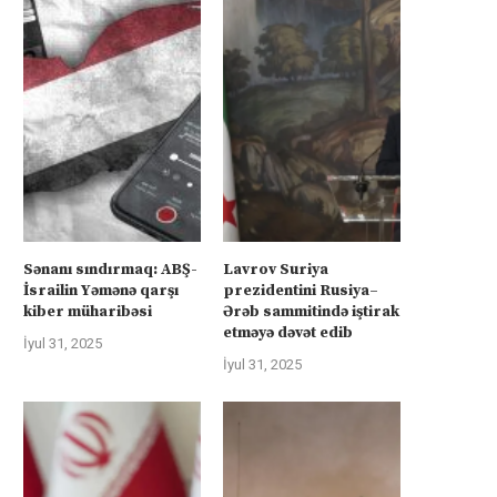
Sənanı sındırmaq: ABŞ-
Lavrov Suriya
İsrailin Yəmənə qarşı
prezidentini Rusiya–
kiber müharibəsi
Ərəb sammitində iştirak
etməyə dəvət edib
İyul 31, 2025
İyul 31, 2025