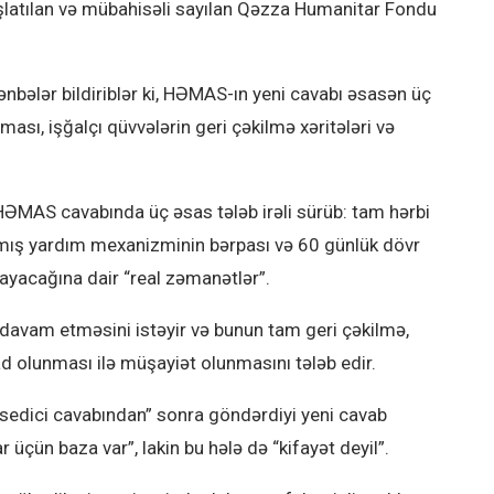
şlatılan və mübahisəli sayılan Qəzza Humanitar Fondu
ənbələr bildiriblər ki, HƏMAS-ın yeni cavabı əsasən üç
ası, işğalçı qüvvələrin geri çəkilmə xəritələri və
i, HƏMAS cavabında üç əsas tələb irəli sürüb: tam hərbi
ılmış yardım mexanizminin bərpası və 60 günlük dövr
yacağına dair “real zəmanətlər”.
avam etməsini istəyir və bunun tam geri çəkilmə,
d olunması ilə müşayiət olunmasını tələb edir.
usedici cavabından” sonra göndərdiyi yeni cavab
çün baza var”, lakin bu hələ də “kifayət deyil”.