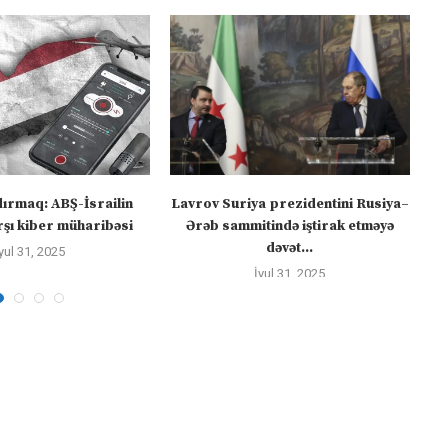
dırmaq: ABŞ-İsrailin
Lavrov Suriya prezidentini Rusiya–
“M
şı kiber müharibəsi
Ərəb sammitində iştirak etməyə
dəvət...
yul 31, 2025
İyul 31, 2025