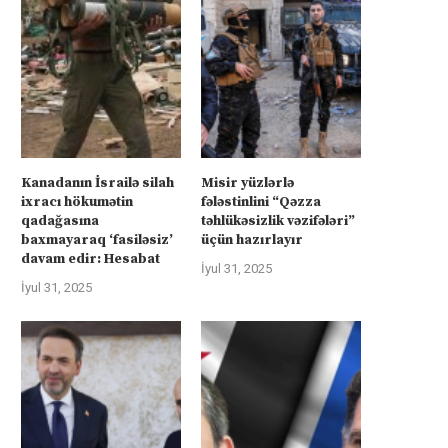
Kanadanın İsrailə silah
Misir yüzlərlə
ixracı hökumətin
fələstinlini “Qəzza
qadağasına
təhlükəsizlik vəzifələri”
baxmayaraq ‘fasiləsiz’
üçün hazırlayır
davam edir: Hesabat
İyul 31, 2025
İyul 31, 2025