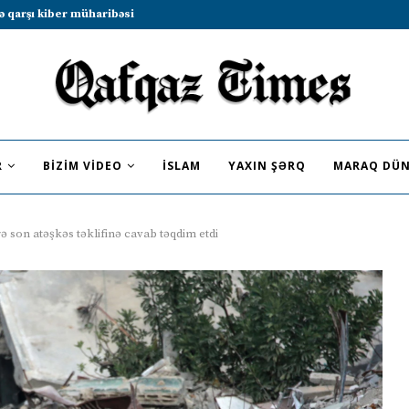
b sammitində iştirak etməyə dəvət...
R
BIZIM VIDEO
İSLAM
YAXIN ŞƏRQ
MARAQ DÜN
son atəşkəs təklifinə cavab təqdim etdi