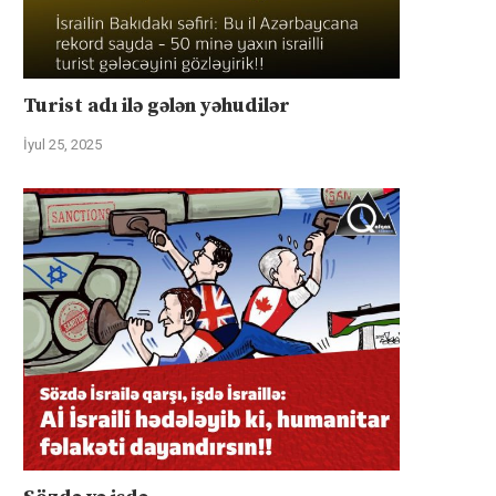
Turist adı ilə gələn yəhudilər
İyul 25, 2025