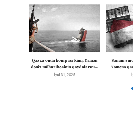
ızlanmadan
Qəzza onun kompası kimi, Yəmən
Sənanı sın
ayacaq” –
dəniz müharibəsinin qaydalarını...
Yəmənə qar
İyul 31, 2025
İ