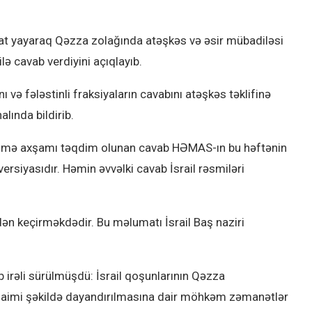
t yayaraq Qəzza zolağında atəşkəs və əsir mübadiləsi
lə cavab verdiyini açıqlayıb.
 və fələstinli fraksiyaların cavabını atəşkəs təklifinə
lında bildirib.
 cümə axşamı təqdim olunan cavab HƏMAS-ın bu həftənin
ersiyasıdır. Həmin əvvəlki cavab İsrail rəsmiləri
dən keçirməkdədir. Bu məlumatı İsrail Baş naziri
b irəli sürülmüşdü: İsrail qoşunlarının Qəzza
 daimi şəkildə dayandırılmasına dair möhkəm zəmanətlər