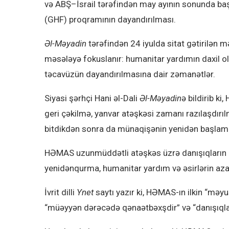
və ABŞ–İsrail tərəfindən may ayının sonunda ba
(GHF) proqramının dayandırılması.
Əl-Məyadin
tərəfindən 24 iyulda sitat gətirilən m
məsələyə fokuslanır: humanitar yardımın daxil olm
təcavüzün dayandırılmasına dair zəmanətlər.
Siyasi şərhçi Hani əl-Dali
Əl-Məyadin
ə bildirib k
geri çəkilmə, yanvar atəşkəsi zamanı razılaşdır
bitdikdən sonra da münaqişənin yenidən başlama
HƏMAS uzunmüddətli atəşkəs üzrə danışıqların d
yenidənqurma, humanitar yardım və əsirlərin aza
İvrit dilli
Ynet
saytı yazır ki, HƏMAS-ın ilkin “məy
“müəyyən dərəcədə qənaətbəxşdir” və “danışıqlar ü